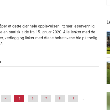
L
håper at dette gjør hele opplevelsen litt mer leservennlig.
ge en statisk side fra 15. januar 2020. Alle lenker med de
ler, vedlegg og linker med disse bokstavene ble plutselig
på.
s
Page
4
Current
5
Page
6
Page
7
Page
8
Page
9
…
page