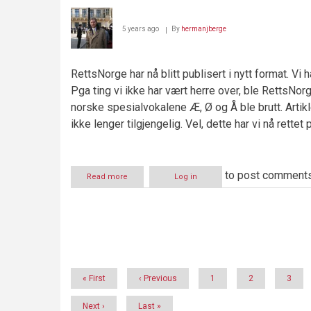
av
sine
5 years ago
By
hermanjberge
egne
RettsNorge har nå blitt publisert i nytt format. Vi 
Pga ting vi ikke har vært herre over, ble RettsNor
norske spesialvokalene Æ, Ø og Å ble brutt. Artik
ikke lenger tilgjengelig. Vel, dette har vi nå rettet 
to post comment
Read more
about
Log in
Lese
i
RettsNorge
Pagination
First
« First
Previous
‹ Previous
Page
1
Page
2
Page
3
page
page
Next
Next ›
Last
Last »