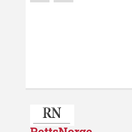
page
page
RettsNorge