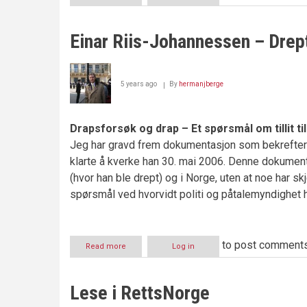
Netthets
og
demokratiet
Einar Riis-Johannessen – Drep
5 years ago
By
hermanjberge
Drapsforsøk og drap – Et spørsmål om tillit ti
Jeg har gravd frem dokumentasjon som bekrefter a
klarte å kverke han 30. mai 2006. Denne dokument
(hvor han ble drept) og i Norge, uten at noe har skj
spørsmål ved hvorvidt politi og påtalemyndighet h
to post comment
Read more
about
Log in
Einar
Riis-
Johannessen
Lese i RettsNorge
–
Drept