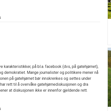
s
e karakteristikker, på bl.a. facebook (dvs, på gatehjørnet),
 og demokratiet. Mange journalister og politikere mener nå
sjonen på gatehjørnet bør innskrenkes og settes under
ett har rett til å overvåke gatehjørnediskusjonen og dra
ener at diskusjonen ikke er innenfor gjeldende rett.
s