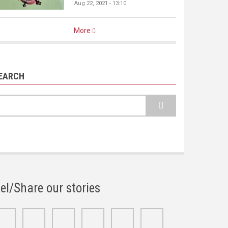
Aug 22, 2021 - 13:10
More
EARCH
earch
el/Share our stories
Facebook
Twitter
Google+
Linkedin
Youtube
Instagram