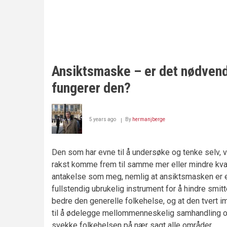
action against those wh
By
By
By
By
By
By
By
By
hermanjberge
hermanjberge
hermanjberge
hermanjberge
hermanjberge
hermanjberge
hermanjberge
hermanjberge
August 22, 2021 - 13:10
August 20, 2021 - 16:27
August 13, 2021 - 23:23
August 04, 2021 - 17:05
July 27, 2021 - 16:31
July 23, 2021 - 20:51
February 10, 2016 - 20:13
April 05, 2012 - 20:38
Posted in:
Posted in:
Posted in:
Posted in:
Posted in:
Posted in:
Posted in:
Posted in:
Regj
Frykt
Makt
K
Re
Re
H
By
hermanjberge
August 06, 2021 - 13:02
Posted in:
H
Ansiktsmaske – er det nødvend
fungerer den?
5 years ago
By
hermanjberge
Den som har evne til å undersøke og tenke selv, v
rakst komme frem til samme mer eller mindre kval
antakelse som meg, nemlig at ansiktsmasken er 
fullstendig ubrukelig instrument for å hindre smit
bedre den generelle folkehelse, og at den tvert im
til å ødelegge mellommenneskelig samhandling 
svekke folkehelsen på nær sagt alle områder.