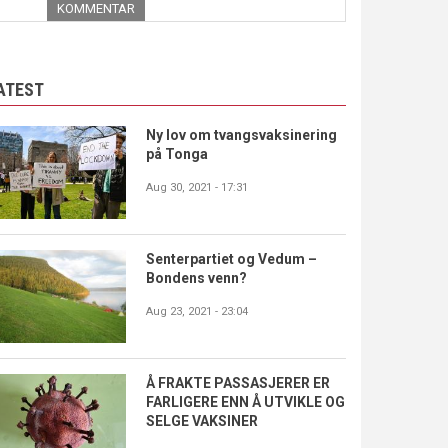
KOMMENTAR
ATEST
Ny lov om tvangsvaksinering
på Tonga
Aug 30, 2021 - 17:31
Senterpartiet og Vedum –
Bondens venn?
Aug 23, 2021 - 23:04
Å FRAKTE PASSASJERER ER
FARLIGERE ENN Å UTVIKLE OG
SELGE VAKSINER