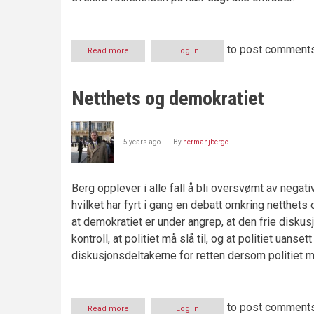
to post comment
Read more
about
Log in
Ansiktsmaske
–
er
Netthets og demokratiet
det
nødvendig
og
fungerer
5 years ago
By
hermanjberge
den?
Berg opplever i alle fall å bli oversvømt av negativ
hvilket har fyrt i gang en debatt omkring netthets
at demokratiet er under angrep, at den frie disku
kontroll, at politiet må slå til, og at politiet uans
diskusjonsdeltakerne for retten dersom politiet m
to post comment
Read more
about
Log in