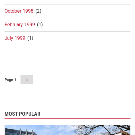
October 1998
(2)
February 1999
(1)
July 1999
(1)
Pagination
Page 1
Next
››
page
MOST POPULAR