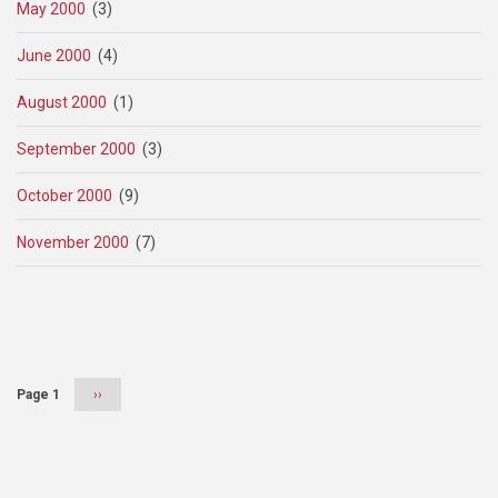
May 2000
(3)
June 2000
(4)
August 2000
(1)
September 2000
(3)
October 2000
(9)
November 2000
(7)
Pagination
Page 1
Next
››
page