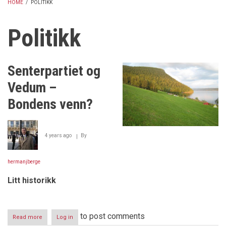
HOME
/
POLITIKK
BREADCRUMB
Politikk
Senterpartiet og
Vedum –
Bondens venn?
4 years ago
By
hermanjberge
Litt historikk
to post comments
Read more
about
Log in
Senterpartiet