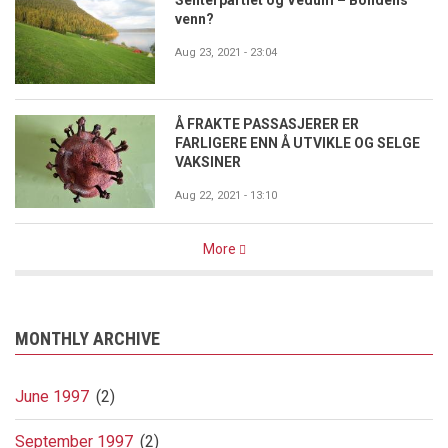
Senterpartiet og Vedum – Bondens
venn?
Aug 23, 2021 - 23:04
Å FRAKTE PASSASJERER ER
FARLIGERE ENN Å UTVIKLE OG SELGE
VAKSINER
Aug 22, 2021 - 13:10
More
MONTHLY ARCHIVE
June 1997
(2)
September 1997
(2)