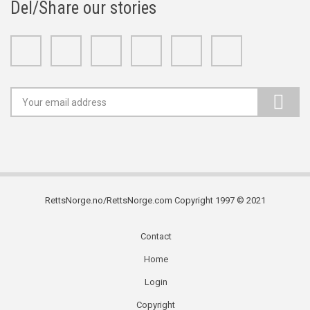
Del/Share our stories
Facebook
Twitter
Google+
Linkedin
Youtube
Instagram
RettsNorge.no/RettsNorge.com Copyright 1997 © 2021
Contact
Subfooter
Home
menu
Login
Copyright