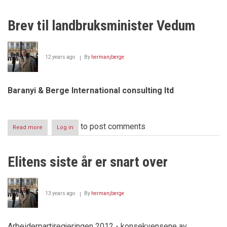
og
Vedum
Brev til landbruksminister Vedum
–
Bondens
venn?
12 years ago
By
hermanjberge
Baranyi & Berge International consulting ltd
to post comments
Read more
about
Log in
Brev
til
landbruksminister
Elitens siste år er snart over
Vedum
13 years ago
By
hermanjberge
Arbeiderpartiregjeringen 2012 - konsekvensene av