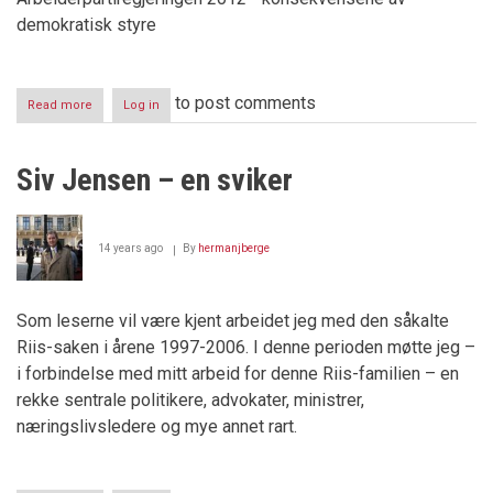
demokratisk styre
to post comments
Read more
about
Log in
Elitens
siste
år
Siv Jensen – en sviker
er
snart
over
14 years ago
By
hermanjberge
Som leserne vil være kjent arbeidet jeg med den såkalte
Riis-saken i årene 1997-2006. I denne perioden møtte jeg –
i forbindelse med mitt arbeid for denne Riis-familien – en
rekke sentrale politikere, advokater, ministrer,
næringslivsledere og mye annet rart.