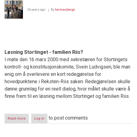
26 years ago
By
hermanjberge
Løsning Stortinget - familien Riis?
I møte den 16 mars 2000 med sekretæren for Stortingets
kontroll- og konstitusjonskomite, Svein Ludvigsen, ble man
enig om å overlevere en kort redegjørelse for
hovedpunktene i Reksten-Riis saken. Redegjørelsen skulle
danne grunnlag for en reell dialog, hvor målet skulle være å
finne frem til en løsning mellom Stortinget og familien Riis.
to post comments
Read more
about
Log in
Riis-
saken
en