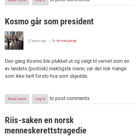
Read more
about
Log in
Seks
års
fengsel
Kosmo går som president
for
Odd
Einar
Dørum?
22 years ago
By
hermanjberge
Den gang Kosmo ble plukket ut og valgt til vervet som en
av landets (politisk) mektigste menn, var det nok mange
som ikke helt forsto hva som skjedde.
to post comments
Read more
about
Log in
Kosmo
går
som
Riis-saken en norsk
president
menneskerettstragedie