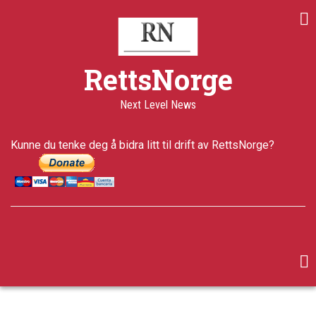
Skip
to
main
content
RettsNorge
Next Level News
Kunne du tenke deg å bidra litt til drift av RettsNorge?
facebook
twitter
google-
plus