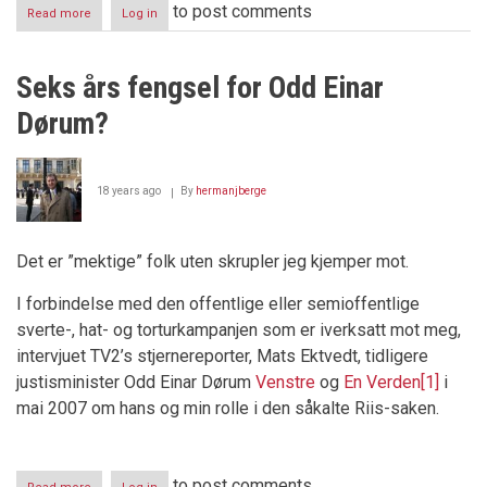
to post comments
Read more
about
Log in
Siv
Jensen
–
Seks års fengsel for Odd Einar
en
sviker
Dørum?
18 years ago
By
hermanjberge
Det er ”mektige” folk uten skrupler jeg kjemper mot.
I forbindelse med den offentlige eller semioffentlige
sverte-, hat- og torturkampanjen som er iverksatt mot meg,
intervjuet TV2’s stjernereporter, Mats Ektvedt, tidligere
justisminister Odd Einar Dørum
Venstre
og
En Verden
[1]
i
mai 2007 om hans og min rolle i den såkalte Riis-saken.
to post comments