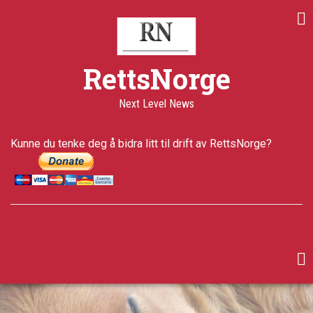
Skip
to
main
content
RettsNorge
Next Level News
Kunne du tenke deg å bidra litt til drift av RettsNorge?
facebook
twitter
google-
plus