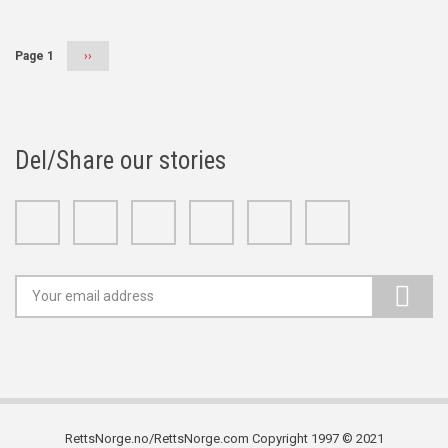
Page 1
Next
››
page
Del/Share our stories
Facebook
Twitter
Google+
Linkedin
Youtube
Instagram
RettsNorge.no/RettsNorge.com Copyright 1997 © 2021