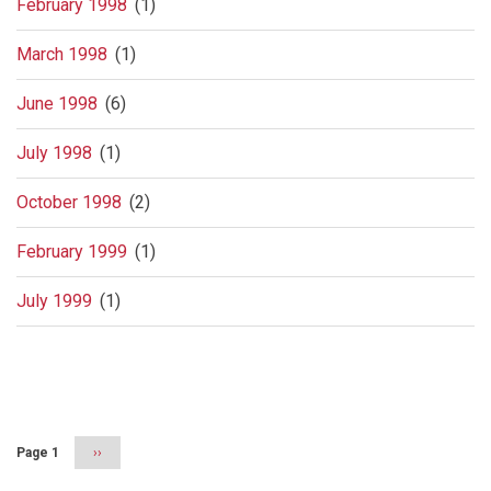
February 1998
(1)
March 1998
(1)
June 1998
(6)
July 1998
(1)
October 1998
(2)
February 1999
(1)
July 1999
(1)
Pagination
Page 1
Next
››
page