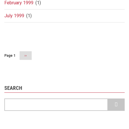
February 1999
(1)
July 1999
(1)
Pagination
Page 1
Next
››
page
SEARCH
Search