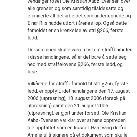
vendinger roset Ole Kristian Aabø-Evensen over
alle grenser, og som samtidig tilsidesatte og
eliminerte alt det arbeidet som undertegnede og
Einar Riis hadde utført i årenes løp. Også dette
forholdet er en krenkelse av strl §266, første
ledd.
Dersom noen skulle være i tvil om straffbarheten
i disse handlingene, så er det bare å sette seg
ned med straffelovens §266, første ledd, og
lese.
Vilkårene for straff i forhold til strl §266, første
ledd, er oppfylt, idet handlingene den 17. august
2006 (utpresning), 18. august 2006 (forsøk på
utpresning) samt den 21. august 2006
(utpresning), er gjort under forsett. Ole Kristian
Aabø-Evensen var klar over at hans opptreden
ble oppfattet som en trussel. Han tvang derfor
Amelia til å signere på et dokument som skulle