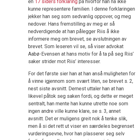
en
17 siders forklaring
på hvorfor han nå ikke
kunne representere familien. I denne forklaringen
jekker han seg som sedvanlig oppover, og meg
nedover. Hans fremstilling av meg er så
nedverdigende at han pålegger Riis å ikke
informere meg om brevet, se avslutningen av
brevet. Som leseren vil se, så viser advokat
Aabø-Evensen at hans motiv for å ta på seg Riis’
saker strider mot Riis’ interesser.
For det første sier han at han anså muligheten for
å vinne igjennom som svært liten, se brevet s. 2,
nest siste avsnitt. Dernest uttaler han at han
likevel påtok seg saken fordi, og dette er meget
sentralt, han mente han kunne utrette noe som
ingen andre ville kunne klare, se s. 3, annet
avsnitt. Det er muligens greit nok å tenke slik,
men å si det rett ut viser en særdeles begrenset
vurderingsevne, hvor han plasserer seg selv