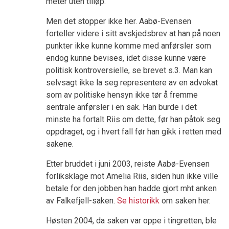
meter uten tilløp.
Men det stopper ikke her. Aabø-Evensen
forteller videre i sitt avskjedsbrev at han på noen
punkter ikke kunne komme med anførsler som
endog kunne bevises, idet disse kunne være
politisk kontroversielle, se brevet s.3. Man kan
selvsagt ikke la seg representere av en advokat
som av politiske hensyn ikke tør å fremme
sentrale anførsler i en sak. Han burde i det
minste ha fortalt Riis om dette, før han påtok seg
oppdraget, og i hvert fall før han gikk i retten med
sakene.
Etter bruddet i juni 2003, reiste Aabø-Evensen
forliksklage mot Amelia Riis, siden hun ikke ville
betale for den jobben han hadde gjort mht anken
av Falkefjell-saken.
Se historikk
om saken her.
Høsten 2004, da saken var oppe i tingretten, ble