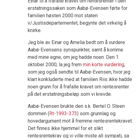
Einar til å frafalle kravet om rentesrenter i den
erstatningssaken som Aabø-Evensen førte for
familien høsten 2000 mot staten
v/Justisdepartementet, begynte det virkelig å
knirke.
Jeg ble av Einar og Amelia bedt om å vurdere
Aabø-Evensens synspunkter, samt å komme
med mine egne, om jeg hadde noen. Den 1.
oktober 2000, la jeg frem
min korte vurdering
,
som jeg også sendte til Aabø-Evensen, hvor jeg
klart konkluderte med at familien Riis ikke hadde
noen grunn for å frafalle kravet om rentesrenter
på det erstatningsbeløp som vi krevde.
Aabø-Evensen brukte den s.k. Bertel O. Steen
dommen (
Rt-1993-373
) som grunnlag og
hovedargument mot å fremme rentesrentekravet.
Det finnes ikke hjemmel for et slikt
rentesrentekrav og vi ville miste all sympati, sa