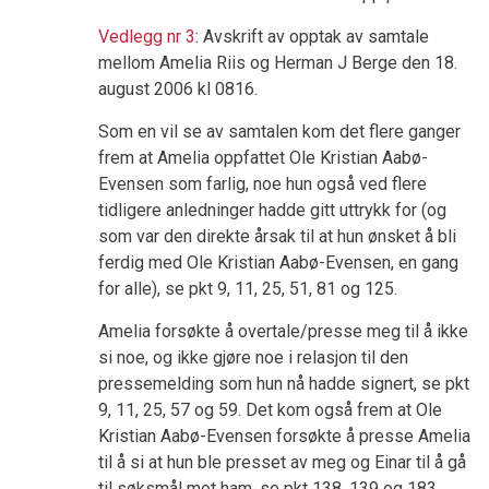
Vedlegg nr 3
: Avskrift av opptak av samtale
mellom Amelia Riis og Herman J Berge den 18.
august 2006 kl 0816.
Som en vil se av samtalen kom det flere ganger
frem at Amelia oppfattet Ole Kristian Aabø-
Evensen som farlig, noe hun også ved flere
tidligere anledninger hadde gitt uttrykk for (og
som var den direkte årsak til at hun ønsket å bli
ferdig med Ole Kristian Aabø-Evensen, en gang
for alle), se pkt 9, 11, 25, 51, 81 og 125.
Amelia forsøkte å overtale/presse meg til å ikke
si noe, og ikke gjøre noe i relasjon til den
pressemelding som hun nå hadde signert, se pkt
9, 11, 25, 57 og 59. Det kom også frem at Ole
Kristian Aabø-Evensen forsøkte å presse Amelia
til å si at hun ble presset av meg og Einar til å gå
til søksmål mot ham, se pkt 138, 139 og 183.