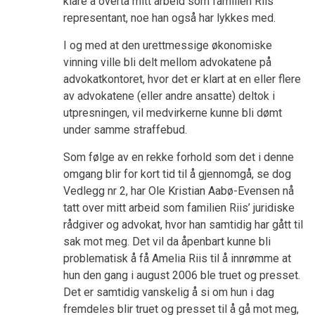
klare å overta mitt arbeid som familien Riis’
representant, noe han også har lykkes med.
I og med at den urettmessige økonomiske
vinning ville bli delt mellom advokatene på
advokatkontoret, hvor det er klart at en eller flere
av advokatene (eller andre ansatte) deltok i
utpresningen, vil medvirkerne kunne bli dømt
under samme straffebud.
Som følge av en rekke forhold som det i denne
omgang blir for kort tid til å gjennomgå, se dog
Vedlegg nr 2, har Ole Kristian Aabø-Evensen nå
tatt over mitt arbeid som familien Riis’ juridiske
rådgiver og advokat, hvor han samtidig har gått til
sak mot meg. Det vil da åpenbart kunne bli
problematisk å få Amelia Riis til å innrømme at
hun den gang i august 2006 ble truet og presset.
Det er samtidig vanskelig å si om hun i dag
fremdeles blir truet og presset til å gå mot meg,