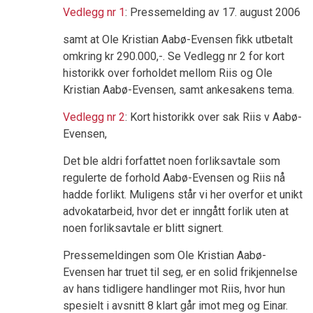
Vedlegg nr 1
: Pressemelding av 17. august 2006
samt at Ole Kristian Aabø-Evensen fikk utbetalt
omkring kr 290.000,-. Se Vedlegg nr 2 for kort
historikk over forholdet mellom Riis og Ole
Kristian Aabø-Evensen, samt ankesakens tema.
Vedlegg nr 2
: Kort historikk over sak Riis v Aabø-
Evensen,
Det ble aldri forfattet noen forliksavtale som
regulerte de forhold Aabø-Evensen og Riis nå
hadde forlikt. Muligens står vi her overfor et unikt
advokatarbeid, hvor det er inngått forlik uten at
noen forliksavtale er blitt signert.
Pressemeldingen som Ole Kristian Aabø-
Evensen har truet til seg, er en solid frikjennelse
av hans tidligere handlinger mot Riis, hvor hun
spesielt i avsnitt 8 klart går imot meg og Einar.