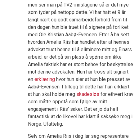
men ser man på TV2-innslagene så er det mye
som tyder på nettopp dette. Vi har hatt et 9 år
langt nært og godt samarbeidsforhold frem til
den dagen hun ble truet til å signere på forliket
med Ole Kristian Aabø-Evensen. Etter å ha sett
hvordan Amelia Riis har handlet etter at hennes
advokat truet henne til å eliminere mitt og Einars
arbeid, er det på sin plass å spørre om ikke
Amelia faktisk har et stort behov for beskyttelse
mot denne advokaten. Hun har tross alt signert
en
erklæring
hvor hun sier at hun ble presset av
Aabø-Evensen. I tillegg til dette har hun erklært
at hun skal holde meg
skadesløs
for ethvert krav
som måtte oppstå som følge av mitt
engasjement i Riis’ saker. Det er jo da helt
fantastisk at de likevel har klart å saksøke meg i
Norge. Ufattelig.
Selv om Amelia Riis i dag lar seg representere