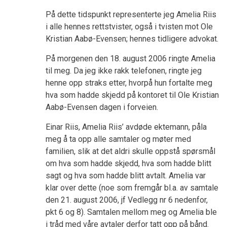
På dette tidspunkt representerte jeg Amelia Riis
i alle hennes rettstvister, også i tvisten mot Ole
Kristian Aabø-Evensen; hennes tidligere advokat.
På morgenen den 18. august 2006 ringte Amelia
til meg. Da jeg ikke rakk telefonen, ringte jeg
henne opp straks etter, hvorpå hun fortalte meg
hva som hadde skjedd på kontoret til Ole Kristian
Aabø-Evensen dagen i forveien.
Einar Riis, Amelia Riis’ avdøde ektemann, påla
meg å ta opp alle samtaler og møter med
familien, slik at det aldri skulle oppstå spørsmål
om hva som hadde skjedd, hva som hadde blitt
sagt og hva som hadde blitt avtalt. Amelia var
klar over dette (noe som fremgår bl.a. av samtale
den 21. august 2006, jf Vedlegg nr 6 nedenfor,
pkt 6 og 8). Samtalen mellom meg og Amelia ble
i tråd med våre avtaler derfor tatt opp på bånd.