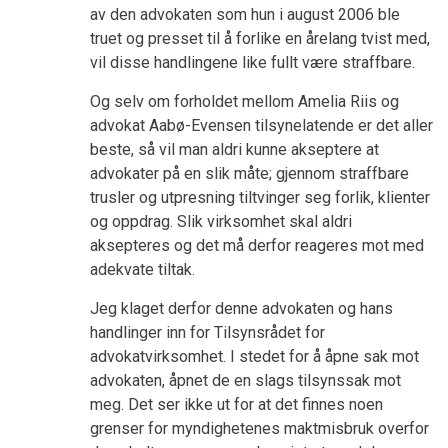
av den advokaten som hun i august 2006 ble
truet og presset til å forlike en årelang tvist med,
vil disse handlingene like fullt være straffbare.
Og selv om forholdet mellom Amelia Riis og
advokat Aabø-Evensen tilsynelatende er det aller
beste, så vil man aldri kunne akseptere at
advokater på en slik måte; gjennom straffbare
trusler og utpresning tiltvinger seg forlik, klienter
og oppdrag. Slik virksomhet skal aldri
aksepteres og det må derfor reageres mot med
adekvate tiltak.
Jeg klaget derfor denne advokaten og hans
handlinger inn for Tilsynsrådet for
advokatvirksomhet. I stedet for å åpne sak mot
advokaten, åpnet de en slags tilsynssak mot
meg. Det ser ikke ut for at det finnes noen
grenser for myndighetenes maktmisbruk overfor