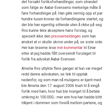
det forsøkt forliksforhandlinger, som strandet
som følge av Aabø-Evensens merkelige måte å
føre forhandlinger på. Han gikk nemlig opp et par
hundre tusen kroner da forhandlingene startet, og
der ble han egentlig sittende uten å rikke på seg.
Riis kunne ikke akseptere hans forslag, og
spesielt ikke den
pressemeldingen
som han
ønsket at vi skulle skrive under på, se siste side.
Her kan leserne lese
min kommentar
til Einar
etter at jeg hadde fått oversendt forslaget til
forlik fra advokat Aabø-Evensen.
Amelia Riis uttykte flere ganger at hun var meget
redd denne advokaten, se link til opptak
nedenfor, og som man nå muligens er kjent med
ble Amelia den 17. august 2006 truet til å inngå
forlik med ham, hvor hun ble tvunget til å betale
omkring kr 100.000,- mer enn hva han hadde blitt
tilkjent i dommen som forelå mellom partene, og