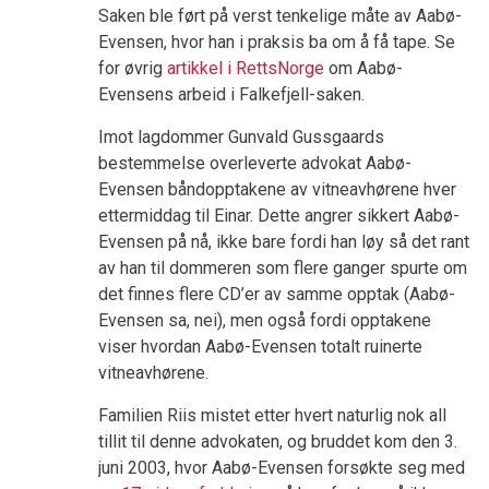
Saken ble ført på verst tenkelige måte av Aabø-
Evensen, hvor han i praksis ba om å få tape. Se
for øvrig
artikkel i RettsNorge
om Aabø-
Evensens arbeid i Falkefjell-saken.
Imot lagdommer Gunvald Gussgaards
bestemmelse overleverte advokat Aabø-
Evensen båndopptakene av vitneavhørene hver
ettermiddag til Einar. Dette angrer sikkert Aabø-
Evensen på nå, ikke bare fordi han løy så det rant
av han til dommeren som flere ganger spurte om
det finnes flere CD’er av samme opptak (Aabø-
Evensen sa, nei), men også fordi opptakene
viser hvordan Aabø-Evensen totalt ruinerte
vitneavhørene.
Familien Riis mistet etter hvert naturlig nok all
tillit til denne advokaten, og bruddet kom den 3.
juni 2003, hvor Aabø-Evensen forsøkte seg med