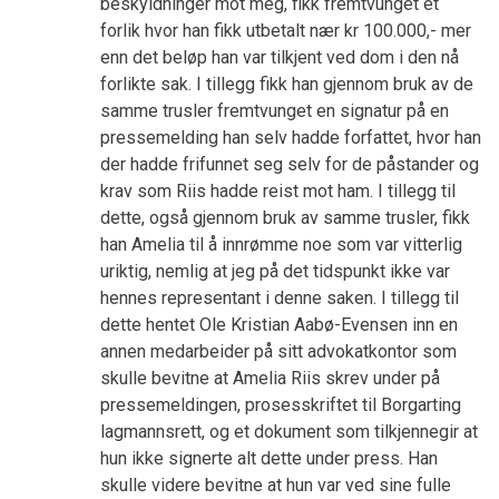
beskyldninger mot meg, fikk fremtvunget et
forlik hvor han fikk utbetalt nær kr 100.000,- mer
enn det beløp han var tilkjent ved dom i den nå
forlikte sak. I tillegg fikk han gjennom bruk av de
samme trusler fremtvunget en signatur på en
pressemelding han selv hadde forfattet, hvor han
der hadde frifunnet seg selv for de påstander og
krav som Riis hadde reist mot ham. I tillegg til
dette, også gjennom bruk av samme trusler, fikk
han Amelia til å innrømme noe som var vitterlig
uriktig, nemlig at jeg på det tidspunkt ikke var
hennes representant i denne saken. I tillegg til
dette hentet Ole Kristian Aabø-Evensen inn en
annen medarbeider på sitt advokatkontor som
skulle bevitne at Amelia Riis skrev under på
pressemeldingen, prosesskriftet til Borgarting
lagmannsrett, og et dokument som tilkjennegir at
hun ikke signerte alt dette under press. Han
skulle videre bevitne at hun var ved sine fulle