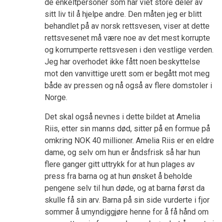
de enkeltpersoner som har viet store deler av
sitt liv til å hjelpe andre. Den måten jeg er blitt
behandlet på av norsk rettsvesen, viser at dette
rettsvesenet må være noe av det mest korrupte
og korrumperte rettsvesen i den vestlige verden.
Jeg har overhodet ikke fått noen beskyttelse
mot den vanvittige urett som er begått mot meg
både av pressen og nå også av flere domstoler i
Norge.
Det skal også nevnes i dette bildet at Amelia
Riis, etter sin manns død, sitter på en formue på
omkring NOK 40 millioner. Amelia Riis er en eldre
dame, og selv om hun er åndsfrisk så har hun
flere ganger gitt uttrykk for at hun plages av
press fra barna og at hun ønsket å beholde
pengene selv til hun døde, og at barna først da
skulle få sin arv. Barna på sin side vurderte i fjor
sommer å umyndiggjøre henne for å få hånd om