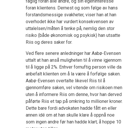
faglig foran alle andre, og sin egeninteresse
foran klientens. Dernest og som følge av hans
forstandsmessige svakheter, viser han at han
overhodet ikke har vurdert konsekvensen av
uttalelsen/måten å tenke på, nemlig den stor
risiko (både økonomisk og psykisk) han utsatte
Riis og deres saker for.
Ved flere senere anledninger har Aabø-Evensen
uttalt at han anså muligheten til å vinne igjennom
til å ligge på 2%. Enhver fornuftig person ville da
anbefalt klienten om å la være å forfølge saken.
Aabø-Evensen overtalte likevel Riis til å
gjennomføre saken, vel vitende om risikoen men
uten å informere Riis om denne, hvor han derved
påførte Riis et tap på omkring to millioner kroner.
Dette bare fordi advokaten hadde fått en eller
annen idé om at han skulle klare å oppnå noe
som ingen andre før han hadde klart; å hoppe 10