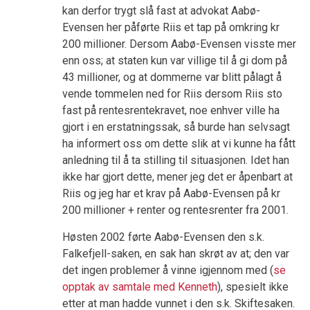
kan derfor trygt slå fast at advokat Aabø-
Evensen her påførte Riis et tap på omkring kr
200 millioner. Dersom Aabø-Evensen visste mer
enn oss; at staten kun var villige til å gi dom på
43 millioner, og at dommerne var blitt pålagt å
vende tommelen ned for Riis dersom Riis sto
fast på rentesrentekravet, noe enhver ville ha
gjort i en erstatningssak, så burde han selvsagt
ha informert oss om dette slik at vi kunne ha fått
anledning til å ta stilling til situasjonen. Idet han
ikke har gjort dette, mener jeg det er åpenbart at
Riis og jeg har et krav på Aabø-Evensen på kr
200 millioner + renter og rentesrenter fra 2001.
Høsten 2002 førte Aabø-Evensen den s.k.
Falkefjell-saken, en sak han skrøt av at; den var
det ingen problemer å vinne igjennom med (
se
opptak av samtale med Kenneth
), spesielt ikke
etter at man hadde vunnet i den s.k. Skiftesaken.