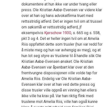
dokumentere at hun ikke var under tvang eller
press. Ole Kristian Aabø-Evensen var videre klar
over at han og hans advokatfirma truet med
rettsstridig atferd. Det er ingen tvil om at trussel
om søksmål er rettsstridig adferd, jf
eksempelvis
Kjerschow 1930
, s. 665 og s. 558,
pkt 3 og 4. Det er heller ingen tvil om at Amelia
Riis oppfattet dette som trusler (hun var redd for
å miste meg og hun var avhengig av meg), og at
hun lot seg styre av truslene til å handle slik Ole
Kristian Aabø-Evensen ønsket. Ole Kristian
Aabø-Evensen var åpenbart klar over at den
fremtvungne disposisjonen ville volde tap for
Amelia Riis. Endelig var Ole Kristian Aabø-
Evensen klar over at han ved dette press og
disse trusler ville oppnå en vinning han ellers
ikke ville ha krav på. Var han riktig flink med
truslene mot Amelia Riis, ville han også kunne