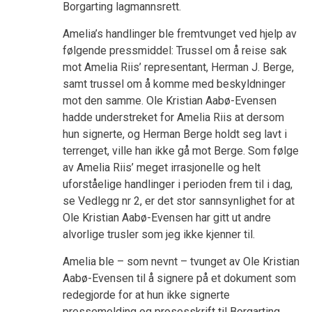
Borgarting lagmannsrett.
Amelia’s handlinger ble fremtvunget ved hjelp av
følgende pressmiddel: Trussel om å reise sak
mot Amelia Riis’ representant, Herman J. Berge,
samt trussel om å komme med beskyldninger
mot den samme. Ole Kristian Aabø-Evensen
hadde understreket for Amelia Riis at dersom
hun signerte, og Herman Berge holdt seg lavt i
terrenget, ville han ikke gå mot Berge. Som følge
av Amelia Riis’ meget irrasjonelle og helt
uforståelige handlinger i perioden frem til i dag,
se Vedlegg nr 2, er det stor sannsynlighet for at
Ole Kristian Aabø-Evensen har gitt ut andre
alvorlige trusler som jeg ikke kjenner til.
Amelia ble – som nevnt – tvunget av Ole Kristian
Aabø-Evensen til å signere på et dokument som
redegjorde for at hun ikke signerte
pressemelding og prosesskrift til Borgarting