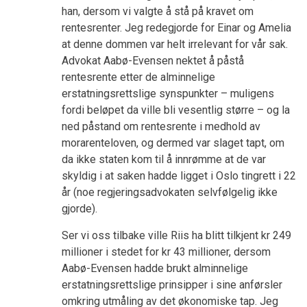
han, dersom vi valgte å stå på kravet om
rentesrenter. Jeg redegjorde for Einar og Amelia
at denne dommen var helt irrelevant for vår sak.
Advokat Aabø-Evensen nektet å påstå
rentesrente etter de alminnelige
erstatningsrettslige synspunkter – muligens
fordi beløpet da ville bli vesentlig større – og la
ned påstand om rentesrente i medhold av
morarenteloven, og dermed var slaget tapt, om
da ikke staten kom til å innrømme at de var
skyldig i at saken hadde ligget i Oslo tingrett i 22
år (noe regjeringsadvokaten selvfølgelig ikke
gjorde).
Ser vi oss tilbake ville Riis ha blitt tilkjent kr 249
millioner i stedet for kr 43 millioner, dersom
Aabø-Evensen hadde brukt alminnelige
erstatningsrettslige prinsipper i sine anførsler
omkring utmåling av det økonomiske tap. Jeg