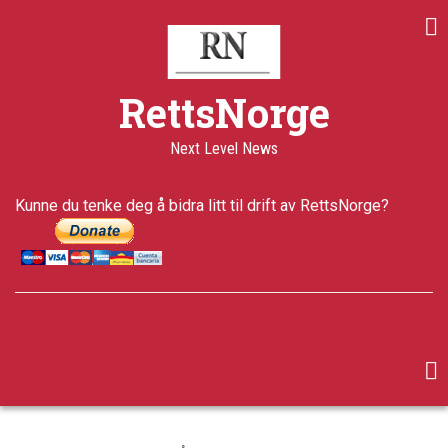
Skip
to
main
content
RettsNorge
Next Level News
Kunne du tenke deg å bidra litt til drift av RettsNorge?
facebook
twitter
google-
plus