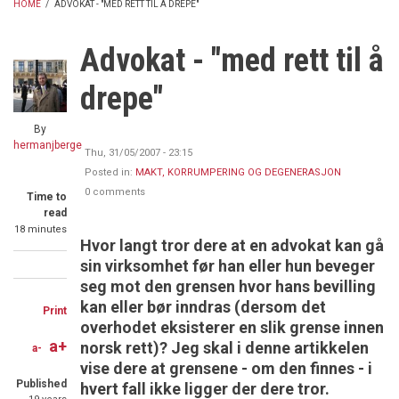
HOME
/
ADVOKAT - "MED RETT TIL Å DREPE"
BREADCRUMB
Advokat - "med rett til å
drepe"
By
hermanjberge
Thu, 31/05/2007 - 23:15
Posted in:
MAKT, KORRUMPERING OG DEGENERASJON
0 comments
Time to
read
18 minutes
Hvor langt tror dere at en advokat kan gå
sin virksomhet før han eller hun beveger
Share
Share
Share
seg mot den grensen hvor hans bevilling
on
on
through
kan eller bør inndras (dersom det
Print
overhodet eksisterer en slik grense innen
Facebook
Twitter
email
a+
norsk rett)? Jeg skal i denne artikkelen
a-
vise dere at grensene - om den finnes - i
Published
hvert fall ikke ligger der dere tror.