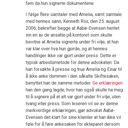
fem da hun signerte dokumentene.
I følge flere samtaler med Amelia, samt samtale
med hennes sønn, Kenneth Riis, den 25. august
2006, bekrefter begge at Aabø-Evensen hentet
inn en av de ansatte på kontoret som skulle
bevitne at Amelia signerte under fri vilje, at hun
var klar over hva hun gjorde, og at hennes
handlinger ikke var gjort under press. Dette er
typisk arbeidsmetode for denne advokaten. Da
han forsøkte å presse og true Amelia og Einar til
å ikke anke dommen i den såkalte Skiftesaken,
benyttet han de samme metoder.
Se erklæringen
han den gang lagde, hvor han også skulle ha meg
til å signere på at alt var gjort under fri vilje, uten
tvang eller press. Som leseren vil se av denne
merkverdige erklæringen, gjør advokat Aabø-
Evensen det klart for sine klienter at han ikke vil
føle for å føre ankesaken for ekteparet dersom