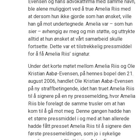
Evensen og hans advokatfirma med samme navn,
ble alene muliggjort ved å true Amelia Riis med
at dersom hun ikke gjorde som han ønsket, ville
han gå mot undertegnede. Amelia var – som hun
sier – avhengig av meg og min støtte, og uttrykte
alltid at hun ønsket at vårt samarbeid skulle
fortsette. Dette var et tilstrekkelig pressmiddel
for å få Amelia Riis’ signatur.
Under det korte møtet mellom Amelia Riis og Ole
Kristian Aabø-Evensen, på hennes bopel den 21.
august 2006, handlet Ole Kristian Aabø-Evensen
på ny straffbetingende, idet han truet Amelia Riis
til å signere på en ny pressemelding, hvor Amelia
Riis ble forelagt de samme trusler om at han
kom til å gå mot meg. Denne gangen hadde han
et større pressmiddel i og med at han allerede
hadde fått presset Amelia Riis til å signere den
første pressemeldingen, som jo i sykelige