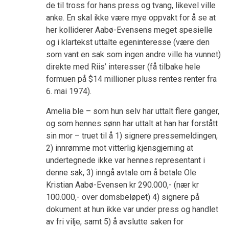
de til tross for hans press og tvang, likevel ville
anke. En skal ikke være mye oppvakt for å se at
her kolliderer Aabø-Evensens meget spesielle
og i klartekst uttalte egeninteresse (være den
som vant en sak som ingen andre ville ha vunnet)
direkte med Riis’ interesser (få tilbake hele
formuen på $14 millioner pluss rentes renter fra
6. mai 1974).
Amelia ble – som hun selv har uttalt flere ganger,
og som hennes sønn har uttalt at han har forstått
sin mor – truet til å 1) signere pressemeldingen,
2) innrømme mot vitterlig kjensgjerning at
undertegnede ikke var hennes representant i
denne sak, 3) inngå avtale om å betale Ole
Kristian Aabø-Evensen kr 290.000,- (nær kr
100.000,- over domsbeløpet) 4) signere på
dokument at hun ikke var under press og handlet
av fri vilje, samt 5) å avslutte saken for