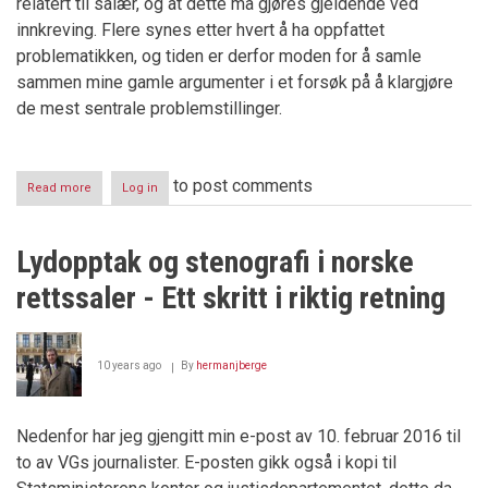
relatert til salær, og at dette må gjøres gjeldende ved
innkreving. Flere synes etter hvert å ha oppfattet
problematikken, og tiden er derfor moden for å samle
sammen mine gamle argumenter i et forsøk på å klargjøre
de mest sentrale problemstillinger.
to post comments
Read more
about
Log in
Regjeringsadvokaten,
saksomkostninger
og
Lydopptak og stenografi i norske
tvangsfullbyrdelse
rettssaler - Ett skritt i riktig retning
10 years ago
By
hermanjberge
Nedenfor har jeg gjengitt min e-post av 10. februar 2016 til
to av VGs journalister. E-posten gikk også i kopi til