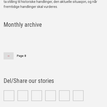
ta stilling til historiske handlinger, den aktuelle situasjon, og når
fremtidige handlinger skal vurderes.
Monthly archive
Pagination
Previous
‹‹
Page 8
page
Del/Share our stories
Facebook
Twitter
Google+
Linkedin
Youtube
Instagram