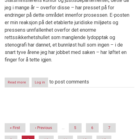
Statsministerens kontor og justisdepartementet, dette da
jeg i mange år – overfor disse – har presset på for
endringer på dette området innenfor prosessen. E-posten
er min reaksjon på det etablerte juridiske miljøets og
pressens unnfallenhet overfor det enorme
rettssikkerhetshullet som manglende lydopptak og
stenografi har dannet, et bunnløst hull som ingen – i de
snart tyve årene jeg har jobbet med saken – har løftet en
finger for å tette igjen.
to post comments
Read more
about
Log in
Lydopptak
og
stenografi
i
Pagination
norske
rettssaler
-
Ett
First
« First
Previous
‹ Previous
…
Page
5
Page
6
Page
7
skritt
page
page
i