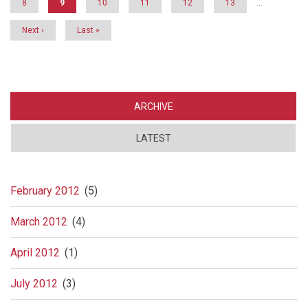
Page
8
Current
9
Page
10
Page
11
Page
12
Page
13
…
riktig
page
retning
Next
Next ›
Last
Last »
page
page
ARCHIVE
LATEST
February 2012
(5)
March 2012
(4)
April 2012
(1)
July 2012
(3)