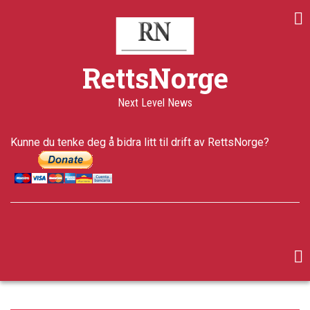
Skip
to
main
content
RettsNorge
Next Level News
Kunne du tenke deg å bidra litt til drift av RettsNorge?
facebook
twitter
google-
plus