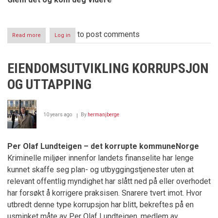
to post comments
Read more
about
Log in
Å
knuse
et
EIENDOMSUTVIKLING KORRUPSJON
barns
illusjoner
OG UTTAPPING
10 years ago
By
hermanjberge
Per Olaf Lundteigen – det korrupte kommuneNorge
Kriminelle miljøer innenfor landets finanselite har lenge
kunnet skaffe seg plan- og utbyggingstjenester uten at
relevant offentlig myndighet har slått ned på eller overhodet
har forsøkt å korrigere praksisen. Snarere tvert imot. Hvor
utbredt denne type korrupsjon har blitt, bekreftes på en
usminket måte av Per Olaf Lundteigen, medlem av