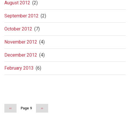
August 2012
(2)
September 2012
(2)
October 2012
(7)
November 2012
(4)
December 2012
(4)
February 2013
(6)
Pagination
Previous
‹‹
Page 9
Next
››
page
page