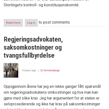
Stortingets kontroll- og konstitusjonskomité.
to post comments
Read more
about
Log in
EIENDOMSUTVIKLING
KORRUPSJON
OG
Regjeringsadvokaten,
UTTAPPING
saksomkostninger og
tvangsfullbyrdelse
10 years ago
By
hermanjberge
Oppigjennom årene har jeg en rekke ganger fått spørsmål
om regjeringsadvokatens omkostninger og hva man kan
gjøre med slike krav. Jeg har argumentert for at staten er
selvprosederende og ikke har krav på saksomkostninger