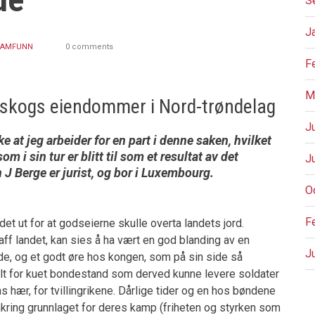
S
J
SAMFUNN
0 comments
F
M
kogs eiendommer i Nord-trøndelag
J
ke at jeg arbeider for en part i denne saken, hvilket
om i sin tur er blitt til som et resultat av det
J
 J Berge er jurist, og bor i Luxembourg.
O
F
det ut for at godseierne skulle overta landets jord.
raff landet, kan sies å ha vært en god blanding av en
J
de, og et godt øre hos kongen, som på sin side så
e alt for kuet bondestand som derved kunne levere soldater
s hær, for tvillingrikene. Dårlige tider og en hos bøndene
P
ring grunnlaget for deres kamp (friheten og styrken som