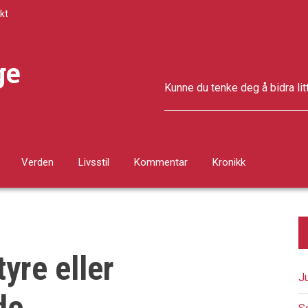
kt
ge
Kunne du tenke deg å bidra lit
Verden
Livsstil
Kommentar
Kronikk
tyre eller
J
de