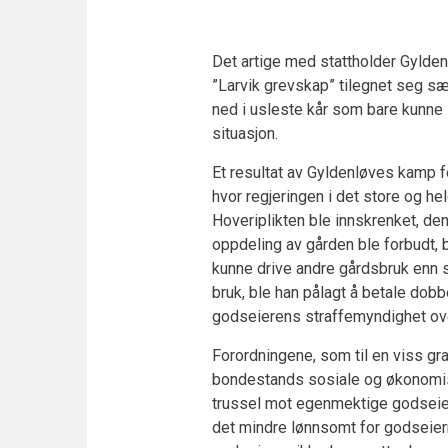
Det artige med stattholder Gylden
”Larvik grevskap” tilegnet seg s
ned i usleste kår som bare kunne
situasjon.
Et resultat av Gyldenløves kamp 
hvor regjeringen i det store og 
Hoveriplikten ble innskrenket, de
oppdeling av gården ble forbudt, b
kunne drive andre gårdsbruk enn 
bruk, ble han pålagt å betale do
godseierens straffemyndighet over
Forordningene, som til en viss gra
bondestands sosiale og økonomis
trussel mot egenmektige godseier
det mindre lønnsomt for godseier