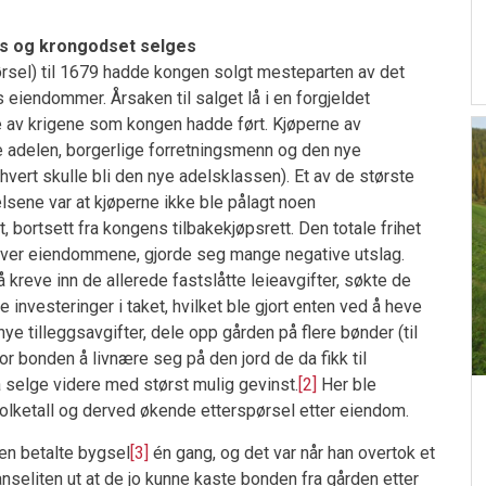
res og krongodset selges
ørsel) til 1679 hadde kongen solgt mesteparten av det
 eiendommer. Årsaken til salget lå i en forgjeldet
 av krigene som kongen hadde ført. Kjøperne av
ge adelen, borgerlige forretningsmenn og den nye
ert skulle bli den nye adelsklassen). Et av de største
ene var at kjøperne ikke ble pålagt noen
, bortsett fra kongens tilbakekjøpsrett. Den totale frihet
over eiendommene, gjorde seg mange negative utslag.
kreve inn de allerede fastslåtte leieavgifter, søkte de
e investeringer i taket, hvilket ble gjort enten ved å heve
ye tilleggsavgifter, dele opp gården på flere bønder (til
for bonden å livnære seg på den jord de da fikk til
å selge videre med størst mulig gevinst.
[2]
Her ble
 folketall og derved økende etterspørsel etter eiendom.
en betalte bygsel
[3]
én gang, og det var når han overtok et
nanseliten ut at de jo kunne kaste bonden fra gården etter