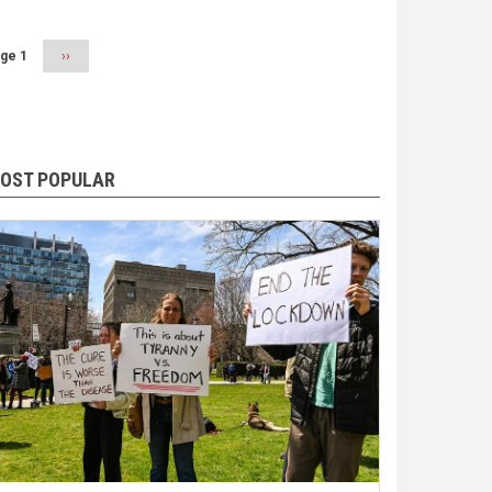
ge 1
Next
››
page
OST POPULAR