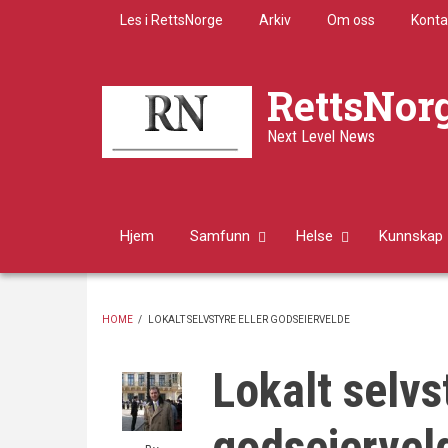
Skip
Les i RettsNorge
Arkiv
Om oss
Konta
to
main
content
RettsNor
Next Level News
Hjem
Samfunn
Helse
Kunnskap
HOME
/
LOKALT SELVSTYRE ELLER GODSEIERVELDE
BREADCRUMB
Lokalt selvs
godseiervel