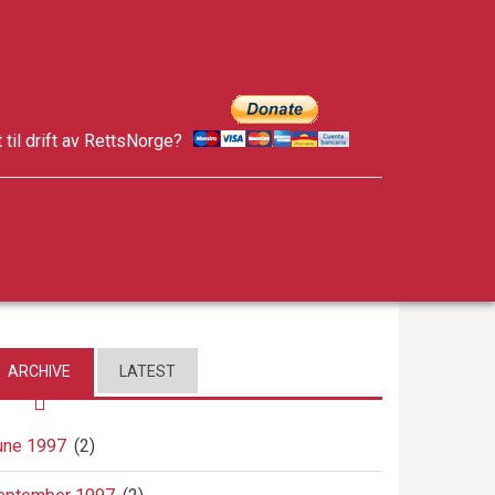
t til drift av RettsNorge?
facebook
twitter
google-
plus
ARCHIVE
LATEST
une 1997
(2)