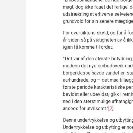
magt, dog ikke faaet det farlige, 
udstrækning at erhverve selveie
grundvold for sin senere mægtige 
For oversiktens skyld, og for å f
år siden så på viktigheten av å ik
igjen få komme til ordet:
”Det var af den største betydning,
medens det nye embedsverk endnu
borgerklasse havde vundet en saa
aarhundrede, og — det maa tillæ
første periode karakteristiske pe
bevidst eller ubevidst, gikk i re
ned i den størst mulige afhængi
ansees for utvilsomt.”
[7]
Denne undertrykkelse og utbytting
Undertrykkelse og utbytting er no