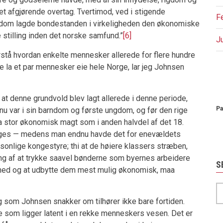
det afgjørende overtag. Tvertimod, ved i stigende
F
ndom lagde bondestanden i virkeligheden den økonomiske
stilling inden det norske samfund.”
[6]
J
orstå hvordan enkelte mennesker allerede for flere hundre
ke la et par mennesker eie hele Norge, lar jeg Johnsen
P
 at denne grundvold blev lagt allerede i denne periode,
Pa
 var i sin barndom og første ungdom, og før den rige
 stor økonomisk magt som i anden halvdel af det 18.
gges — medens man endnu havde det for enevældets
rsonlige kongestyre; thi at de høiere klassers stræben,
tning af at trykke saavel bønderne som byernes arbeidere
S
ghed og at udbytte dem mest mulig økonomisk, maa
S
 som Johnsen snakker om tilhører ikke bare fortiden.
e som ligger latent i en rekke menneskers vesen. Det er