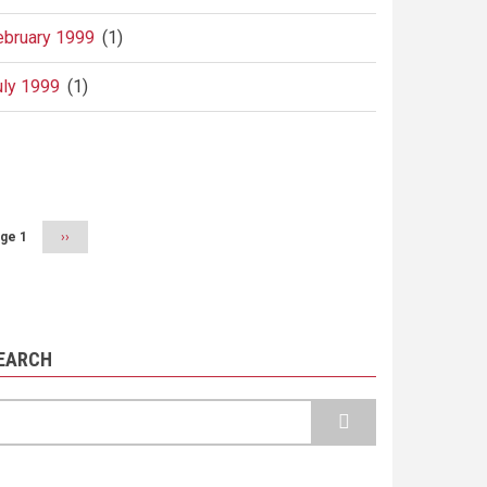
ebruary 1999
(1)
uly 1999
(1)
agination
ge 1
Next
››
page
EARCH
earch