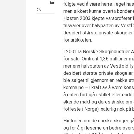
far
fulgte ved å være herre i eget hus
0%
men sikkert kunne overta bøndene
Høsten 2003 kjøpte varaordfører 
tilsvarer over halvparten av Vest
desidert største private skogeier
for artikkelen.
I 2001 la Norske Skogindustrier 
for salg. Omtrent 1,36 millioner
mer enn halvparten av Vestfold fy
desidert største private skogeier
ble salget til gjennom en rekke 
kommune – i kraft av å være kons
å enten forbigå i stillet eller end
økende makt og deres ønske om å 
fotfeste i Norge), naturlig nok p
Historien om de norske skoger går 
og for å gi leserne en bedre over