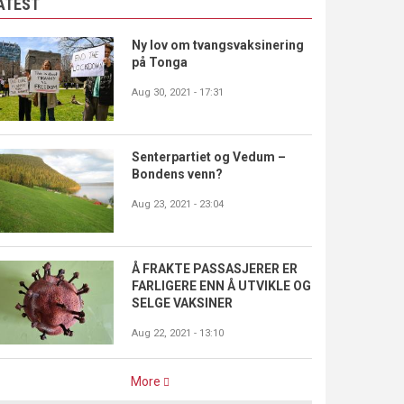
ATEST
Ny lov om tvangsvaksinering
på Tonga
Aug 30, 2021 - 17:31
Senterpartiet og Vedum –
Bondens venn?
Aug 23, 2021 - 23:04
Å FRAKTE PASSASJERER ER
FARLIGERE ENN Å UTVIKLE OG
SELGE VAKSINER
Aug 22, 2021 - 13:10
More