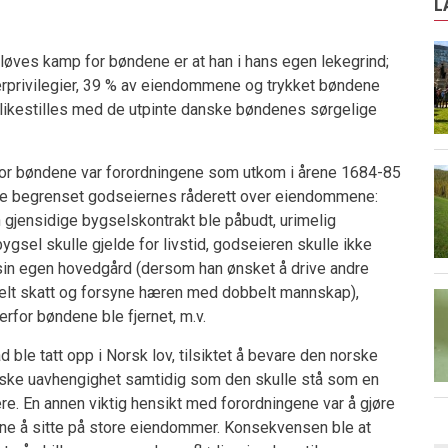
L
løves kamp for bøndene er at han i hans egen lekegrind;
ærprivilegier, 39 % av eiendommene og trykket bøndene
 likestilles med de utpinte danske bøndenes sørgelige
for bøndene var forordningene som utkom i årene 1684-85
hele begrenset godseiernes råderett over eiendommene:
n gjensidige bygselskontrakt ble påbudt, urimelig
ygsel skulle gjelde for livstid, godseieren skulle ikke
sin egen hovedgård (dersom han ønsket å drive andre
bbelt skatt og forsyne hæren med dobbelt mannskap),
for bøndene ble fjernet, m.v.
d ble tatt opp i Norsk lov, tilsiktet å bevare den norske
ke uavhengighet samtidig som den skulle stå som en
e. En annen viktig hensikt med forordningene var å gjøre
ne å sitte på store eiendommer. Konsekvensen ble at