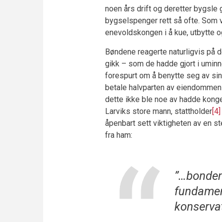
noen års drift og deretter bygsle
bygselspenger rett så ofte. Som 
enevoldskongen i å kue, utbytte 
Bøndene reagerte naturligvis på d
gikk – som de hadde gjort i uminne
forespurt om å benytte seg av sin 
betale halvparten av eiendommens 
dette ikke ble noe av hadde kong
Larviks store mann, stattholder
[4]
åpenbart sett viktigheten av en s
fra ham:
”…bonden
fundament
konservat