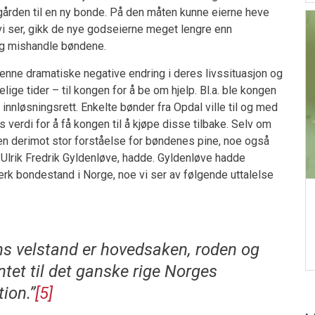
 gården til en ny bonde. På den måten kunne eierne heve
vi ser, gikk de nye godseierne meget lengre enn
og mishandle bøndene.
enne dramatiske negative endring i deres livssituasjon og
lige tider – til kongen for å be om hjelp. Bl.a. ble kongen
innløsningsrett. Enkelte bønder fra Opdal ville til og med
verdi for å få kongen til å kjøpe disse tilbake. Selv om
en derimot stor forståelse for bøndenes pine, noe også
Ulrik Fredrik Gyldenløve, hadde. Gyldenløve hadde
terk bondestand i Norge, noe vi ser av følgende uttalelse
s velstand er hovedsaken, roden og
et til det ganske rige Norges
ion.”
[5]