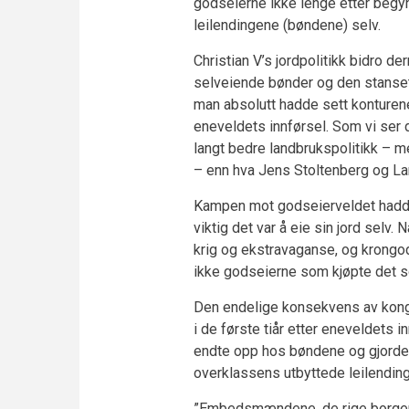
godseierne ikke lenge etter begyn
leilendingene (bøndene) selv.
Christian V’s jordpolitikk bidro de
selveiende bønder og den stanset
man absolutt hadde sett konturene
eneveldets innførsel. Som vi ser 
langt bedre landbrukspolitikk – m
– enn hva Jens Stoltenberg og Lar
Kampen mot godseierveldet hadde
viktig det var å eie sin jord selv
krig og ekstravaganse, og krongod
ikke godseierne som kjøpte det s
Den endelige konsekvens av konge
i de første tiår etter eneveldets i
endte opp hos bøndene og gjorde 
overklassens utbyttede leilending
”Embedsmændene, de rige borgere