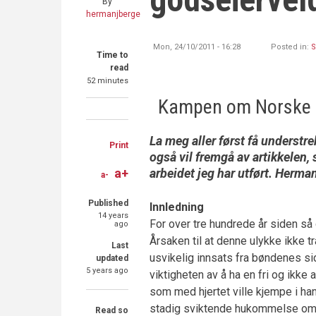
By
hermanjberge
Mon, 24/10/2011 - 16:28
Posted in:
Time to
read
52 minutes
Kampen om Norske s
Share
Share
Share
on
on
through
La meg aller først få understre
Print
også vil fremgå av artikkelen, s
Facebook
Twitter
email
arbeidet jeg har utført. Herman
a+
a-
Published
Innledning
14 years
For over tre hundrede år siden så 
ago
Årsaken til at denne ulykke ikke t
Last
usvikelig innsats fra bøndenes si
updated
5 years ago
viktigheten av å ha en fri og ikk
som med hjertet ville kjempe i han
stadig sviktende hukommelse omk
Read so