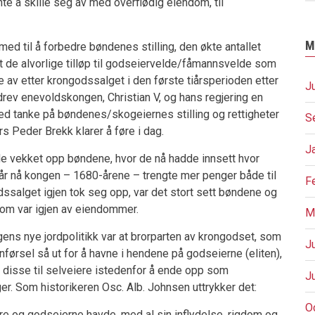
te å skille seg av med overflødig eiendom, til
M
rmed til å forbedre bøndenes stilling, den økte antallet
 de alvorlige tilløp til godseiervelde/fåmannsvelde som
 av etter krongodssalget i den første tiårsperioden etter
J
drev enevoldskongen, Christian V, og hans regjering en
ed tanke på bøndenes/skogeiernes stilling og rettigheter
S
s Peder Brekk klarer å føre i dag.
J
 vekket opp bøndene, hvor de nå hadde innsett hvor
. Når nå kongen – 1680-årene – trengte mer penger både til
F
ssalget igjen tok seg opp, var det stort sett bøndene og
om var igjen av eiendommer.
M
ns nye jordpolitikk var at brorparten av krongodset, som
J
nnførsel så ut for å havne i hendene på godseierne (eliten),
disse til selveiere istedenfor å ende opp som
J
er. Som historikeren Osc. Alb. Johnsen uttrykker det:
O
 og godseierne havde, med al sin inflydelse, rigdom og