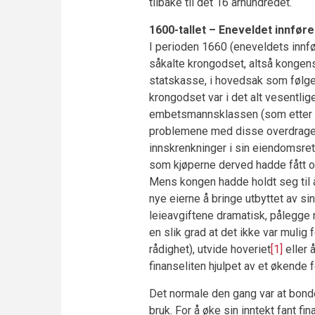
tilbake til det 16 århundredet.
1600-tallet – Eneveldet innfø
I perioden 1660 (eneveldets innf
såkalte krongodset, altså kongens
statskasse, i hovedsak som følge
krongodset var i det alt vesentli
embetsmannsklassen (som etter hv
problemene med disse overdragels
innskrenkninger i sin eiendomsrett
som kjøperne derved hadde fått 
Mens kongen hadde holdt seg til å 
nye eierne å bringe utbyttet av sin
leieavgiftene dramatisk, pålegge n
en slik grad at det ikke var mulig 
rådighet), utvide hoveriet
[1]
eller 
finanseliten hjulpet av et økende
Det normale den gang var at bond
bruk. For å øke sin inntekt fant fi