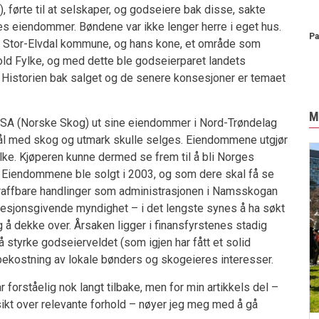
), førte til at selskaper, og godseiere bak disse, sakte
s eiendommer. Bøndene var ikke lenger herre i eget hus.
Pa
i Stor-Elvdal kommune, og hans kone, et område som
fold Fylke, og med dette ble godseierparet landets
. Historien bak salget og de senere konsesjoner er temaet
M
ASA (Norske Skog) ut sine eiendommer i Nord-Trøndelag
 mål med skog og utmark skulle selges. Eiendommene utgjør
lke. Kjøperen kunne dermed se frem til å bli Norges
. Eiendommene ble solgt i 2003, og som dere skal få se
straffbare handlinger som administrasjonen i Namsskogan
esjonsgivende myndighet – i det lengste synes å ha søkt
og å dekke over. Årsaken ligger i finansfyrstenes stadig
styrke godseierveldet (som igjen har fått et solid
å bekostning av lokale bønders og skogeieres interesser.
forståelig nok langt tilbake, men for min artikkels del –
sikt over relevante forhold – nøyer jeg meg med å gå