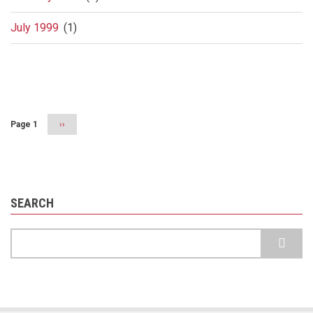
July 1999
(1)
Pagination
Page 1
Next
››
page
SEARCH
Search