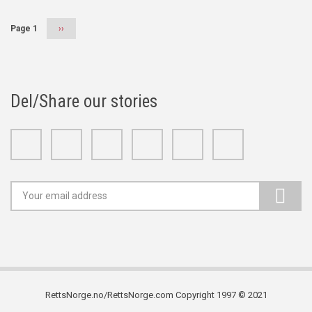
Page 1
Next
››
page
Del/Share our stories
Facebook
Twitter
Google+
Linkedin
Youtube
Instagram
RettsNorge.no/RettsNorge.com Copyright 1997 © 2021