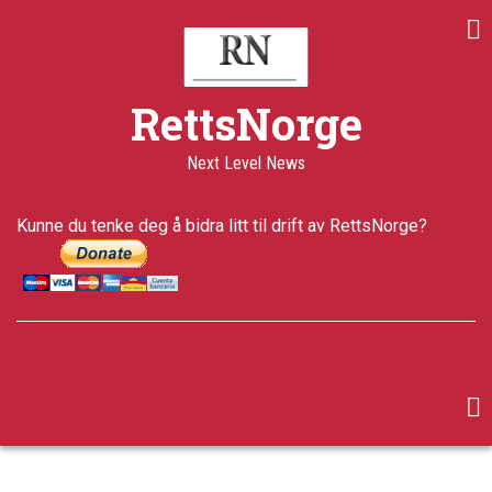
Skip
to
main
content
RettsNorge
Next Level News
Kunne du tenke deg å bidra litt til drift av RettsNorge?
facebook
twitter
google-
plus