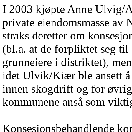
I 2003 kjøpte Anne Ulvig/A
private eiendomsmasse av 
straks deretter om konsesjon
(bl.a. at de forpliktet seg ti
grunneiere i distriktet), me
idet Ulvik/Kiær ble ansett 
innen skogdrift og for øvrig
kommunene anså som viktige
Konsesjonsbehandlende ko