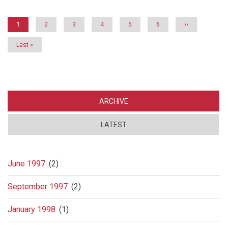
Current
1
Page
2
Page
3
Page
4
Page
5
Page
6
Next
››
page
page
Last
Last »
page
ARCHIVE
LATEST
June 1997
(2)
September 1997
(2)
January 1998
(1)