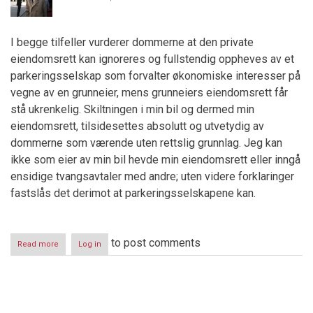
I begge tilfeller vurderer dommerne at den private
eiendomsrett kan ignoreres og fullstendig oppheves av et
parkeringsselskap som forvalter økonomiske interesser på
vegne av en grunneier, mens grunneiers eiendomsrett får
stå ukrenkelig. Skiltningen i min bil og dermed min
eiendomsrett, tilsidesettes absolutt og utvetydig av
dommerne som værende uten rettslig grunnlag. Jeg kan
ikke som eier av min bil hevde min eiendomsrett eller inngå
ensidige tvangsavtaler med andre; uten videre forklaringer
fastslås det derimot at parkeringsselskapene kan.
to post comments
Read more
about
Log in
Parkeringskrigen
III
Pagination