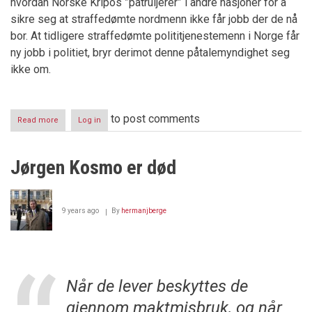
hvordan Norske Kripos ”patruljerer” i andre nasjoner for å
sikre seg at straffedømte nordmenn ikke får jobb der de nå
bor. At tidligere straffedømte polititjenestemenn i Norge får
ny jobb i politiet, bryr derimot denne påtalemyndighet seg
ikke om.
to post comments
Read more
about
Log in
KRIPOS
”PATRULJERER”
I
Jørgen Kosmo er død
UTLANDET
-
men
hva
9 years ago
By
hermanjberge
med
tilstanden
i
Norge?
Når de lever beskyttes de
gjennom maktmisbruk, og når