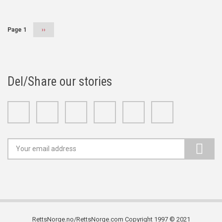
Page 1
Next
››
page
Del/Share our stories
Facebook
Twitter
Google+
Linkedin
Youtube
Instagram
RettsNorge.no/RettsNorge.com Copyright 1997 © 2021