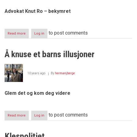
Advokat Knut Ro – bekymret
to post comments
Read more
about
Log in
FORBRYTER
OG
VARSLER
Å knuse et barns illusjoner
(eller
møkk
og
glamour)
10 years ago
By
hermanjberge
-
i
skjønn
forening
Glem det og kom deg videre
to post comments
Read more
about
Log in
Å
knuse
et
Klespolitiet
barns