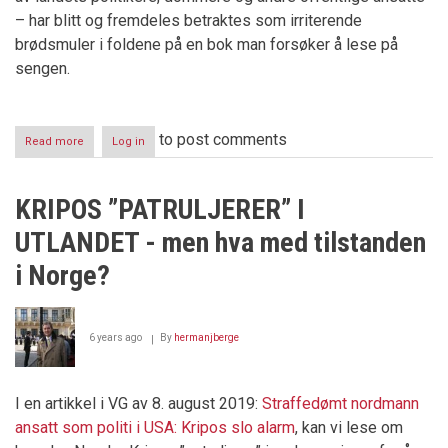
– har blitt og fremdeles betraktes som irriterende
brødsmuler i foldene på en bok man forsøker å lese på
sengen.
to post comments
Read more
about
Log in
ARILD
LUNDQUIST
(10.02.1963
KRIPOS ”PATRULJERER” I
–
26.08.2019)
UTLANDET - men hva med tilstanden
i Norge?
6 years ago
By
hermanjberge
I en artikkel i VG av 8. august 2019:
Straffedømt nordmann
ansatt som politi i USA: Kripos slo alarm
, kan vi lese om