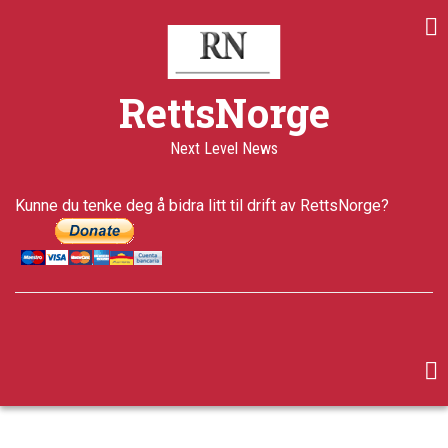
Skip
to
main
content
RettsNorge
Next Level News
Kunne du tenke deg å bidra litt til drift av RettsNorge?
facebook
twitter
google-
plus