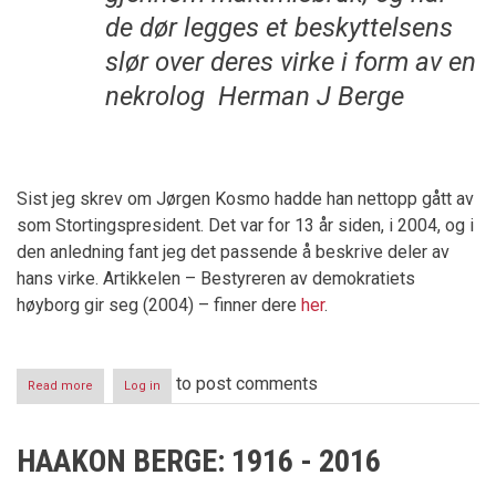
de dør legges et beskyttelsens
slør over deres virke i form av en
nekrolog
Herman J Berge
Sist jeg skrev om Jørgen Kosmo hadde han nettopp gått av
som Stortingspresident. Det var for 13 år siden, i 2004, og i
den anledning fant jeg det passende å beskrive deler av
hans virke. Artikkelen – Bestyreren av demokratiets
høyborg gir seg (2004) – finner dere
her
.
to post comments
Read more
about
Log in
Jørgen
Kosmo
er
HAAKON BERGE: 1916 - 2016
død