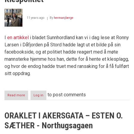
illusjoner
11 years ago
By
hermanjberge
I
en artikkel
i bladet Sunnhordland kan vi i dag lese at Ronny
Larsen i Dåfjorden på Stord hadde lagt ut et bilde på sin
facebookside, og at politiet hadde reagert med å møte
mannsterke hjemme hos han, dette for å hente et klesplagg,
og hvor de endog hadde truet med ransaking for å få fullført
sitt oppdrag.
to post comments
Read more
about
Log in
Klespolitiet
ORAKLET I AKERSGATA – ESTEN O.
SÆTHER - Northugsagaen