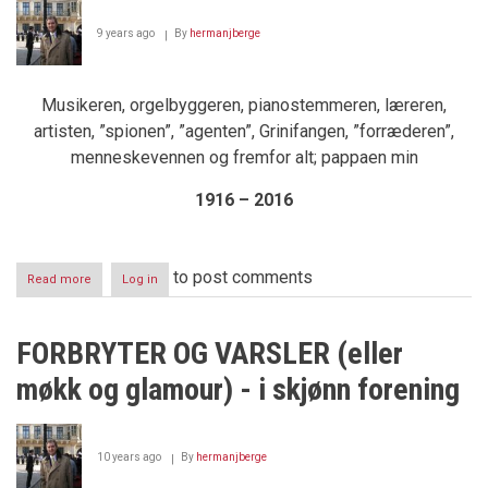
9 years ago
By
hermanjberge
Musikeren, orgelbyggeren, pianostemmeren, læreren,
artisten, ”spionen”, ”agenten”, Grinifangen, ”forræderen”,
menneskevennen og fremfor alt; pappaen min
1916 – 2016
to post comments
Read more
about
Log in
HAAKON
BERGE:
1916
FORBRYTER OG VARSLER (eller
-
2016
møkk og glamour) - i skjønn forening
10 years ago
By
hermanjberge