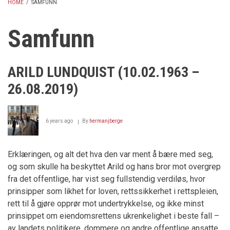
HOME
/
SAMFUNN
BREADCRUMB
Samfunn
ARILD LUNDQUIST (10.02.1963 –
26.08.2019)
6 years ago
By
hermanjberge
Erklæringen, og alt det hva den var ment å bære med seg,
og som skulle ha beskyttet Arild og hans bror mot overgrep
fra det offentlige, har vist seg fullstendig verdiløs, hvor
prinsipper som likhet for loven, rettssikkerhet i rettspleien,
rett til å gjøre opprør mot undertrykkelse, og ikke minst
prinsippet om eiendomsrettens ukrenkelighet i beste fall –
av landets politikere, dommere og andre offentlige ansatte