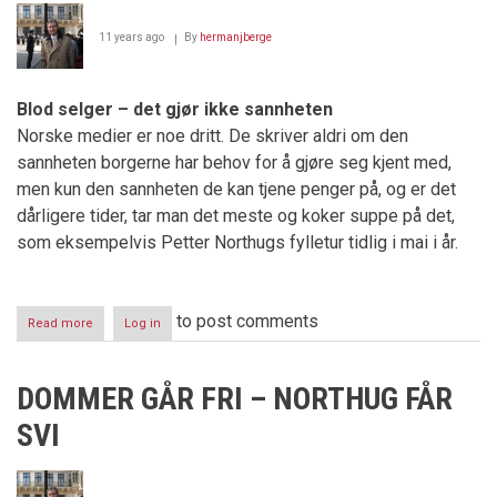
11 years ago
By
hermanjberge
Blod selger – det gjør ikke sannheten
Norske medier er noe dritt. De skriver aldri om den
sannheten borgerne har behov for å gjøre seg kjent med,
men kun den sannheten de kan tjene penger på, og er det
dårligere tider, tar man det meste og koker suppe på det,
som eksempelvis Petter Northugs fylletur tidlig i mai i år.
to post comments
Read more
about
Log in
ORAKLET
I
AKERSGATA
DOMMER GÅR FRI – NORTHUG FÅR
–
ESTEN
SVI
O.
SÆTHER
-
Northugsagaen