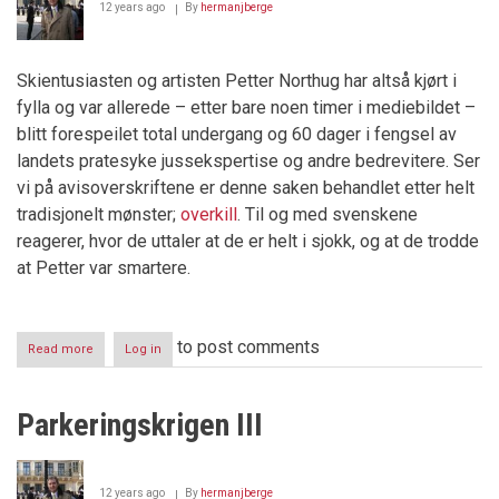
12 years ago
By
hermanjberge
Skientusiasten og artisten Petter Northug har altså kjørt i
fylla og var allerede – etter bare noen timer i mediebildet –
blitt forespeilet total undergang og 60 dager i fengsel av
landets pratesyke jussekspertise og andre bedrevitere. Ser
vi på avisoverskriftene er denne saken behandlet etter helt
tradisjonelt mønster;
overkill
. Til og med svenskene
reagerer, hvor de uttaler at de er helt i sjokk, og at de trodde
at Petter var smartere.
to post comments
Read more
about
Log in
DOMMER
GÅR
FRI
Parkeringskrigen III
–
NORTHUG
FÅR
SVI
12 years ago
By
hermanjberge