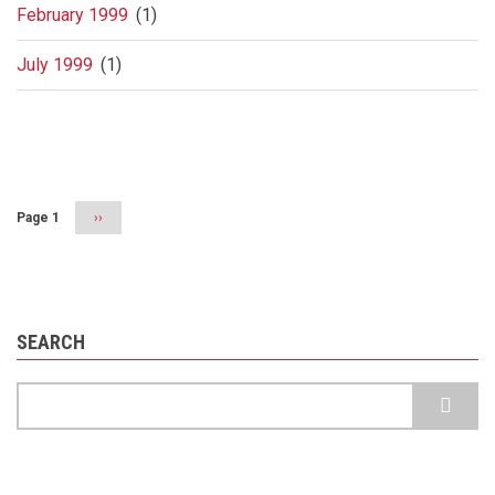
February 1999
(1)
July 1999
(1)
Pagination
Page 1
Next
››
page
SEARCH
Search