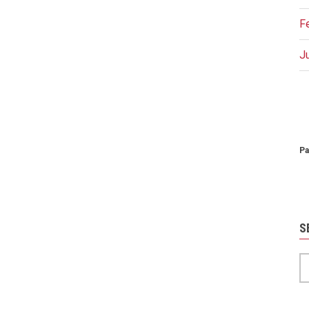
F
J
P
Pa
S
S