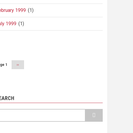
ebruary 1999
(1)
uly 1999
(1)
agination
ge 1
Next
››
page
EARCH
earch