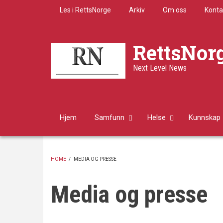
Skip
Les i RettsNorge
Arkiv
Om oss
Konta
to
main
content
RettsNor
Next Level News
Hjem
Samfunn
Helse
Kunnskap
HOME
/
MEDIA OG PRESSE
BREADCRUMB
Media og presse