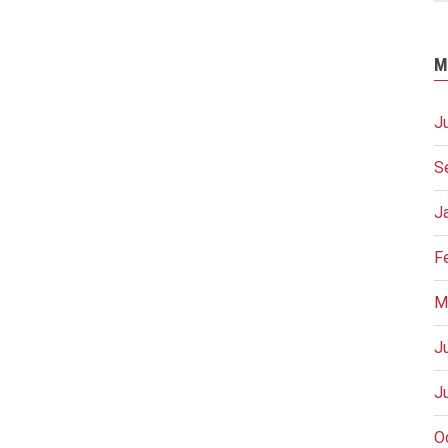
M
J
S
J
F
M
J
J
O