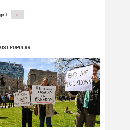
ge 1
Next
››
page
OST POPULAR