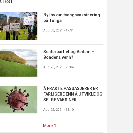
ATEST
Ny lov om tvangsvaksinering
på Tonga
Aug 30, 2021 - 17:31
Senterpartiet og Vedum –
Bondens venn?
Aug 23, 2021 - 23:04
Å FRAKTE PASSASJERER ER
FARLIGERE ENN Å UTVIKLE OG
SELGE VAKSINER
Aug 22, 2021 - 13:10
More