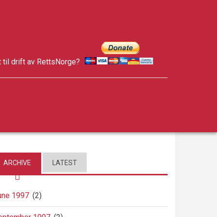
t til drift av RettsNorge?
facebook
twitter
google-
plus
ARCHIVE
LATEST
une 1997
(2)