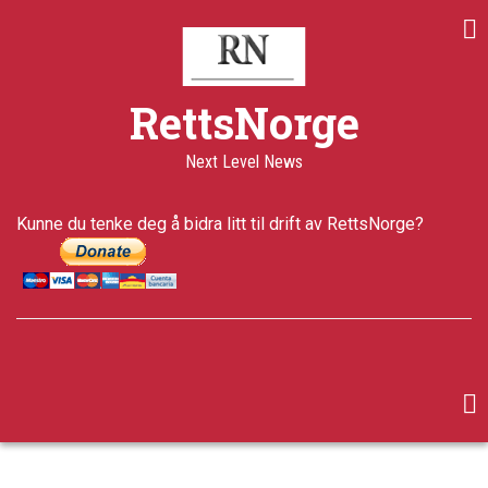
Skip
to
main
content
RettsNorge
Next Level News
Kunne du tenke deg å bidra litt til drift av RettsNorge?
facebook
twitter
google-
plus