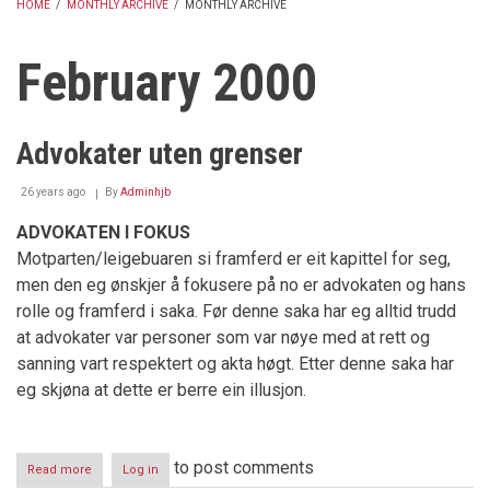
HOME
/
MONTHLY ARCHIVE
/
MONTHLY ARCHIVE
BREADCRUMB
February 2000
Advokater uten grenser
26 years ago
By
Adminhjb
ADVOKATEN I FOKUS
Motparten/leigebuaren si framferd er eit kapittel for seg,
men den eg ønskjer å fokusere på no er advokaten og hans
rolle og framferd i saka. Før denne saka har eg alltid trudd
at advokater var personer som var nøye med at rett og
sanning vart respektert og akta høgt. Etter denne saka har
eg skjøna at dette er berre ein illusjon.
to post comments
Read more
about
Log in
Advokater