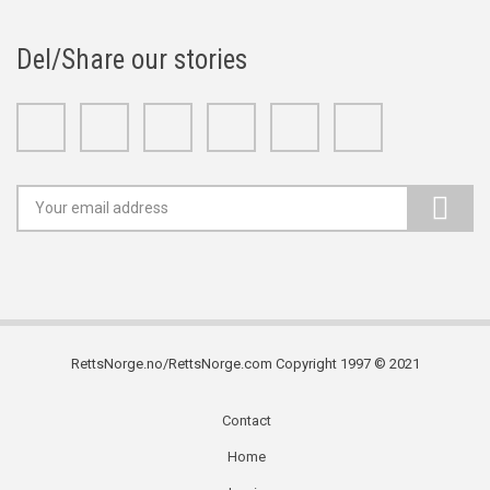
Del/Share our stories
Facebook
Twitter
Google+
Linkedin
Youtube
Instagram
RettsNorge.no/RettsNorge.com Copyright 1997 © 2021
Contact
Subfooter
Home
menu