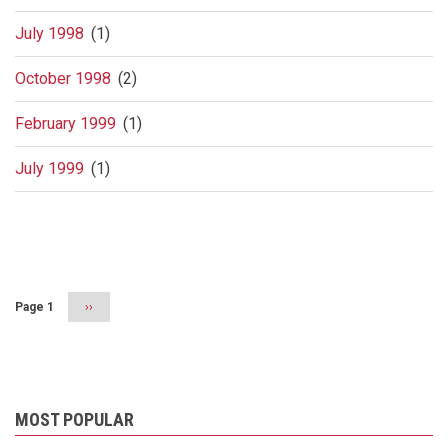
July 1998
(1)
October 1998
(2)
February 1999
(1)
July 1999
(1)
Pagination
Page 1
Next
››
page
MOST POPULAR