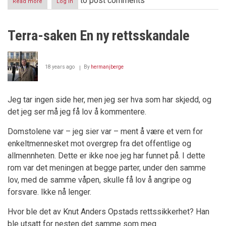
to post comments
Read more
about
Log in
Skipsreder
Pål
Ugelstad
Terra-saken En ny rettsskandale
dømt
til
to
års
18 years ago
By
hermanjberge
ubetinget
fengsel
Jeg tar ingen side her, men jeg ser hva som har skjedd, og
det jeg ser må jeg få lov å kommentere.
Domstolene var – jeg sier var – ment å være et vern for
enkeltmennesket mot overgrep fra det offentlige og
allmennheten. Dette er ikke noe jeg har funnet på. I dette
rom var det meningen at begge parter, under den samme
lov, med de samme våpen, skulle få lov å angripe og
forsvare. Ikke nå lenger.
Hvor ble det av Knut Anders Opstads rettssikkerhet? Han
ble utsatt for nesten det samme som meg.