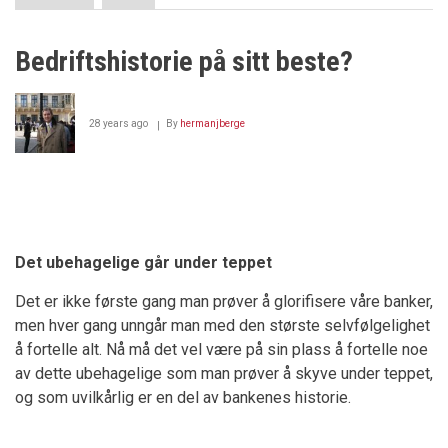
DnB,
gjør
aldri
Bedriftshistorie på sitt beste?
noe
ulovlig?
28 years ago
By
hermanjberge
Det ubehagelige går under teppet
Det er ikke første gang man prøver å glorifisere våre banker,
men hver gang unngår man med den største selvfølgelighet
å fortelle alt. Nå må det vel være på sin plass å fortelle noe
av dette ubehagelige som man prøver å skyve under teppet,
og som uvilkårlig er en del av bankenes historie.