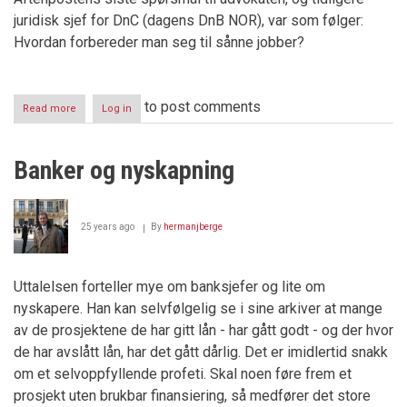
juridisk sjef for DnC (dagens DnB NOR), var som følger:
Hvordan forbereder man seg til sånne jobber?
to post comments
Read more
about
Log in
"Ryddegutten"
Harald
Arnkværn
Banker og nyskapning
25 years ago
By
hermanjberge
Uttalelsen forteller mye om banksjefer og lite om
nyskapere. Han kan selvfølgelig se i sine arkiver at mange
av de prosjektene de har gitt lån - har gått godt - og der hvor
de har avslått lån, har det gått dårlig. Det er imidlertid snakk
om et selvoppfyllende profeti. Skal noen føre frem et
prosjekt uten brukbar finansiering, så medfører det store