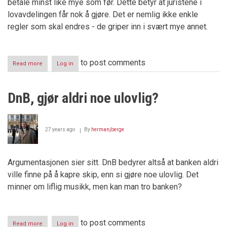
betale minst like mye som før. Dette betyr at juristene i
lovavdelingen får nok å gjøre. Det er nemlig ikke enkle
regler som skal endres - de griper inn i svært mye annet.
to post comments
Read more
about
Log in
Statsbudsjettets
vinnere
DnB, gjør aldri noe ulovlig?
27 years ago
By
hermanjberge
Argumentasjonen sier sitt. DnB bedyrer altså at banken aldri
ville finne på å kapre skip, enn si gjøre noe ulovlig. Det
minner om liflig musikk, men kan man tro banken?
to post comments
Read more
about
Log in