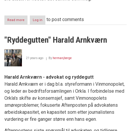
to post comments
Read more
about
Log in
Terra-
saken
En
"Ryddegutten" Harald Arnkværn
ny
rettsskandale
21 years ago
By
hermanjberge
Harald Arnkværn - advokat og ryddegutt
Harald Arnkværn er i dag bl.a. styreformann i Vinmonopolet,
og leder av bedriftsforsamlingen i Orkla. I forbindelse med
Orkla's skifte av konsernsjef, samt Vinmonopolets
smøreproblemer, fokuserte Aftenposten på advokatens
arbeidskapasitet, en kapasitet som etter journalistens
vurdering er fire ganger større enn hans egen.
Aftenpostens siste spørsmål til advokaten, og tidligere