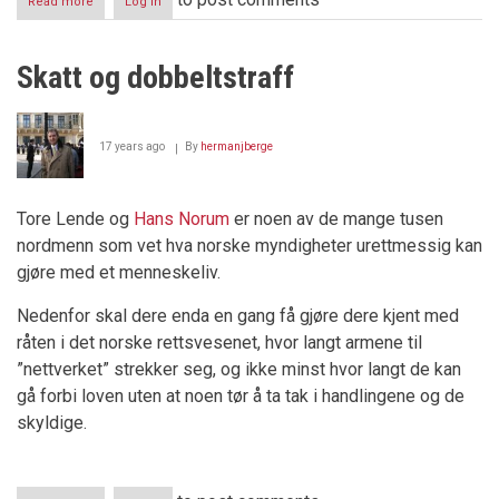
Read more
about
Log in
Luxembourg’s
Blood
Money
Skatt og dobbeltstraff
17 years ago
By
hermanjberge
Tore Lende og
Hans Norum
er noen av de mange tusen
nordmenn som vet hva norske myndigheter urettmessig kan
gjøre med et menneskeliv.
Nedenfor skal dere enda en gang få gjøre dere kjent med
råten i det norske rettsvesenet, hvor langt armene til
”nettverket” strekker seg, og ikke minst hvor langt de kan
gå forbi loven uten at noen tør å ta tak i handlingene og de
skyldige.