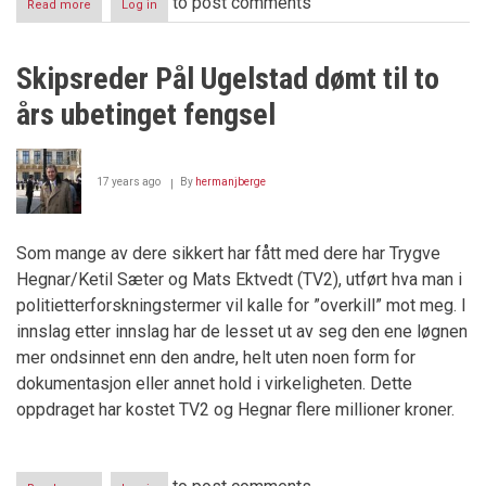
to post comments
Read more
about
Log in
Skatt
og
dobbeltstraff
Skipsreder Pål Ugelstad dømt til to
års ubetinget fengsel
17 years ago
By
hermanjberge
Som mange av dere sikkert har fått med dere har Trygve
Hegnar/Ketil Sæter og Mats Ektvedt (TV2), utført hva man i
politietterforskningstermer vil kalle for ”overkill” mot meg. I
innslag etter innslag har de lesset ut av seg den ene løgnen
mer ondsinnet enn den andre, helt uten noen form for
dokumentasjon eller annet hold i virkeligheten. Dette
oppdraget har kostet TV2 og Hegnar flere millioner kroner.