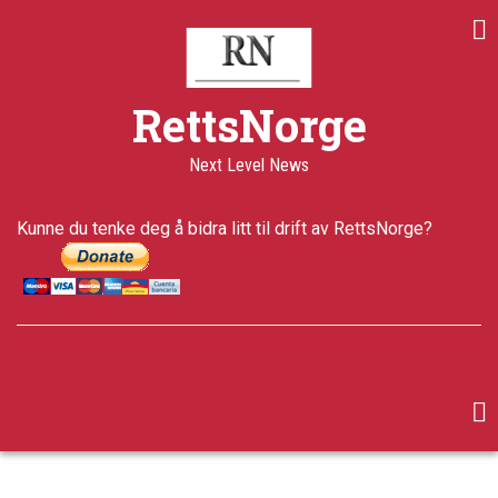
Skip
to
main
content
RettsNorge
Next Level News
Kunne du tenke deg å bidra litt til drift av RettsNorge?
facebook
twitter
google-
plus