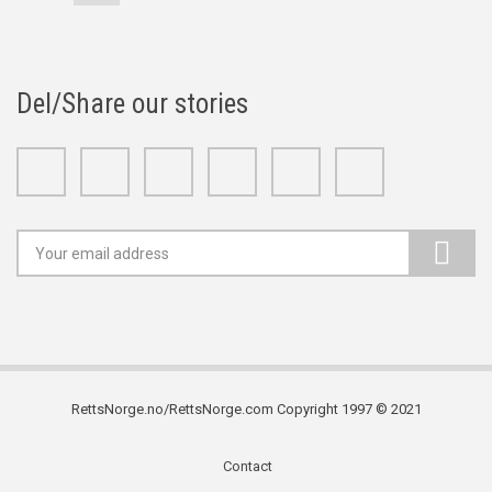
page
Del/Share our stories
Facebook
Twitter
Google+
Linkedin
Youtube
Instagram
RettsNorge.no/RettsNorge.com Copyright 1997 © 2021
Contact
Subfooter