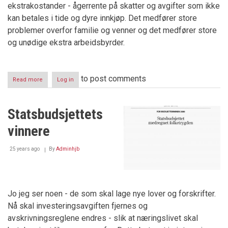
ekstrakostander - ågerrente på skatter og avgifter som ikke
kan betales i tide og dyre innkjøp. Det medfører store
problemer overfor familie og venner og det medfører store
og unødige ekstra arbeidsbyrder.
to post comments
Read more
about
Log in
Banker
og
nyskapning
Statsbudsjettets
vinnere
25 years ago
By
Adminhjb
Jo jeg ser noen - de som skal lage nye lover og forskrifter.
Nå skal investeringsavgiften fjernes og
avskrivningsreglene endres - slik at næringslivet skal