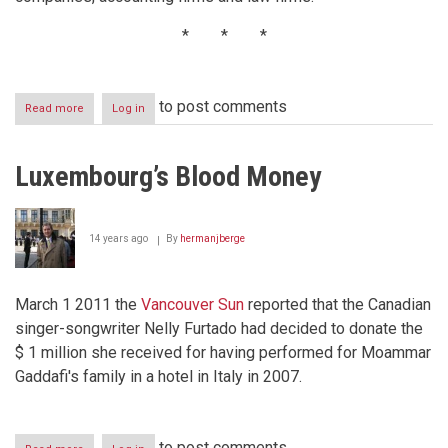
* * *
to post comments
Read more
about
Log in
Tax
Justice
Network
Luxembourg’s Blood Money
Report
2012
Highlights
14 years ago
By
hermanjberge
March 1 2011 the
Vancouver Sun
reported that the Canadian
singer-songwriter Nelly Furtado had decided to donate the
$ 1 million she received for having performed for Moammar
Gaddafi's family in a hotel in Italy in 2007.
to post comments