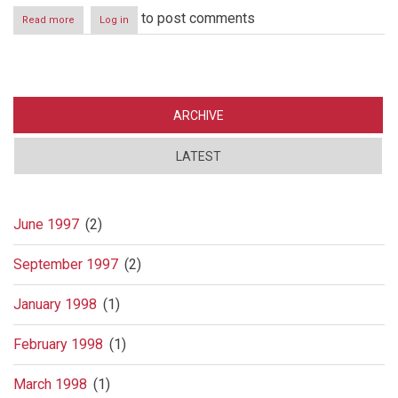
to post comments
Read more
about
Log in
Bedriftshistorie
på
sitt
beste?
ARCHIVE
LATEST
June 1997
(2)
September 1997
(2)
January 1998
(1)
February 1998
(1)
March 1998
(1)