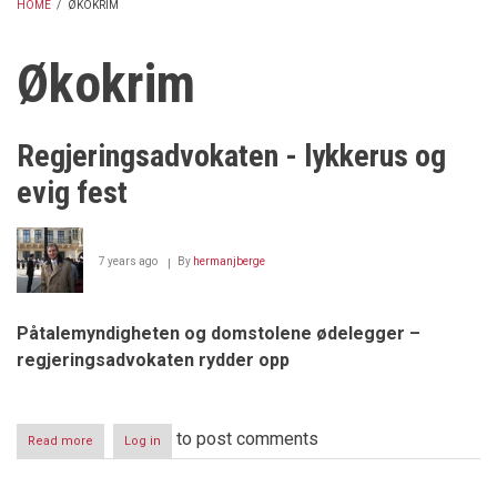
HOME
/
ØKOKRIM
BREADCRUMB
Økokrim
Regjeringsadvokaten - lykkerus og
evig fest
7 years ago
By
hermanjberge
Påtalemyndigheten og domstolene ødelegger –
regjeringsadvokaten rydder opp
to post comments
Read more
about
Log in
Regjeringsadvokaten
-