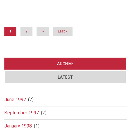
Stiansen
–
Pagination
advokatenes
skrekk
Current
1
Page
2
Next
››
Last
Last »
page
page
page
ARCHIVE
LATEST
June 1997
(2)
September 1997
(2)
January 1998
(1)