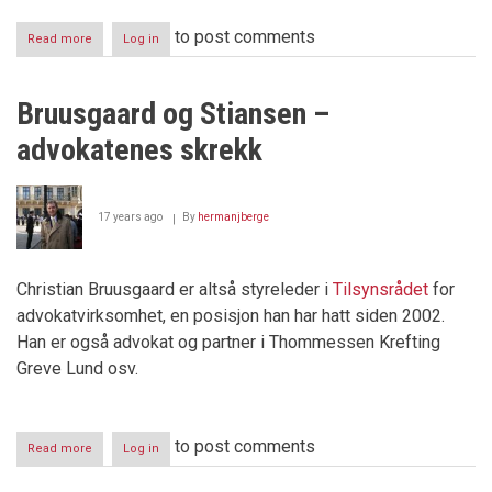
to post comments
Read more
about
Log in
"Fattig-
Riis"
Bruusgaard og Stiansen –
advokatenes skrekk
17 years ago
By
hermanjberge
Christian Bruusgaard er altså styreleder i
Tilsynsrådet
for
advokatvirksomhet, en posisjon han har hatt siden 2002.
Han er også advokat og partner i Thommessen Krefting
Greve Lund osv.
to post comments
Read more
about
Log in
Bruusgaard
og