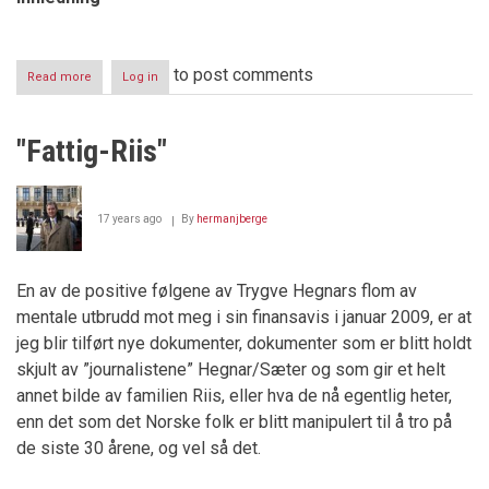
to post comments
Read more
about
Log in
Lokalt
selvstyre
eller
"Fattig-Riis"
godseiervelde
17 years ago
By
hermanjberge
En av de positive følgene av Trygve Hegnars flom av
mentale utbrudd mot meg i sin finansavis i januar 2009, er at
jeg blir tilført nye dokumenter, dokumenter som er blitt holdt
skjult av ”journalistene” Hegnar/Sæter og som gir et helt
annet bilde av familien Riis, eller hva de nå egentlig heter,
enn det som det Norske folk er blitt manipulert til å tro på
de siste 30 årene, og vel så det.