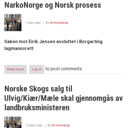
lykkerus
NarkoNorge og Norsk prosess
og
evig
fest
7 years ago
By
hermanjberge
Saken mot Eirik Jensen avsluttet i Borgarting
lagmannsrett
to post comments
Read more
about
Log in
NarkoNorge
og
Norsk
Norske Skogs salg til
prosess
Ulvig/Kiær/Mæle skal gjennomgås av
landbruksministeren
12 years ago
By
hermanjberge