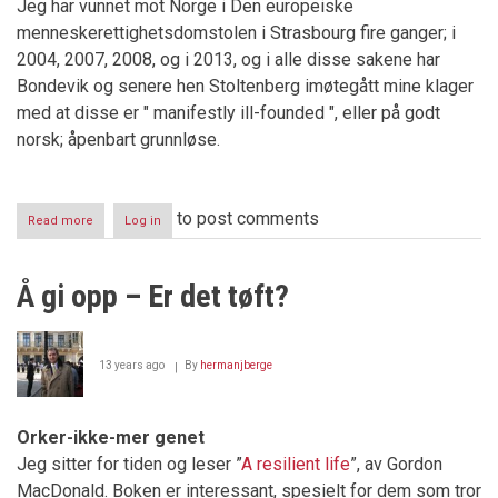
Jeg har vunnet mot Norge i Den europeiske
menneskerettighetsdomstolen i Strasbourg fire ganger; i
2004, 2007, 2008, og i 2013, og i alle disse sakene har
Bondevik og senere hen Stoltenberg imøtegått mine klager
med at disse er " manifestly ill-founded ", eller på godt
norsk; åpenbart grunnløse.
to post comments
Read more
about
Log in
"VI
ER
IKKE
Å gi opp – Er det tøft?
KORRUPT
-
DET
ER
13 years ago
By
hermanjberge
DE
ANDRE
SOM
ER
Orker-ikke-mer genet
DET"
Jeg sitter for tiden og leser ”
A resilient life
”, av Gordon
MacDonald. Boken er interessant, spesielt for dem som tror