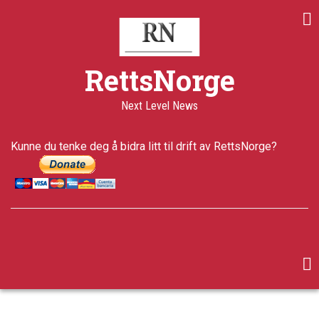
Skip
to
main
content
RettsNorge
Next Level News
Kunne du tenke deg å bidra litt til drift av RettsNorge?
facebook
twitter
google-
plus