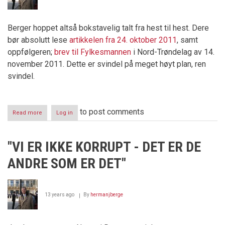
Berger hoppet altså bokstavelig talt fra hest til hest. Dere
bør absolutt lese
artikkelen fra 24. oktober 2011
, samt
oppfølgeren;
brev til Fylkesmannen
i Nord-Trøndelag av 14.
november 2011. Dette er svindel på meget høyt plan, ren
svindel.
to post comments
Read more
about
Log in
Norske
Skogs
salg
"VI ER IKKE KORRUPT - DET ER DE
til
Ulvig/Kiær/Mæle
ANDRE SOM ER DET"
skal
gjennomgås
av
landbruksministeren
13 years ago
By
hermanjberge