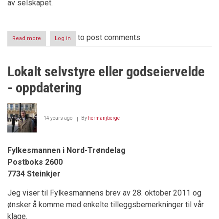
av selskapet.
to post comments
Read more
about
Log in
Thule
Drilling
Lokalt selvstyre eller godseiervelde
- oppdatering
14 years ago
By
hermanjberge
Fylkesmannen i Nord-Trøndelag
Postboks 2600
7734 Steinkjer
Jeg viser til Fylkesmannens brev av 28. oktober 2011 og
ønsker å komme med enkelte tilleggsbemerkninger til vår
klage.