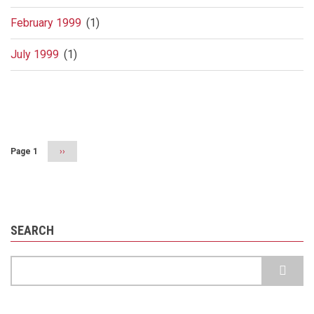
February 1999
(1)
July 1999
(1)
Pagination
Page 1
Next
››
page
SEARCH
Search