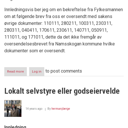
Innledningsvis ber jeg om en bekreftelse fra Fylkesmannen
om at følgende brev fra oss er oversendt med sakens
øvrige dokumenter: 110111, 280211, 100311, 230311,
280311, 040411, 170611, 230611, 140711, 050911,
111011, og 171011, dette da det ikke fremgår av
oversendelsesbrevet fra Namsskogan kommune hvilke
dokumenter som er oversendt.
to post comments
Read more
about
Log in
Lokalt
selvstyre
eller
Lokalt selvstyre eller godseiervelde
godseiervelde
-
oppdatering
14 years ago
By
hermanjberge
Innledning