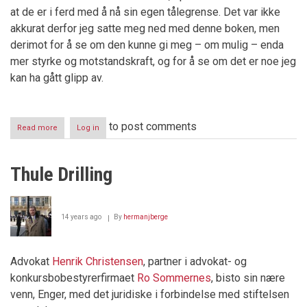
at de er i ferd med å nå sin egen tålegrense. Det var ikke
akkurat derfor jeg satte meg ned med denne boken, men
derimot for å se om den kunne gi meg – om mulig – enda
mer styrke og motstandskraft, og for å se om det er noe jeg
kan ha gått glipp av.
to post comments
Read more
about
Log in
Å
gi
opp
Thule Drilling
–
Er
det
tøft?
14 years ago
By
hermanjberge
Advokat
Henrik Christensen
, partner i advokat- og
konkursbobestyrerfirmaet
Ro Sommernes
, bisto sin nære
venn, Enger, med det juridiske i forbindelse med stiftelsen