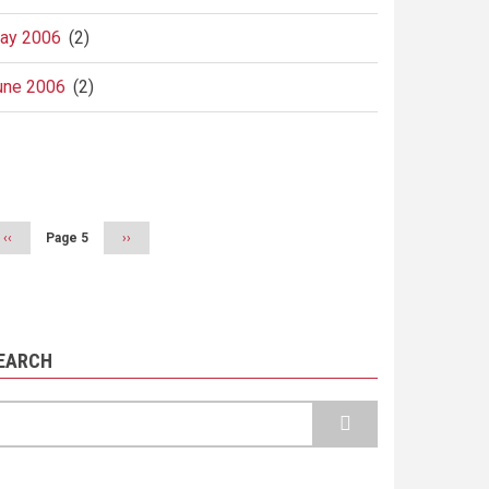
ay 2006
(2)
une 2006
(2)
agination
Previous
‹‹
Page 5
Next
››
page
page
EARCH
earch