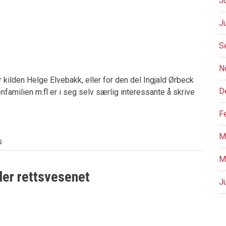
J
J
S
N
kilden Helge Elvebakk, eller for den del Ingjald Ørbeck
D
amilien m.fl er i seg selv særlig interessante å skrive
F
M
s
M
er rettsvesenet
J
P