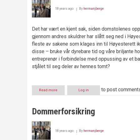
18 years ago
By
hermanjberge
Det har vært en kjent sak, siden domstolenes opp
gjennom andres skuldrer har slått seg ned i Høyest
fleste av sakene som klages inn til Høyesterett ik
disse – bruke vår dyrebare tid og våre briljante h
entreprenør i forbindelse med oppussing av et b
stjålet til seg deler av hennes tomt?
to post comment
Read more
about
Log in
Nytt
silingssystem
for
Dommerforsikring
anker
–
manipulering
av
18 years ago
By
hermanjberge
rettergang