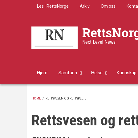
Skip
Les i RettsNorge
Arkiv
Om oss
Konta
to
main
content
RettsNor
Next Level News
Hjem
Samfunn
Helse
Kunnskap
HOME
/
RETTSVESEN OG RETTSPLEIE
BREADCRUMB
Rettsvesen og ret