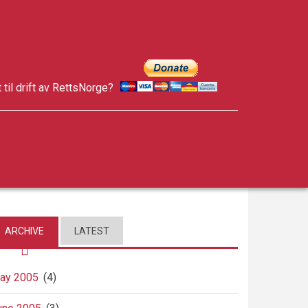
t til drift av RettsNorge?
facebook
twitter
google-
plus
ARCHIVE
LATEST
ay 2005
(4)