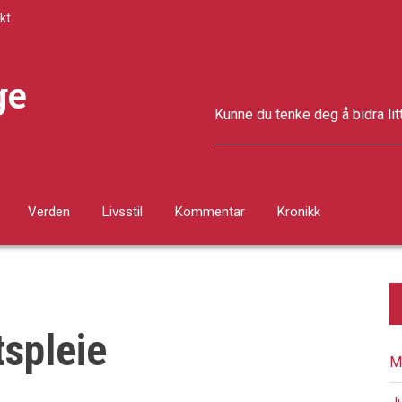
kt
ge
Kunne du tenke deg å bidra lit
Verden
Livsstil
Kommentar
Kronikk
tspleie
M