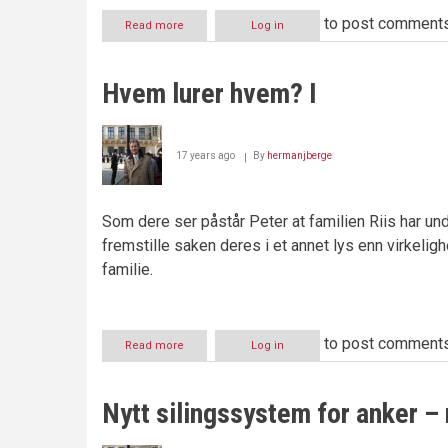
to post comment
Read more
about
Log in
Hvem
lurer
hvem?
Hvem lurer hvem? I
Påtalemakten
beskytter
kriminelle
miljøer
17 years ago
By
hermanjberge
Som dere ser påstår Peter at familien Riis har un
fremstille saken deres i et annet lys enn virkeligh
familie.
to post comment
Read more
about
Log in
Hvem
lurer
hvem?
Nytt silingssystem for anker –
I