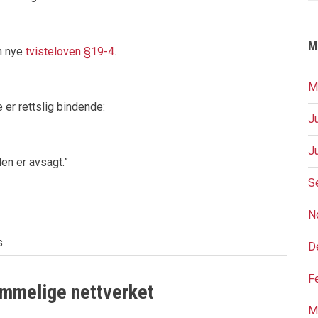
M
n nye
tvisteloven §19-4
.
M
 er rettslig bindende:
J
J
den er avsagt.”
S
N
s
D
F
mmelige nettverket
M