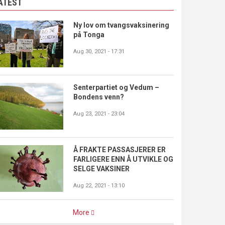
ATEST
Ny lov om tvangsvaksinering
på Tonga
Aug 30, 2021 - 17:31
Senterpartiet og Vedum –
Bondens venn?
Aug 23, 2021 - 23:04
Å FRAKTE PASSASJERER ER
FARLIGERE ENN Å UTVIKLE OG
SELGE VAKSINER
Aug 22, 2021 - 13:10
More