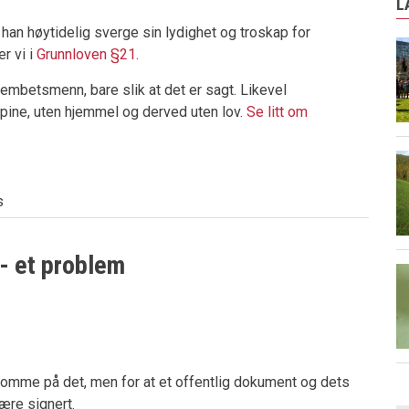
L
han høytidelig sverge sin lydighet og troskap for
r vi i
Grunnloven §21
.
mbetsmenn, bare slik at det er sagt. Likevel
pine, uten hjemmel og derved uten lov.
Se litt om
s
- et problem
ksomme på det, men for at et offentlig dokument og dets
ære signert.