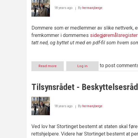
18 years ago
By
hermanjberge
Dommere som er medlemmer av slike nettverk, er fo
fremkommer i dommernes
sidegjøremålsregister
tatt ned, og byttet ut med
en pdf-fil som hvem som
to post comment
Read more
about
Log in
Agnes
Nygaard
Haug
Tilsynsrådet - Beskyttelsesrå
og
Det
hemmelige
nettverket
18 years ago
By
hermanjberge
Ved lov har Stortinget bestemt at staten skal før
rettshjelpere. Videre har Stortinget bestemt at 