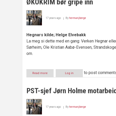
ØKOKRIM bør gripe inn
17 years ago
By
hermanjberge
Hegnars kilde; Helge Elvebakk
La meg si dette med en gang: Verken Hegnar eller 
Sørheim, Ole Kristian Aabø-Evensen, Strandskogenf
om.
to post comment
Read more
about
Log in
ØKOKRIM
bør
gripe
PST-sjef Jørn Holme motarbeid
inn
17 years ago
By
hermanjberge