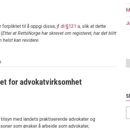
M
J
rpliktet til å oppgi disse, jf
dl §121 a
, slik at dette
(
Etter at RettsNorge har skrevet om registeret, har det blitt
 helst kan revidere.
P
s
det for advokatvirksomhet
S
S
e tilsyn med landets praktiserende advokater og
personer som ønsker å arbeide som advokater,