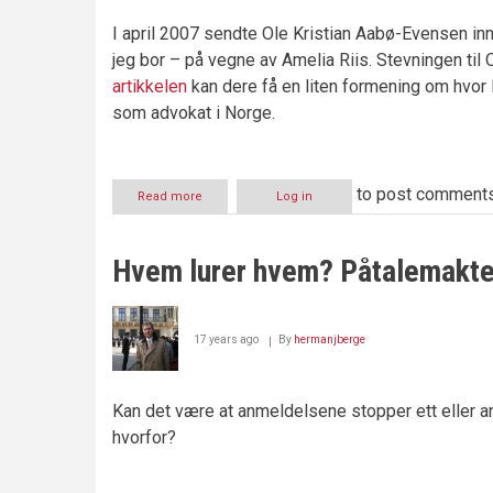
I april 2007 sendte Ole Kristian Aabø-Evensen in
jeg bor – på vegne av Amelia Riis. Stevningen til O
artikkelen
kan dere få en liten formening om hvor l
som advokat i Norge.
to post comment
Read more
about
Log in
PST-
sjef
Jørn
Hvem lurer hvem? Påtalemakten
Holme
motarbeider
rettsvesenet
17 years ago
By
hermanjberge
Kan det være at anmeldelsene stopper ett eller an
hvorfor?