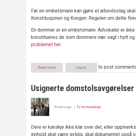
Før en embetsmann kan gjøre et arbeidsslag skal 
Konstitusjonen og Kongen. Regelen om dette finne
En dommer er en embetsmann. Advokater er ikke e
konstitueres de som dommere nær sagt i hytt og 
problemet her
.
to post comment
Read more
about
Log in
Dommerforsikring
Usignerte domstolsavgørelser 
18 years ago
By
hermanjberge
Dere er kanskje ikke klar over det, eller oppmer
innhold skal være gyldig, skal dokumentet også v