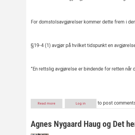
For domstolsavgjørelser kommer dette frem i de
§19-4 (1) avgjør på hvilket tidspunkt en avgjørelse
”En rettslig avgjørelse er bindende for retten når 
to post comment
Read more
about
Log in
Usignerte
domstolsavgørelser
-
Agnes Nygaard Haug og Det he
et
problem