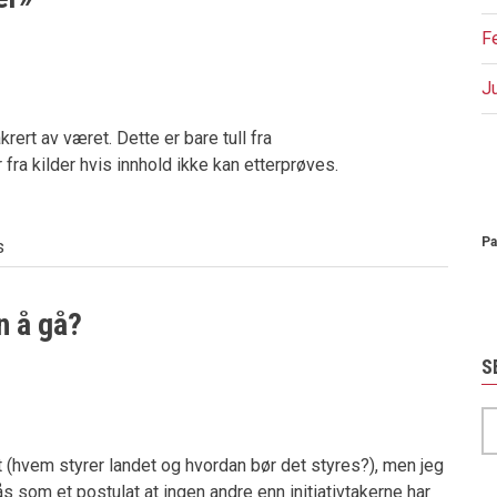
F
J
ert av været. Dette er bare tull fra
fra kilder hvis innhold ikke kan etterprøves.
P
Pa
s
n å gå?
S
S
et (hvem styrer landet og hvordan bør det styres?), men jeg
lås som et postulat at ingen andre enn initiativtakerne har