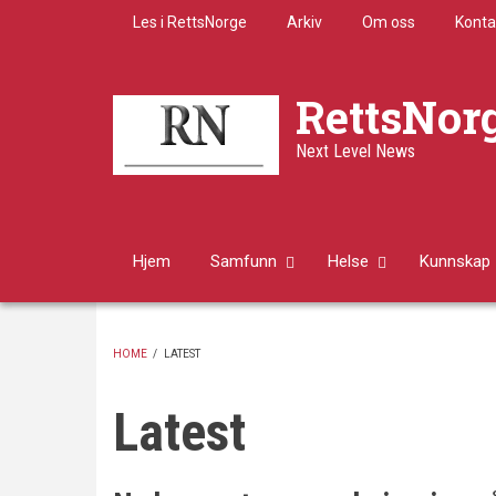
Skip
Les i RettsNorge
Arkiv
Om oss
Konta
to
main
content
RettsNor
Next Level News
Hjem
Samfunn
Helse
Kunnskap
HOME
/
LATEST
BREADCRUMB
Latest