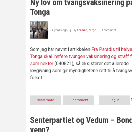
Ny lov om tvangsvaksinering p
Tonga
4 years ago
By
hermanjberge
1 comment
Som jeg har nevnt i artikkelen
Fra Paradis til helve
Tonga skal innføre tvungen vaksinering og straff 
som nekter
(040821), så eksisterer det allerede
lovgivning som gir myndighetene rett til å tvangs
folket.
Read more
about
1 comment
Log in
Ny
lov
om
Senterpartiet og Vedum – Bon
tvangsvaksinering
på
venn?
Tonga