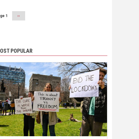
ge 1
Next
››
page
OST POPULAR