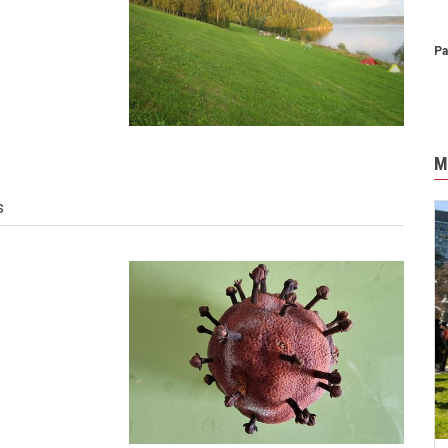
Pa
M
s