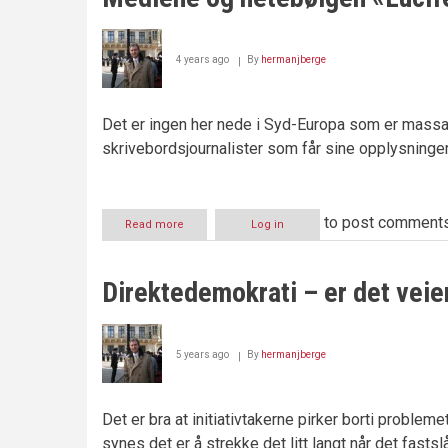
har
dukket
opp
4 years ago
By
hermanjberge
Det er ingen her nede i Syd-Europa som er massakr
skrivebordsjournalister som får sine opplysninger 
to post comment
Read more
about
Log in
Mediene
og
hetebølgen
Direktedemokrati – er det veie
«Lucifer»
5 years ago
By
hermanjberge
Det er bra at initiativtakerne pirker borti problem
synes det er å strekke det litt langt når det fasts