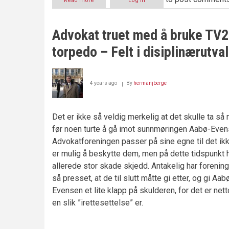
Read more
about
Log in
Å
FRAKTE
PASSASJERER
Advokat truet med å bruke TV
ER
FARLIGERE
torpedo – Felt i disiplinærutva
ENN
Å
UTVIKLE
OG
4 years ago
By
hermanjberge
SELGE
VAKSINER
Det er ikke så veldig merkelig at det skulle ta så
før noen turte å gå imot sunnmøringen Aabø-Even
Advokatforeningen passer på sine egne til det ik
er mulig å beskytte dem, men på dette tidspunkt 
allerede stor skade skjedd. Antakelig har forenin
så presset, at de til slutt måtte gi etter, og gi Aab
Evensen et lite klapp på skulderen, for det er net
en slik ”irettesettelse” er.