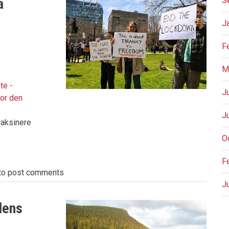
å
S
J
F
M
te -
J
for den
J
vaksinere
O
F
to post comments
J
dens
P