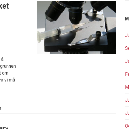
ket
M
J
S
 å
J
e grunnen
et om
F
va vi må
M
J
s
J
O
er»