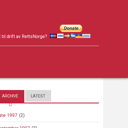
t til drift av RettsNorge?
facebook
twitter
google-
plus
ARCHIVE
LATEST
une 1997
(2)