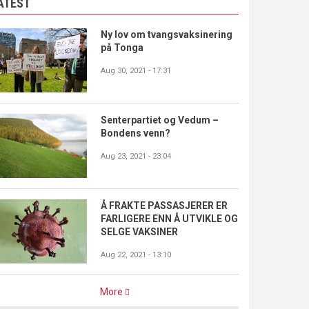
ATEST
Ny lov om tvangsvaksinering
på Tonga
Aug 30, 2021 - 17:31
Senterpartiet og Vedum –
Bondens venn?
Aug 23, 2021 - 23:04
Å FRAKTE PASSASJERER ER
FARLIGERE ENN Å UTVIKLE OG
SELGE VAKSINER
Aug 22, 2021 - 13:10
More