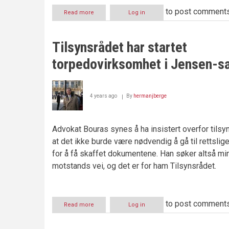
to post comment
Read more
about
Log in
Advokat
truet
med
Tilsynsrådet har startet
å
bruke
torpedovirksomhet i Jensen-s
TV2
som
torpedo
–
4 years ago
By
hermanjberge
Felt
i
disiplinærutvalget
Advokat Bouras synes å ha insistert overfor tilsy
at det ikke burde være nødvendig å gå til rettslige
for å få skaffet dokumentene. Han søker altså mi
motstands vei, og det er for ham Tilsynsrådet.
to post comment
Read more
about
Log in
Tilsynsrådet
har