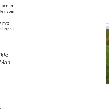
gene mer
ffer som
t nytt
olusjon i
ikle
 Man
s