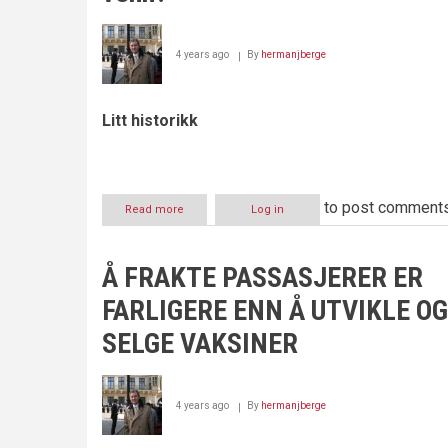
4 years ago
By
hermanjberge
Litt historikk
to post comment
Read more
about
Log in
Senterpartiet
og
Vedum
Å FRAKTE PASSASJERER ER
–
Bondens
FARLIGERE ENN Å UTVIKLE OG
venn?
SELGE VAKSINER
4 years ago
By
hermanjberge