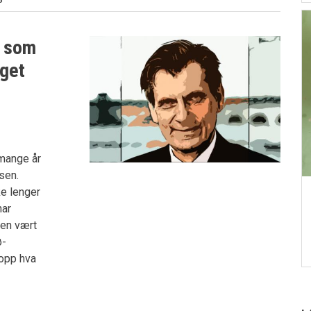
2 som
lget
 mange år
sen.
ke lenger
har
gen vært
ø-
topp hva