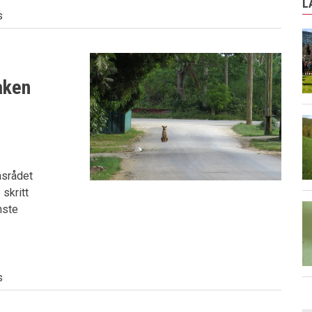
L
s
aken
nsrådet
 skritt
nste
s