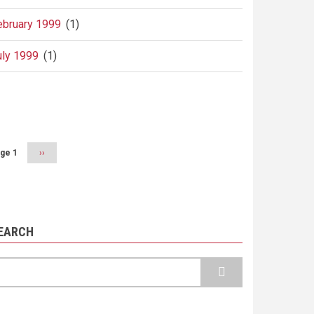
ebruary 1999
(1)
uly 1999
(1)
agination
ge 1
Next
››
page
EARCH
earch