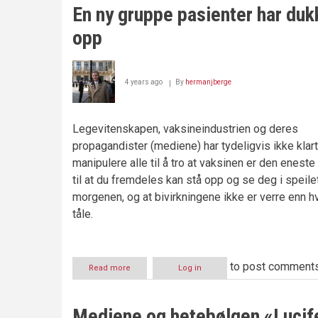
startet
En ny gruppe pasienter har duk
torpedovirksomhet
i
opp
Jensen-
saken
4 years ago
By
hermanjberge
Legevitenskapen, vaksineindustrien og deres
propagandister (mediene) har tydeligvis ikke klart
manipulere alle til å tro at vaksinen er den enest
til at du fremdeles kan stå opp og se deg i speil
morgenen, og at bivirkningene ikke er verre enn h
tåle.
to post comment
Read more
about
Log in
En
ny
gruppe
Mediene og hetebølgen «Lucif
pasienter