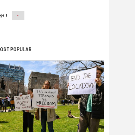
ge 1
Next
››
page
OST POPULAR