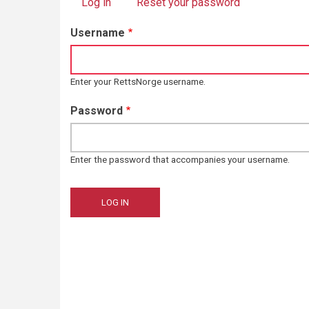
Log in
(active tab)
Reset your password
Primary
Username
tabs
Enter your RettsNorge username.
Password
Enter the password that accompanies your username.