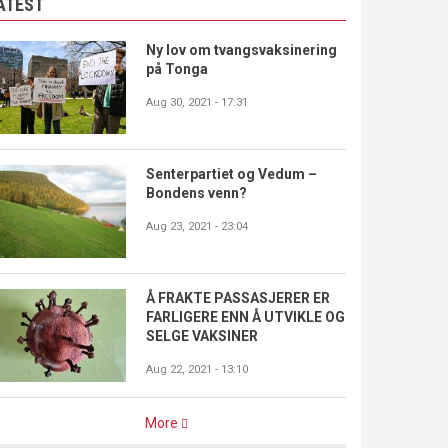
ATEST
Ny lov om tvangsvaksinering
på Tonga
Aug 30, 2021 - 17:31
Senterpartiet og Vedum –
Bondens venn?
Aug 23, 2021 - 23:04
Å FRAKTE PASSASJERER ER
FARLIGERE ENN Å UTVIKLE OG
SELGE VAKSINER
Aug 22, 2021 - 13:10
More