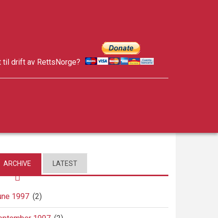
t til drift av RettsNorge?
facebook
twitter
google-
plus
ARCHIVE
LATEST
une 1997
(2)