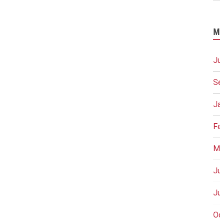
M
J
S
J
F
M
J
J
O