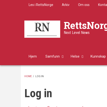
Skip
Les i RettsNorge
Arkiv
Om oss
Konta
to
main
content
RettsNor
Next Level News
Hjem
Samfunn
Helse
Kunnskap
HOME
/
LOG IN
BREADCRUMB
Log in