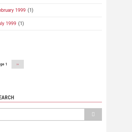
ebruary 1999
(1)
uly 1999
(1)
agination
ge 1
Next
››
page
EARCH
earch