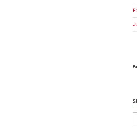
F
J
P
Pa
S
S