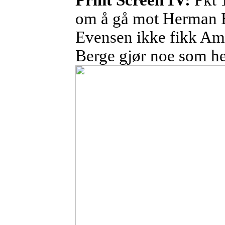
Print
Screen IV:
Pkt 
om å gå mot Herman B
Evensen ikke fikk Am
Berge gjør noe som he