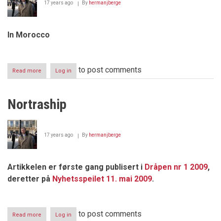
17 years ago
By
hermanjberge
norske
myndigheters
håndtering?
In
Morocco
to post comments
Read more
about
Log in
Khalid
Skah
-
Nortraship
the
Olympian
17 years ago
By
hermanjberge
Artikkelen er første gang publisert i
Dråpen nr 1 2009
,
deretter på
Nyhetsspeilet 11. mai 2009
.
to post comments
Read more
about
Log in