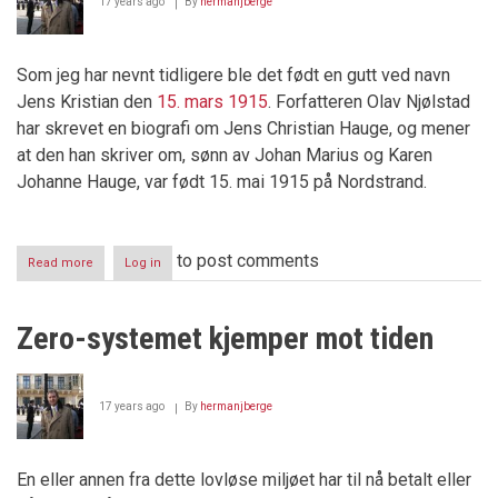
17 years ago
By
hermanjberge
Som jeg har nevnt tidligere ble det født en gutt ved navn
Jens Kristian den
15. mars 1915
. Forfatteren Olav Njølstad
har skrevet en biografi om Jens Christian Hauge, og mener
at den han skriver om, sønn av Johan Marius og Karen
Johanne Hauge, var født 15. mai 1915 på Nordstrand.
to post comments
Read more
about
Log in
Jens
Kristian
Hauge
Zero-systemet kjemper mot tiden
eller
Jens
Christian
Hauge
17 years ago
By
hermanjberge
eller?
En eller annen fra dette lovløse miljøet har til nå betalt eller