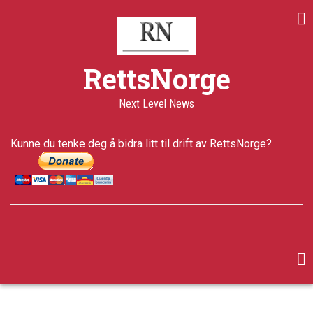
Skip
to
main
content
RettsNorge
Next Level News
Kunne du tenke deg å bidra litt til drift av RettsNorge?
facebook
twitter
google-
plus