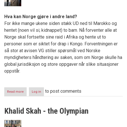
Hva kan Norge gjøre i andre land?
For ikke mange ukene siden stakk UD ned til Marokko og
hentet (noen vil si; kidnappet) to barn. Nå forventer alle at
Norge skal fortsette sine raid i Afrika og hente ut to
personer som er siktet for drap i Kongo. Forventningen er
så stor at avisen VG stiller spørsmål ved Norske
myndigheters håndtering av saken, som om Norge skulle ha
global jurisdiksjon og store oppgaver når slike situasjoner
oppstår.
to post comments
Read more
about
Log in
Kongo-
saken
-
Khalid Skah - the Olympian
Hva
er
galt
med