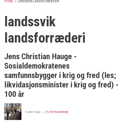
HOME
/
LANDSSVIK LANDSFORRÆDERI
BREADCRUMB
landssvik
landsforræderi
Jens Christian Hauge -
Sosialdemokratenes
samfunnsbygger i krig og fred (les;
likvidasjonsminister i krig og fred) -
100 år
5 years ago
By
hermanjberge