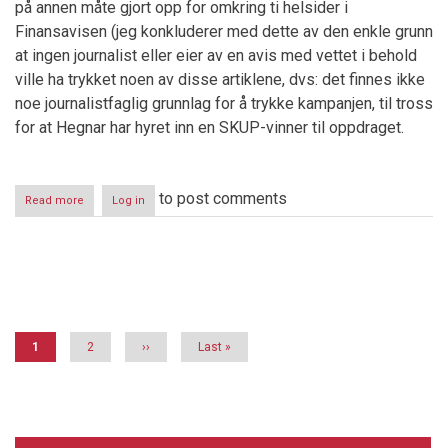
på annen måte gjort opp for omkring ti helsider i
Finansavisen (jeg konkluderer med dette av den enkle grunn
at ingen journalist eller eier av en avis med vettet i behold
ville ha trykket noen av disse artiklene, dvs: det finnes ikke
noe journalistfaglig grunnlag for å trykke kampanjen, til tross
for at Hegnar har hyret inn en SKUP-vinner til oppdraget.
to post comments
Read more
about
Log in
Zero-
systemet
kjemper
mot
Pagination
tiden
Current
1
Page
2
Next
››
Last
Last »
page
page
page