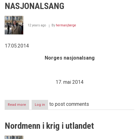
Sosialdemokratenes
NASJONALSANG
samfunnsbygger
i
krig
og
12 years ago
By
hermanjberge
fred
(les;
likvidasjonsminister
i
17.05.2014
krig
og
Norges nasjonalsang
fred)
-
100
år
17. mai 2014
to post comments
Read more
about
Log in
GRATULERER
MED
NY
Nordmenn i krig i utlandet
NASJONALSANG