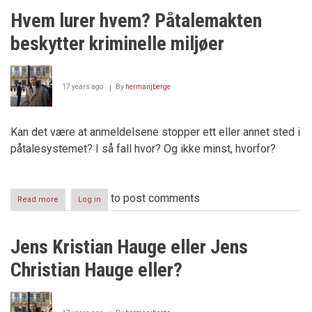
Jørn
Hvem lurer hvem? Påtalemakten
Holme
motarbeider
beskytter kriminelle miljøer
rettsvesenet
17 years ago
By
hermanjberge
Kan det være at anmeldelsene stopper ett eller annet sted i
påtalesystemet? I så fall hvor? Og ikke minst, hvorfor?
to post comments
Read more
about
Log in
Hvem
lurer
hvem?
Jens Kristian Hauge eller Jens
Påtalemakten
beskytter
Christian Hauge eller?
kriminelle
miljøer