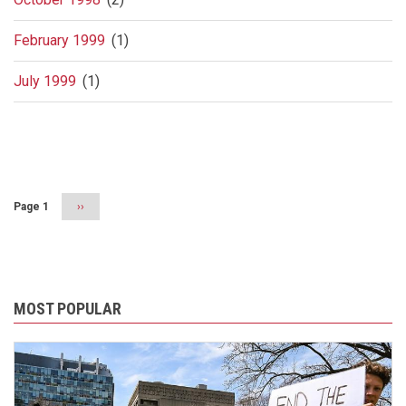
February 1999
(1)
July 1999
(1)
Pagination
Page 1
Next
››
page
MOST POPULAR