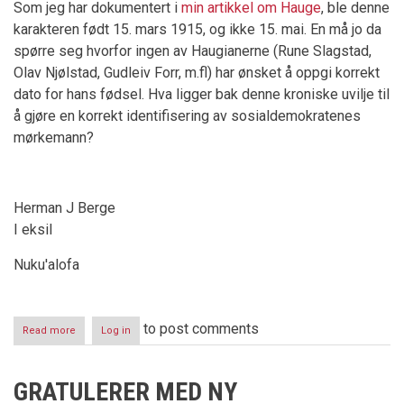
Som jeg har dokumentert i
min artikkel om Hauge
, ble denne
karakteren født 15. mars 1915, og ikke 15. mai. En må jo da
spørre seg hvorfor ingen av Haugianerne (Rune Slagstad,
Olav Njølstad, Gudleiv Forr, m.fl) har ønsket å oppgi korrekt
dato for hans fødsel. Hva ligger bak denne kroniske uvilje til
å gjøre en korrekt identifisering av sosialdemokratenes
mørkemann?
Herman J Berge
I eksil
Nuku'alofa
to post comments
Read more
about
Log in
Jens
Christian
Hauge
GRATULERER MED NY
-