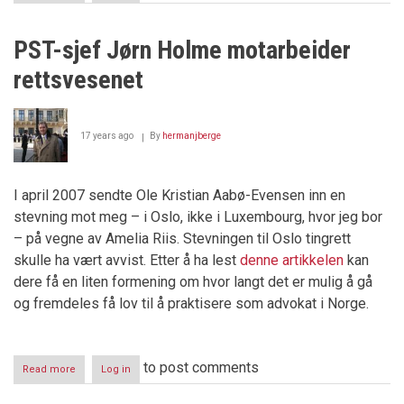
Nortraship
PST-sjef Jørn Holme motarbeider
rettsvesenet
17 years ago
By
hermanjberge
I april 2007 sendte Ole Kristian Aabø-Evensen inn en
stevning mot meg – i Oslo, ikke i Luxembourg, hvor jeg bor
– på vegne av Amelia Riis. Stevningen til Oslo tingrett
skulle ha vært avvist. Etter å ha lest
denne artikkelen
kan
dere få en liten formening om hvor langt det er mulig å gå
og fremdeles få lov til å praktisere som advokat i Norge.
to post comments
Read more
about
Log in
PST-
sjef