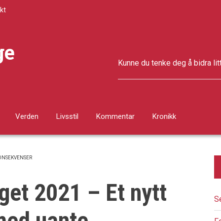
kt
ge
Kunne du tenke deg å bidra lit
Verden
Livsstil
Kommentar
Kronikk
KONSEKVENSER
get 2021 – Et nytt
S
 med uante