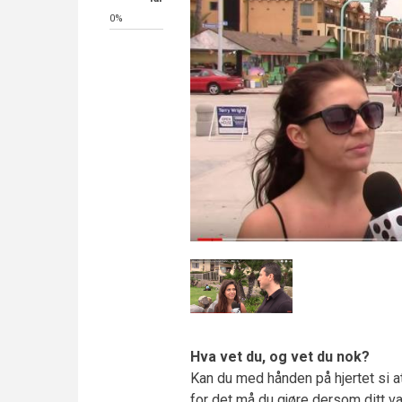
0%
Hva vet du, og vet du nok?
Kan du med hånden på hjertet si at
for det må du gjøre dersom ditt v