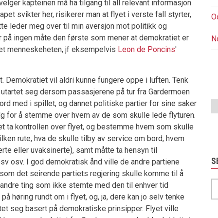
ger kapteinen må ha tilgang til all relevant informasjon
vikter her, risikerer man at flyet i verste fall styrter,
O
te leder meg over til min aversjon mot politikk og
r på ingen måte den første som mener at demokratiet er
N
et menneskeheten, jf eksempelvis
Leon de Poncins
'
P
t. Demokratiet vil aldri kunne fungere oppe i luften. Tenk
ha utartet seg dersom passasjerene på tur fra Gardermoen
et ord med i spillet, og dannet politiske partier for sine saker
valg for å stemme over hvem av de som skulle lede flyturen.
iet ta kontrollen over flyet, og bestemme hvem som skulle
hvilken rute, hva de skulle tilby av service om bord, hvem
te eller uvaksinerte), samt måtte ta hensyn til
S
osv osv. I god demokratisk ånd ville de andre partiene
rsom det seirende partiets regjering skulle komme til å
S
øre andre ting som ikke stemte med den til enhver tid
på høring rundt om i flyet, og, ja, dere kan jo selv tenke
rtet seg basert på demokratiske prinsipper. Flyet ville