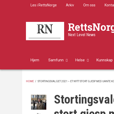
Skip
Les i RettsNorge
Arkiv
Om oss
Konta
to
main
content
RettsNor
Next Level News
Hjem
Samfunn
Helse
Kunnskap
HOME
/
STORTINGSVALGET 2021 – ET NYTT STORT GJESP MED UANTE 
BREADCRUMB
Stortingsval
stort gjesp