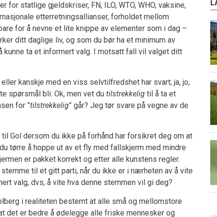
L
r for statlige gjeldskriser, FN, ILO, WTO, WHO, vaksine,
ernasjonale etterretningsallianser, forholdet mellom
bare for å nevne et lite knippe av elementer som i dag –
irker ditt daglige liv, og som du bør ha et minimum av
kunne ta et informert valg. I motsatt fall vil valget ditt
ller kanskje med en viss selvtilfredshet har svart; ja, jo,
ste spørsmål bli: Ok, men vet du
tilstrekkelig
til å ta et
nsen for ”
tilstrekkelig
” går? Jeg tør svare på vegne av de
til Gol dersom du ikke på forhånd har forsikret deg om at
vil du tørre å hoppe ut av et fly med fallskjerm med mindre
kjermen er pakket korrekt og etter alle kunstens regler.
temme til et gitt parti, når du ikke er i nærheten av å vite
ormert valg, dvs, å vite hva denne stemmen vil gi deg?
lberg i realiteten bestemt at alle små og mellomstore
 at det er bedre å ødelegge alle friske mennesker og