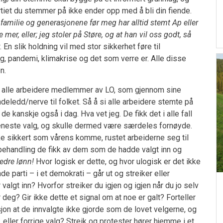
rtiet du stemmer på ikke ender opp med å bli din fiende.
familie og generasjonene før meg har alltid stemt Ap eller
 mer, eller; jeg stoler på Støre, og at han vil oss godt, så
. En slik holdning vil med stor sikkerhet føre til
rig, pandemi, klimakrise og det som verre er. Alle disse
n.
ar alle arbeidere medlemmer av LO, som gjennom sine
deledd/nerve til folket. Så å si alle arbeidere stemte på
de kanskje også i dag. Hva vet jeg. De fikk det i alle fall
 eneste valg, og skulle dermed være særdeles fornøyde.
ike sikkert som vårens komme, rustet arbeiderne seg til
behandling de fikk av dem som de hadde valgt inn og
edre lønn!
Hvor logisk er dette, og hvor ulogisk er det ikke
 parti – i et demokrati – går ut og streiker eller
lgt inn? Hvorfor streiker du igjen og igjen når du jo selv
 deg? Gir ikke dette et signal om at noe er galt? Forteller
jon at de innvalgte ikke gjorde som de lovet velgerne, og
r, eller forrige valg? Streik og protester hører hjemme i et