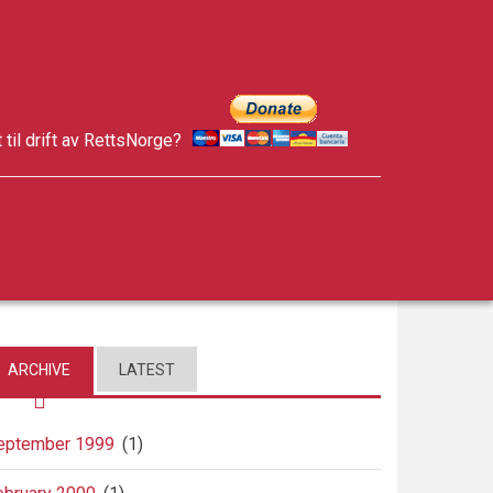
t til drift av RettsNorge?
facebook
twitter
google-
plus
ARCHIVE
LATEST
eptember 1999
(1)