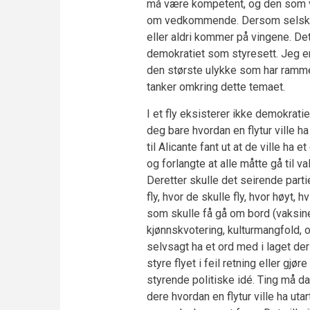
må være kompetent, og den som vel
om vedkommende. Dersom selskapet s
eller aldri kommer på vingene. Det
demokratiet som styresett. Jeg e
den største ulykke som har ramm
tanker omkring dette temaet.
I et fly eksisterer ikke demokratie
deg bare hvordan en flytur ville 
til Alicante fant ut at de ville ha 
og forlangte at alle måtte gå til 
Deretter skulle det seirende part
fly, hvor de skulle fly, hvor høyt, 
som skulle få gå om bord (vaksiner
kjønnskvotering, kulturmangfold, 
selvsagt ha et ord med i laget de
styre flyet i feil retning eller gj
styrende politiske idé. Ting må da 
dere hvordan en flytur ville ha uta