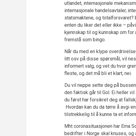
utlandet, internasjonale mekanisme
internasjonale handelsavtaler, int
statsmaktene, og totalforsvaret? 
enten du liker det eller ikke – påv
kjennskap til og kunnskap om for å 
fremstå som bingo.
Når du med en klype overdrivelse e
litt osv på disse spørsmål, vil ne
informert valg, og vet du hvor gre
fleste, og det må bli et klart, nei.
Du vil neppe sette deg på bussen 
den faktisk går til Gol. Ei heller 
du først har forsikret deg at falls
Hvordan kan du da tørre å avgi en s
tilstrekkelig til å kunne ta et inf
Mht coronasituasjonen har Erna So
bedrifter i Norge skal knuses, og