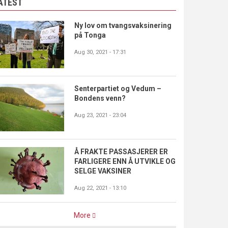
ATEST
Ny lov om tvangsvaksinering
på Tonga
Aug 30, 2021 - 17:31
Senterpartiet og Vedum –
Bondens venn?
Aug 23, 2021 - 23:04
Å FRAKTE PASSASJERER ER
FARLIGERE ENN Å UTVIKLE OG
SELGE VAKSINER
Aug 22, 2021 - 13:10
More