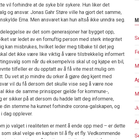
tte vil forhindre at de syke blir sykere. Hun liker det
alg og ansvar. Jonas Gahr Støre ville ha gjort det samme,
 unnskylde Erna. Men ansvaret kan hun altså ikke unndra seg.
M
eleggelse av det som generasjoner har bygget opp,
S
ket var ledet av en fornuftig person med sterk integritet
g kan misbrukes, hvilket leder meg tilbake til det jeg
F
kal det ikke være like viktig å være tilstrekkelig informert
rtingsvalg som når du eksempelvis skal ut og kjøpe en bil,
M
nevnte tilfeller er du opptatt av å få vite mest mulig om
itt. Du vet at jo mindre du orker å gjøre deg kjent med
A
nsvar vil du få dersom det skulle vise seg å være noe
al ikke de samme prinsipper gjelde for kommune-,
M
g er sikker på at dersom du hadde latt deg informere,
ville din stemme ha kunnet forhindre corona-galskapen, og
J
 i dag opplever.
A
om jo valget i realiteten er ment å ende opp med – er dette
som skal velge en kaptein til å fly et fly. Vedkommende
S