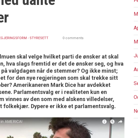
F
er
M
A
EGJERINGSFORM - STYRESETT
0 comments
M
J
llmuen skal velge hvilket parti de ønsker at skal
n, hva slags fremtid er det de ønsker seg, og hva
A
ør på valgdagen når de stemmer? Og ikke minst;
t for den nye regjeringen som skal trekke sitt
S
tober? Amerikaneren Mark Dice har avdekket
ene. Parlamentsvalg er i realiteten kun en
O
m vinnes av den som med alskens villedelser,
 folkekjær. Dypere er ikke et parlamentsvalg.
N
P