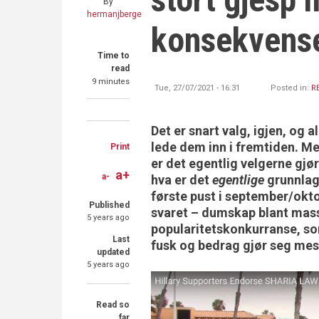
By
hermanjberge
konsekvens
Time to
read
9 minutes
Tue, 27/07/2021 - 16:31
Posted in:
R
Share
Share
Share
Det er snart valg, igjen, og a
on
on
through
lede dem inn i fremtiden. Me
Print
Facebook
Twitter
email
er det egentlig velgerne gj
a+
a-
hva er det
egentlige
grunnlage
første pust i september/ok
Published
svaret – dumskap blant mass
5 years ago
popularitetskonkurranse, so
Last
fusk og bedrag gjør seg mest
updated
5 years ago
Read so
far