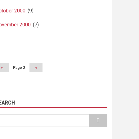
ctober 2000
(9)
ovember 2000
(7)
agination
Previous
‹‹
Page 2
Next
››
page
page
EARCH
earch