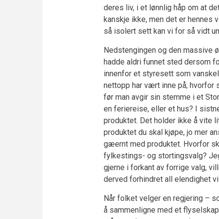
deres liv, i et lønnlig håp om at de
kanskje ikke, men det er hennes v
så isolert sett kan vi for så vidt
Nedstengingen og den massive ød
hadde aldri funnet sted dersom fol
innenfor et styresett som vanskeli
nettopp har vært inne på; hvorfor s
før man avgir sin stemme i et Sto
en feriereise, eller et hus? I sist
produktet. Det holder ikke å vite l
produktet du skal kjøpe, jo mer a
gæernt med produktet. Hvorfor sk
fylkestings- og stortingsvalg? Je
gjerne i forkant av forrige valg, 
derved forhindret all elendighet vi
Når folket velger en regjering – s
å sammenligne med et flyselskap 