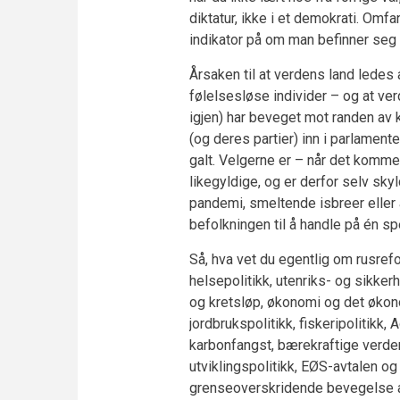
diktatur, ikke i et demokrati. Om
indikator på om man befinner seg i 
Årsaken til at verdens land lede
følelsesløse individer – og at ver
igjen) har beveget mot randen av
(og deres partier) inn i parlament
galt. Velgerne er – når det kommer 
likegyldige, og er derfor selv sky
pandemi, smeltende isbreer eller
befolkningen til å handle på én sp
Så, hva vet du egentlig om rusref
helsepolitikk, utenriks- og sikkerh
og kretsløp, økonomi og det økono
jordbrukspolitikk, fiskeripolitikk
karbonfangst, bærekraftige verden
utviklingspolitikk, EØS-avtalen o
grenseoverskridende bevegelse av