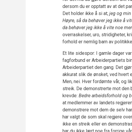
dersom du er opptatt av at det pa
Det holder ikke å si at;
jeg og min 
Høyre, så da behøver jeg ikke å vite
da behøver jeg ikke å vite noe mer
overraskelser, uro, stridigheter, k
forhold er nemlig barn av politikke
Et lite sidespor: I gamle dager v
fagforbund er Arbeiderpartiets bin
Arbeiderpartiet den gang. Det gjør 
akkurat slik de ønsket, ved hvert
Men, nei. Hver fordømte vår, og l
streik. De demonstrerte mot den 
krevde:
Bedre arbeidsforhold og b
at medlemmer av landets regjerende
demonstrere mot dem de selv har va
har valgt de som skal regjere over
ikke en streik eller en demonstras
har du ikke lært noe fra forrige vå