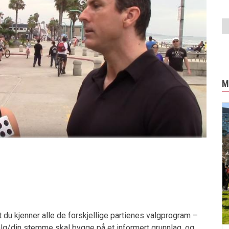
M
 du kjenner alle de forskjellige partienes valgprogram –
alg/din stemme skal bygge på et informert grunnlag, og