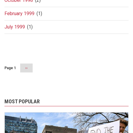
October 1998
(2)
February 1999
(1)
July 1999
(1)
Pagination
Page 1
Next
››
page
MOST POPULAR