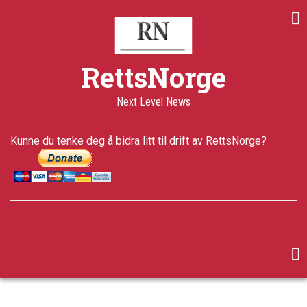
Skip
to
main
content
RettsNorge
Next Level News
Kunne du tenke deg å bidra litt til drift av RettsNorge?
facebook
twitter
google-
plus