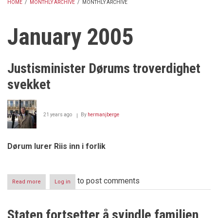
HOME
/
MONTHLY ARCHIVE
/
MONTHLY ARCHIVE
BREADCRUMB
January 2005
Justisminister Dørums troverdighet
svekket
21 years ago
By
hermanjberge
Dørum lurer Riis inn i forlik
to post comments
Read more
about
Log in
Justisminister
Dørums
troverdighet
Staten fortsetter å svindle familien
svekket