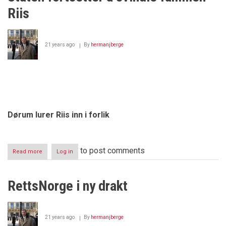
Riis
21 years ago
By
hermanjberge
Dørum lurer Riis inn i forlik
to post comments
Read more
about
Log in
Staten
fortsetter
å
RettsNorge i ny drakt
svindle
familien
Riis
21 years ago
By
hermanjberge