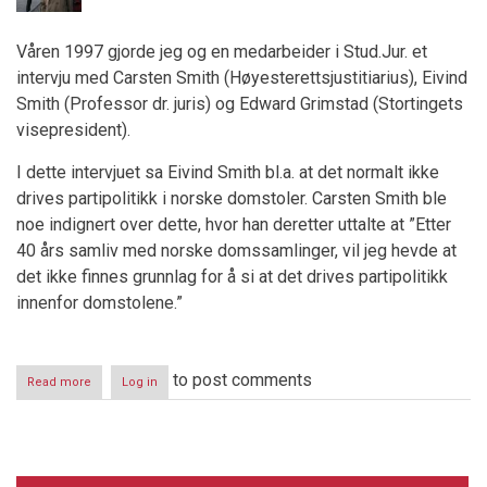
Våren 1997 gjorde jeg og en medarbeider i Stud.Jur. et
intervju med Carsten Smith (Høyesterettsjustitiarius), Eivind
Smith (Professor dr. juris) og Edward Grimstad (Stortingets
visepresident).
I dette intervjuet sa Eivind Smith bl.a. at det normalt ikke
drives partipolitikk i norske domstoler. Carsten Smith ble
noe indignert over dette, hvor han deretter uttalte at ”Etter
40 års samliv med norske domssamlinger, vil jeg hevde at
det ikke finnes grunnlag for å si at det drives partipolitikk
innenfor domstolene.”
to post comments
Read more
about
Log in
RettsNorge
i
ny
drakt