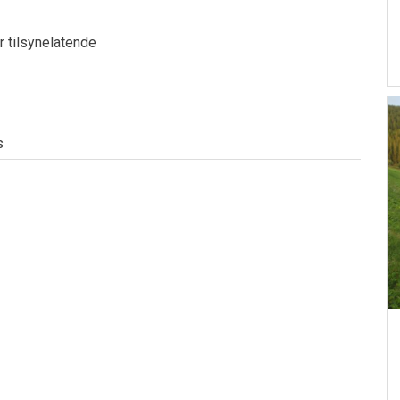
r tilsynelatende
s