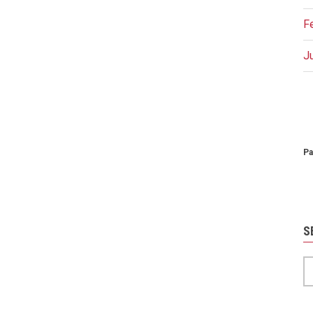
F
J
P
Pa
S
S