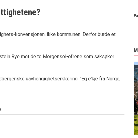
ttighetene?
Pa
ighets-konvensjonen, ikke kommunen. Derfor burde et
M
stein Rye mot de to Morgensol-ofrene som saksøker
rkebergenske uavhengighetserklæring: "Eg e'kje fra Norge,
s