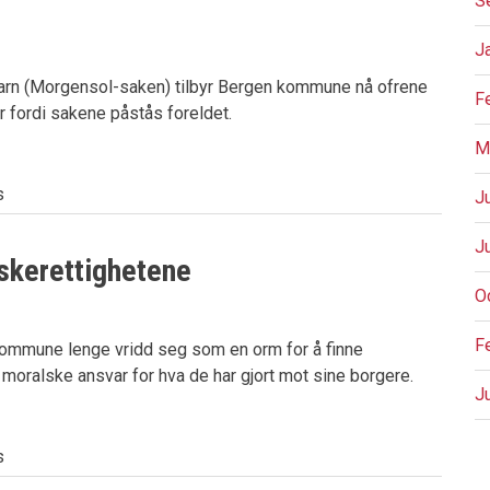
S
J
arn (Morgensol-saken) tilbyr Bergen kommune nå ofrene
F
r fordi sakene påstås foreldet.
M
s
J
J
skerettighetene
O
F
ommune lenge vridd seg som en orm for å finne
 moralske ansvar for hva de har gjort mot sine borgere.
J
s
P