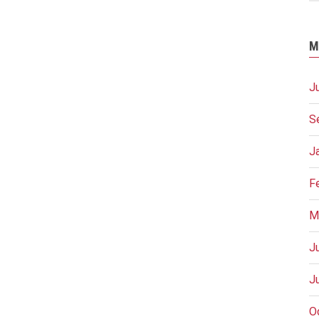
M
J
S
J
F
M
J
J
O