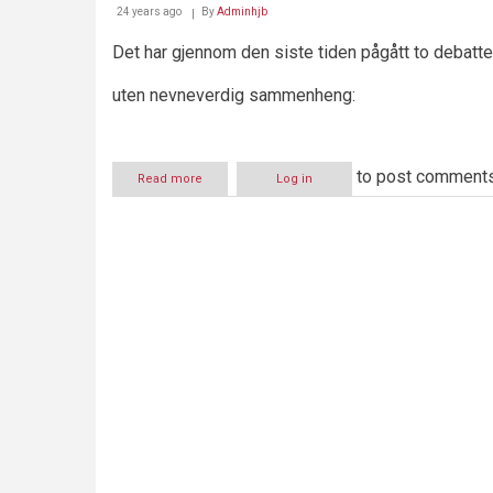
24 years ago
By
Adminhjb
Det har gjennom den siste tiden pågått to debatte
uten nevneverdig sammenheng:
to post comment
Read more
about
Log in
Juryordningen
under
angrep