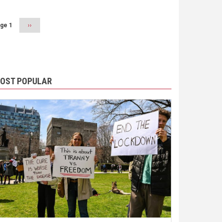
ge 1
Next
››
page
OST POPULAR