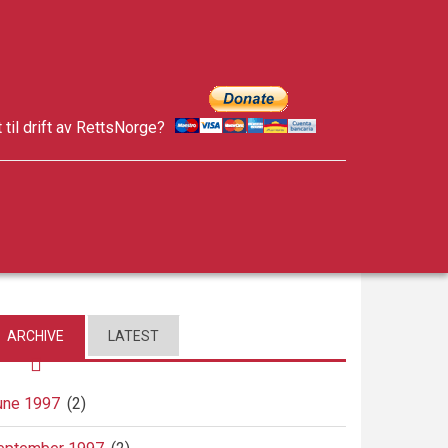
t til drift av RettsNorge?
facebook
twitter
google-
plus
ARCHIVE
LATEST
une 1997
(2)