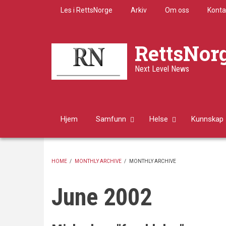
Skip
Les i RettsNorge
Arkiv
Om oss
Konta
to
main
content
RettsNor
Next Level News
Hjem
Samfunn
Helse
Kunnskap
HOME
/
MONTHLY ARCHIVE
/
MONTHLY ARCHIVE
BREADCRUMB
June 2002