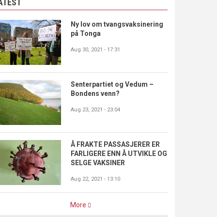
ATEST
Ny lov om tvangsvaksinering
på Tonga
Aug 30, 2021 - 17:31
Senterpartiet og Vedum –
Bondens venn?
Aug 23, 2021 - 23:04
Å FRAKTE PASSASJERER ER
FARLIGERE ENN Å UTVIKLE OG
SELGE VAKSINER
Aug 22, 2021 - 13:10
More