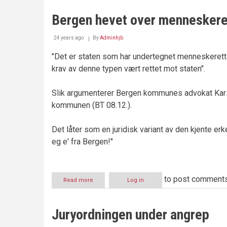
barne"vern"
og
Bergen hevet over menneskere
menneskerettighetene
24 years ago
By
Adminhjb
"Det er staten som har undertegnet menneskerett
krav av denne typen vært rettet mot staten".
Slik argumenterer Bergen kommunes advokat Kar
kommunen (BT 08.12.).
Det låter som en juridisk variant av den kjente e
eg e' fra Bergen!"
to post comment
Read more
about
Log in
Bergen
hevet
over
Juryordningen under angrep
menneskerettighetene?