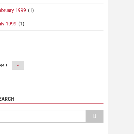
ebruary 1999
(1)
uly 1999
(1)
agination
ge 1
Next
››
page
EARCH
earch