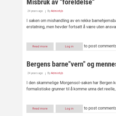
Misbruk av "foreldelse"
24 years ago
By
Adminhjb
I saken om mishandling av en rekke barnehjemsb
erstatning, men hevder fortsatt å være uten ansva
to post comment
Read more
about
Log in
Misbruk
av
"foreldelse"
Bergens barne"vern" og menne
24 years ago
By
Adminhjb
I den skammelige Morgensol-saken har Bergen k
formalistiske grunner til å komme unna det reelle,
to post comment
Read more
about
Log in
Bergens