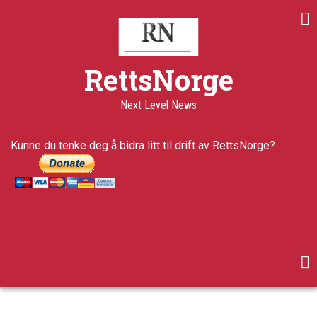
Skip
to
main
content
RettsNorge
Next Level News
Kunne du tenke deg å bidra litt til drift av RettsNorge?
facebook
twitter
google-
plus