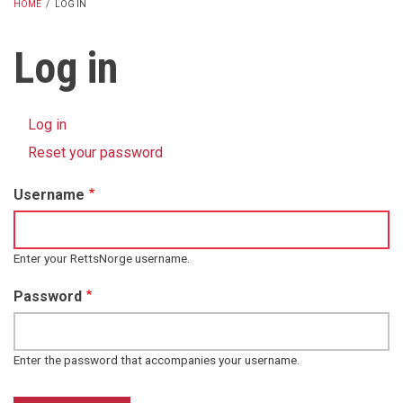
HOME
/
LOG IN
BREADCRUMB
Log in
Log in
(active
Primary
tab)
Reset your password
tabs
Username
Enter your RettsNorge username.
Password
Enter the password that accompanies your username.