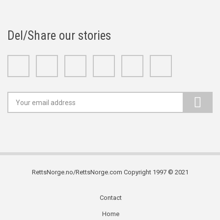
Del/Share our stories
Facebook
Twitter
Google+
Linkedin
Youtube
Instagram
RettsNorge.no/RettsNorge.com Copyright 1997 © 2021
Contact
Subfooter
Home