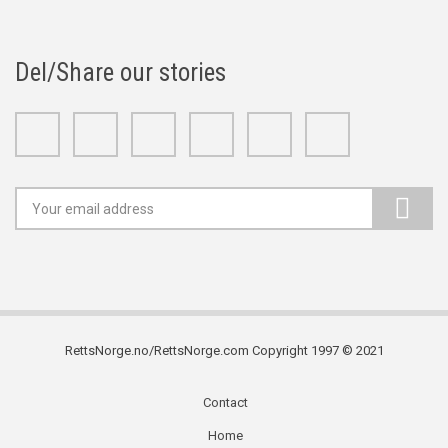
Del/Share our stories
Facebook
Twitter
Google+
Linkedin
Youtube
Instagram
RettsNorge.no/RettsNorge.com Copyright 1997 © 2021
Contact
Subfooter
Home