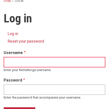
HOME
/
LOG IN
BREADCRUMB
Log in
Log in
(active
Primary
tab)
Reset your password
tabs
Username
Enter your RettsNorge username.
Password
Enter the password that accompanies your username.