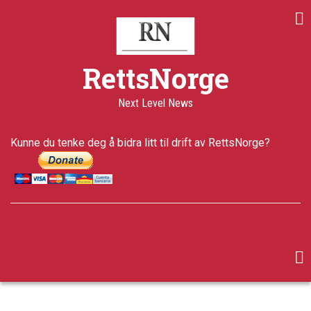
Skip
to
main
content
RettsNorge
Next Level News
Kunne du tenke deg å bidra litt til drift av RettsNorge?
facebook
twitter
google-
plus