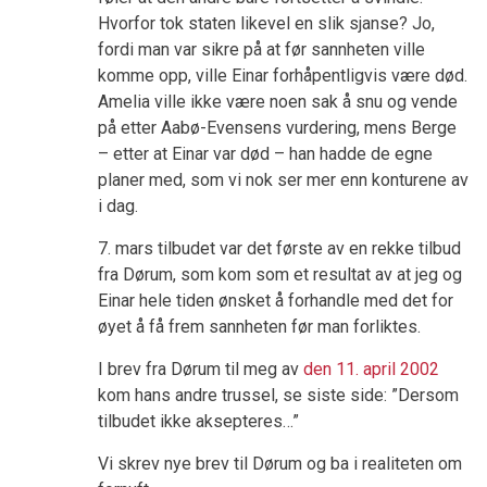
Hvorfor tok staten likevel en slik sjanse? Jo,
fordi man var sikre på at før sannheten ville
komme opp, ville Einar forhåpentligvis være død.
Amelia ville ikke være noen sak å snu og vende
på etter Aabø-Evensens vurdering, mens Berge
– etter at Einar var død – han hadde de egne
planer med, som vi nok ser mer enn konturene av
i dag.
7. mars tilbudet var det første av en rekke tilbud
fra Dørum, som kom som et resultat av at jeg og
Einar hele tiden ønsket å forhandle med det for
øyet å få frem sannheten før man forliktes.
I brev fra Dørum til meg av
den 11. april 2002
kom hans andre trussel, se siste side: ”Dersom
tilbudet ikke aksepteres…”
Vi skrev nye brev til Dørum og ba i realiteten om