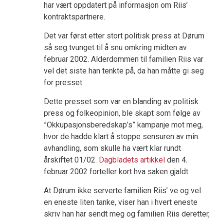
har vært oppdatert på informasjon om Riis’
kontraktspartnere.
Det var først etter stort politisk press at Dørum
så seg tvunget til å snu omkring midten av
februar 2002. Alderdommen til familien Riis var
vel det siste han tenkte på, da han måtte gi seg
for presset.
Dette presset som var en blanding av politisk
press og folkeopinion, ble skapt som følge av
”Okkupasjonsberedskap’s” kampanje mot meg,
hvor de hadde klart å stoppe sensuren av min
avhandling, som skulle ha vært klar rundt
årskiftet 01/02.
Dagbladets artikkel
den 4.
februar 2002 forteller kort hva saken gjaldt.
At Dørum ikke serverte familien Riis’ ve og vel
en eneste liten tanke, viser han i hvert eneste
skriv han har sendt meg og familien Riis deretter,