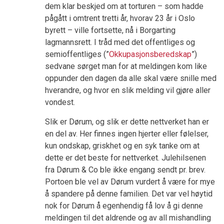
dem klar beskjed om at torturen – som hadde
pågått i omtrent tretti år, hvorav 23 år i Oslo
byrett – ville fortsette, nå i Borgarting
lagmannsrett. I tråd med det offentliges og
semioffentliges (”
Okkupasjonsberedskap
”)
sedvane sørget man for at meldingen kom like
oppunder den dagen da alle skal være snille med
hverandre, og hvor en slik melding vil gjøre aller
vondest.
Slik er Dørum, og slik er dette nettverket han er
en del av. Her finnes ingen hjerter eller følelser,
kun ondskap, griskhet og en syk tanke om at
dette er det beste for nettverket. Julehilsenen
fra Dørum & Co ble ikke engang sendt pr. brev.
Portoen ble vel av Dørum vurdert å være for mye
å spandere på denne familien. Det var vel høytid
nok for Dørum å egenhendig få lov å gi denne
meldingen til det aldrende og av all mishandling