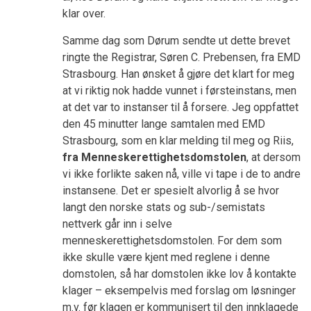
klar over.
Samme dag som Dørum sendte ut dette brevet
ringte the Registrar, Søren C. Prebensen, fra EMD
Strasbourg. Han ønsket å gjøre det klart for meg
at vi riktig nok hadde vunnet i førsteinstans, men
at det var to instanser til å forsere. Jeg oppfattet
den 45 minutter lange samtalen med EMD
Strasbourg, som en klar melding til meg og Riis,
fra Menneskerettighetsdomstolen
, at dersom
vi ikke forlikte saken nå, ville vi tape i de to andre
instansene. Det er spesielt alvorlig å se hvor
langt den norske stats og sub-/semistats
nettverk går inn i selve
menneskerettighetsdomstolen. For dem som
ikke skulle være kjent med reglene i denne
domstolen, så har domstolen ikke lov å kontakte
klager – eksempelvis med forslag om løsninger
m.v. før klagen er kommunisert til den innklagede