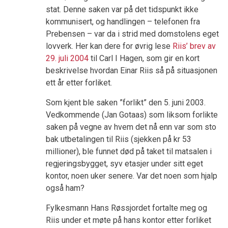
stat. Denne saken var på det tidspunkt ikke
kommunisert, og handlingen – telefonen fra
Prebensen – var da i strid med domstolens eget
lovverk. Her kan dere for øvrig lese
Riis’ brev av
29. juli 2004
til Carl I Hagen, som gir en kort
beskrivelse hvordan Einar Riis så på situasjonen
ett år etter forliket.
Som kjent ble saken ”forlikt” den 5. juni 2003.
Vedkommende (Jan Gotaas) som liksom forlikte
saken på vegne av hvem det nå enn var som sto
bak utbetalingen til Riis (sjekken på kr 53
millioner), ble funnet død på taket til matsalen i
regjeringsbygget, syv etasjer under sitt eget
kontor, noen uker senere. Var det noen som hjalp
også ham?
Fylkesmann Hans Røssjordet fortalte meg og
Riis under et møte på hans kontor etter forliket