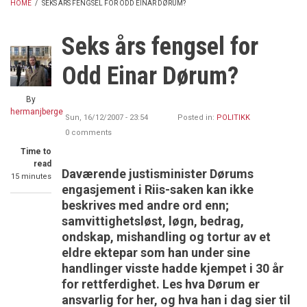
HOME
/
SEKS ÅRS FENGSEL FOR ODD EINAR DØRUM?
BREADCRUMB
Seks års fengsel for
Odd Einar Dørum?
By
hermanjberge
Sun, 16/12/2007 - 23:54
Posted in:
POLITIKK
0 comments
Time to
read
Daværende justisminister Dørums
15 minutes
engasjement i Riis-saken kan ikke
beskrives med andre ord enn;
samvittighetsløst, løgn, bedrag,
ondskap, mishandling og tortur av et
eldre ektepar som han under sine
handlinger visste hadde kjempet i 30 år
for rettferdighet. Les hva Dørum er
ansvarlig for her, og hva han i dag sier til