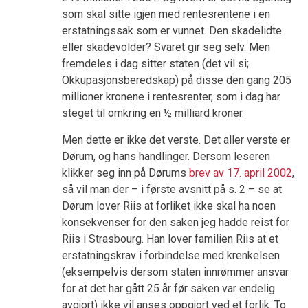
som skal sitte igjen med rentesrentene i en
erstatningssak som er vunnet. Den skadelidte
eller skadevolder? Svaret gir seg selv. Men
fremdeles i dag sitter staten (det vil si;
Okkupasjonsberedskap) på disse den gang 205
millioner kronene i rentesrenter, som i dag har
steget til omkring en ½ milliard kroner.
Men dette er ikke det verste. Det aller verste er
Dørum, og hans handlinger. Dersom leseren
klikker seg inn på Dørums
brev av 17. april 2002
,
så vil man der – i første avsnitt på s. 2 – se at
Dørum lover Riis at forliket ikke skal ha noen
konsekvenser for den saken jeg hadde reist for
Riis i Strasbourg. Han lover familien Riis at et
erstatningskrav i forbindelse med krenkelsen
(eksempelvis dersom staten innrømmer ansvar
for at det har gått 25 år før saken var endelig
avgjort) ikke vil anses oppgjort ved et forlik. To