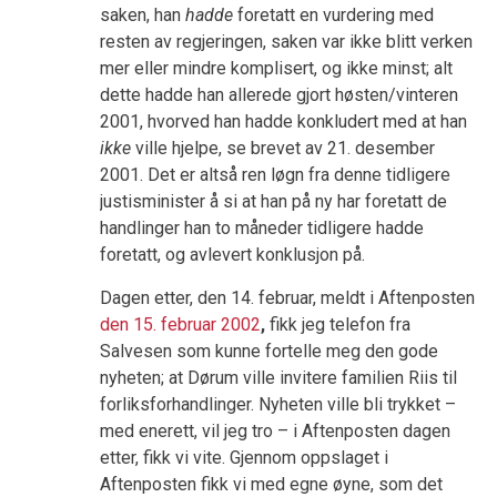
saken, han
hadde
foretatt en vurdering med
resten av regjeringen, saken var ikke blitt verken
mer eller mindre komplisert, og ikke minst; alt
dette hadde han allerede gjort høsten/vinteren
2001, hvorved han hadde konkludert med at han
ikke
ville hjelpe, se brevet av 21. desember
2001. Det er altså ren løgn fra denne tidligere
justisminister å si at han på ny har foretatt de
handlinger han to måneder tidligere hadde
foretatt, og avlevert konklusjon på.
Dagen etter, den 14. februar, meldt i Aftenposten
den 15. februar 2002
,
fikk jeg telefon fra
Salvesen som kunne fortelle meg den gode
nyheten; at Dørum ville invitere familien Riis til
forliksforhandlinger. Nyheten ville bli trykket –
med enerett, vil jeg tro – i Aftenposten dagen
etter, fikk vi vite. Gjennom oppslaget i
Aftenposten fikk vi med egne øyne, som det