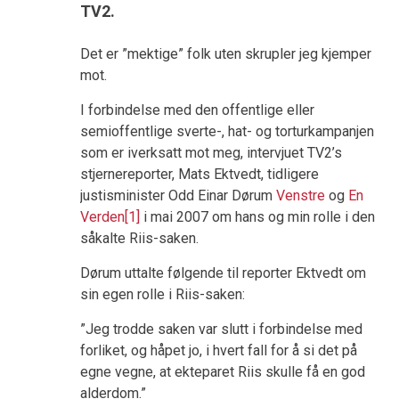
TV2.
Det er ”mektige” folk uten skrupler jeg kjemper
mot.
I forbindelse med den offentlige eller
semioffentlige sverte-, hat- og torturkampanjen
som er iverksatt mot meg, intervjuet TV2’s
stjernereporter, Mats Ektvedt, tidligere
justisminister Odd Einar Dørum
Venstre
og
En
Verden
[1]
i mai 2007 om hans og min rolle i den
såkalte Riis-saken.
Dørum uttalte følgende til reporter Ektvedt om
sin egen rolle i Riis-saken:
”Jeg trodde saken var slutt i forbindelse med
forliket, og håpet jo, i hvert fall for
å
si det på
egne vegne, at ekteparet Riis skulle få en god
alderdom.”