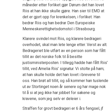
måneder etter forliket gjør Dørum det han lovet
Riis at han ikke skulle gjøre. Han sier til EMD at
det er gjort opp for krenkelsen, i forliket. Han
bedrar Riis og han bedrar Den Europeiske
Menneskerettighetsdomstol i Strasbourg.
Klarere svindel mot Riis, og klarere bedrageri
overhodet, skal man lete lenge etter. Verst av alt.
Bedrageriet ble utført av en person som har fått
tillit av det norske folk til å besitte
justisministerposten. I tillegg hadde han fått Riis’
tillit, ved Amelia Riis’ signatur. Vi stolte på ham;
at han skulle holde det han lovet i brevene til
oss. Han brøt all tillit, og så kommer han tuslende
ut av Stortinget noen år senere og har mage nok
til å si at jeg ikke har jobbet for sakene og
kravene, som jeg selv er deleier i.
Straffen for grovt bedrageri er 6 års fengsel, jf