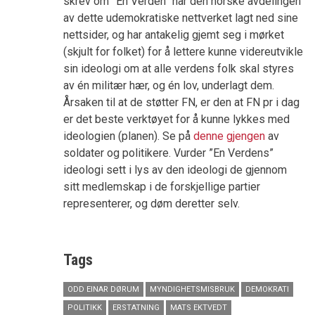
skrev om ”En Verden” har den norske avdelingen
av dette udemokratiske nettverket lagt ned sine
nettsider, og har antakelig gjemt seg i mørket
(skjult for folket) for å lettere kunne videreutvikle
sin ideologi om at alle verdens folk skal styres
av én militær hær, og én lov, underlagt dem.
Årsaken til at de støtter FN, er den at FN pr i dag
er det beste verktøyet for å kunne lykkes med
ideologien (planen). Se på
denne gjengen
av
soldater og politikere. Vurder ”En Verdens”
ideologi sett i lys av den ideologi de gjennom
sitt medlemskap i de forskjellige partier
representerer, og døm deretter selv.
Tags
ODD EINAR DØRUM
MYNDIGHETSMISBRUK
DEMOKRATI
POLITIKK
ERSTATNING
MATS EKTVEDT