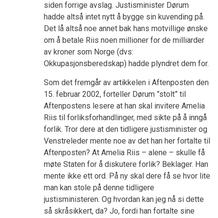
siden forrige avslag. Justisminister Dørum
hadde altså intet nytt å bygge sin kuvending på.
Det lå altså noe annet bak hans motvillige ønske
om å betale Riis noen millioner for de milliarder
av kroner som Norge (dvs:
Okkupasjonsberedskap) hadde plyndret dem for.
Som det fremgår av artikkelen i Aftenposten den
15. februar 2002, forteller Dørum ”stolt” til
Aftenpostens lesere at han skal invitere Amelia
Riis til forliksforhandlinger, med sikte på å inngå
forlik. Tror dere at den tidligere justisminister og
Venstreleder mente noe av det han her fortalte til
Aftenposten? At Amelia Riis – alene – skulle få
møte Staten for å diskutere forlik? Beklager. Han
mente ikke ett ord. På ny skal dere få se hvor lite
man kan stole på denne tidligere
justisministeren. Og hvordan kan jeg nå si dette
så skråsikkert, da? Jo, fordi han fortalte sine