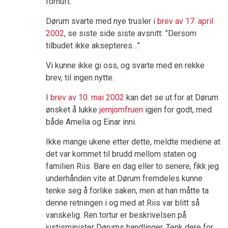
fornuft.
Dørum svarte med nye trusler i
brev av 17. april
2002
, se siste side siste avsnitt: ”Dersom
tilbudet ikke aksepteres…”
Vi kunne ikke gi oss, og svarte med en rekke
brev, til ingen nytte.
I
brev av 10. mai 2002
kan det se ut for at Dørum
ønsket å lukke
jernjomfruen
igjen for godt, med
både Amelia og Einar inni.
Ikke mange ukene etter dette, meldte mediene at
det var kommet til brudd mellom staten og
familien Riis. Bare en dag eller to senere, fikk jeg
underhånden vite at Dørum fremdeles kunne
tenke seg å forlike saken, men at han måtte ta
denne retningen i og med at Riis var blitt så
vanskelig. Ren tortur er beskrivelsen på
justisminister Dørums handlinger. Tenk dere for