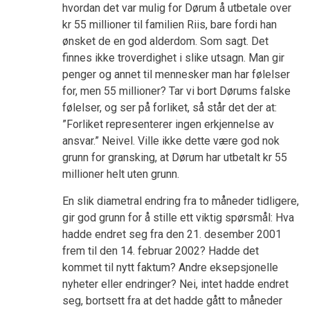
hvordan det var mulig for Dørum å utbetale over
kr 55 millioner til familien Riis, bare fordi han
ønsket de en god alderdom. Som sagt. Det
finnes ikke troverdighet i slike utsagn. Man gir
penger og annet til mennesker man har følelser
for, men 55 millioner? Tar vi bort Dørums falske
følelser, og ser på forliket, så står det der at:
”Forliket representerer ingen erkjennelse av
ansvar.” Neivel. Ville ikke dette være god nok
grunn for gransking, at Dørum har utbetalt kr 55
millioner helt uten grunn.
En slik diametral endring fra to måneder tidligere,
gir god grunn for å stille ett viktig spørsmål: Hva
hadde endret seg fra den 21. desember 2001
frem til den 14. februar 2002? Hadde det
kommet til nytt faktum? Andre eksepsjonelle
nyheter eller endringer? Nei, intet hadde endret
seg, bortsett fra at det hadde gått to måneder