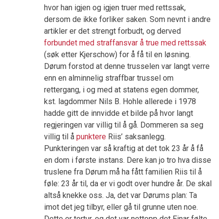
hvor han igjen og igjen truer med rettssak,
dersom de ikke forliker saken. Som nevnt i andre
artikler er det strengt forbudt, og derved
forbundet med straffansvar å true med rettssak
(søk etter Kjerschow) for å få til en løsning.
Dørum forstod at denne trusselen var langt verre
enn en alminnelig straffbar trussel om
rettergang, i og med at statens egen dommer,
kst. lagdommer Nils B. Hohle allerede i 1978
hadde gitt de innvidde et bilde på hvor langt
regjeringen var villig til å gå. Dommeren sa seg
villig til å
punktere
Riis’ saksanlegg.
Punkteringen var så kraftig at det tok 23 år å få
en dom i første instans. Dere kan jo tro hva disse
truslene fra Dørum må ha fått familien Riis til å
føle: 23 år til, da er vi godt over hundre år. De skal
altså knekke oss. Ja, det var Dørums plan: Ta
imot det jeg tilbyr, eller gå til grunne uten noe.
Dette er tortur, og det var nettopp det Einar følte.