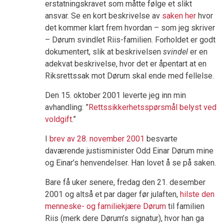
erstatningskravet som måtte følge et slikt
ansvar. Se en kort beskrivelse av
saken her
hvor
det kommer klart frem hvordan – som jeg skriver
– Dørum svindlet Riis-familien. Forholdet er godt
dokumentert, slik at beskrivelsen
svindel
er en
adekvat beskrivelse, hvor det er åpentart at en
Riksrettssak mot Dørum skal ende med fellelse.
Den 15. oktober 2001 leverte jeg inn min
avhandling: ”
Rettssikkerhetsspørsmål belyst ved
voldgift
.”
I
brev av 28. november 2001
besvarte
daværende justisminister Odd Einar Dørum mine
og Einar’s henvendelser. Han lovet å se på saken.
Bare få uker senere, fredag den 21. desember
2001 og altså et par dager før julaften,
hilste den
menneske- og familiekjære Dørum
til familien
Riis (merk dere Dørum’s signatur), hvor han ga