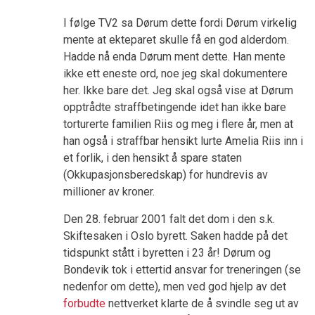
I følge TV2 sa Dørum dette fordi Dørum virkelig
mente at ekteparet skulle få en god alderdom.
Hadde nå enda Dørum ment dette. Han mente
ikke ett eneste ord, noe jeg skal dokumentere
her. Ikke bare det. Jeg skal også vise at Dørum
opptrådte straffbetingende idet han ikke bare
torturerte familien Riis og meg i flere år, men at
han også i straffbar hensikt lurte Amelia Riis inn i
et forlik, i den hensikt å spare staten
(Okkupasjonsberedskap) for hundrevis av
millioner av kroner.
Den 28. februar 2001 falt det dom i den s.k.
Skiftesaken i Oslo byrett. Saken hadde på det
tidspunkt stått i byretten i 23 år! Dørum og
Bondevik tok i ettertid ansvar for treneringen (se
nedenfor om dette), men ved god hjelp av det
forbudte
nettverket klarte de å svindle seg ut av