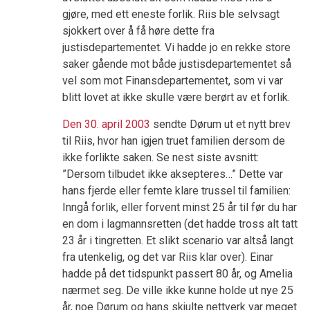
gjøre, med ett eneste forlik. Riis ble selvsagt
sjokkert over å få høre dette fra
justisdepartementet. Vi hadde jo en rekke store
saker gående mot både justisdepartementet så
vel som mot Finansdepartementet, som vi var
blitt lovet at ikke skulle være berørt av et forlik.
Den 30. april 2003
sendte Dørum ut et nytt brev
til Riis, hvor han igjen truet familien dersom de
ikke forlikte saken. Se nest siste avsnitt:
”Dersom tilbudet ikke aksepteres…” Dette var
hans fjerde eller femte klare trussel til familien:
Inngå forlik, eller forvent minst 25 år til før du har
en dom i lagmannsretten (det hadde tross alt tatt
23 år i tingretten. Et slikt scenario var altså langt
fra utenkelig, og det var Riis klar over). Einar
hadde på det tidspunkt passert 80 år, og Amelia
nærmet seg. De ville ikke kunne holde ut nye 25
år, noe Dørum og hans skjulte nettverk var meget