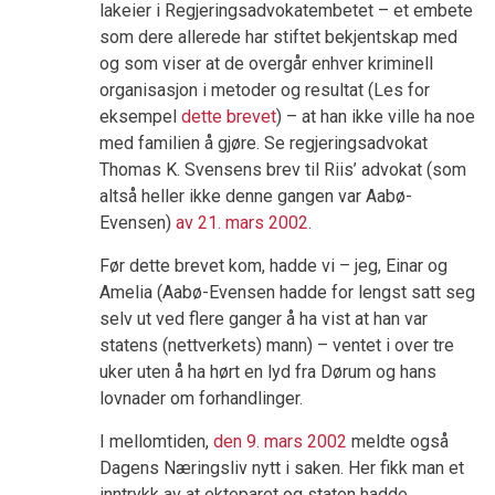
lakeier i Regjeringsadvokatembetet – et embete
som dere allerede har stiftet bekjentskap med
og som viser at de overgår enhver kriminell
organisasjon i metoder og resultat (Les for
eksempel
dette brevet
) – at han ikke ville ha noe
med familien å gjøre. Se regjeringsadvokat
Thomas K. Svensens brev til Riis’ advokat (som
altså heller ikke denne gangen var Aabø-
Evensen)
av 21. mars 2002
.
Før dette brevet kom, hadde vi – jeg, Einar og
Amelia (Aabø-Evensen hadde for lengst satt seg
selv ut ved flere ganger å ha vist at han var
statens (nettverkets) mann) – ventet i over tre
uker uten å ha hørt en lyd fra Dørum og hans
lovnader om forhandlinger.
I mellomtiden,
den 9. mars 2002
meldte også
Dagens Næringsliv nytt i saken. Her fikk man et
inntrykk av at ekteparet og staten hadde