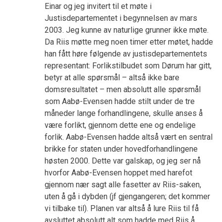
Einar og jeg invitert til et møte i
Justisdepartementet i begynnelsen av mars
2003. Jeg kunne av naturlige grunner ikke møte.
Da Riis møtte meg noen timer etter møtet, hadde
han fått høre følgende av justisdepartementets
representant: Forlikstilbudet som Dørum har gitt,
betyr at alle spørsmål – altså ikke bare
domsresultatet – men absolutt alle spørsmål
som Aabø-Evensen hadde stilt under de tre
måneder lange forhandlingene, skulle anses å
være forlikt, gjennom dette ene og endelige
forlik. Aabø-Evensen hadde altså vært en sentral
brikke for staten under hovedforhandlingene
høsten 2000. Dette var galskap, og jeg ser nå
hvorfor Aabø-Evensen hoppet med harefot
gjennom nær sagt alle fasetter av Riis-saken,
uten å gå i dybden (jf gjengangeren; det kommer
vi tilbake til). Planen var altså å lure Riis til få
avsluttet absolutt alt som hadde med Riis å