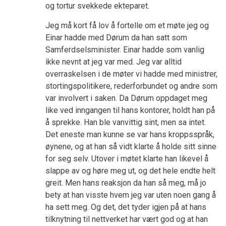
og tortur svekkede ekteparet.
Jeg må kort få lov å fortelle om et møte jeg og
Einar hadde med Dørum da han satt som
Samferdselsminister. Einar hadde som vanlig
ikke nevnt at jeg var med. Jeg var alltid
overraskelsen i de møter vi hadde med ministrer,
stortingspolitikere, rederforbundet og andre som
var involvert i saken. Da Dørum oppdaget meg
like ved inngangen til hans kontorer, holdt han på
å sprekke. Han ble vanvittig sint, men sa intet.
Det eneste man kunne se var hans kroppsspråk,
øynene, og at han så vidt klarte å holde sitt sinne
for seg selv. Utover i møtet klarte han likevel å
slappe av og høre meg ut, og det hele endte helt
greit. Men hans reaksjon da han så meg, må jo
bety at han visste hvem jeg var uten noen gang å
ha sett meg. Og det, det tyder igjen på at hans
tilknytning til nettverket har vært god og at han