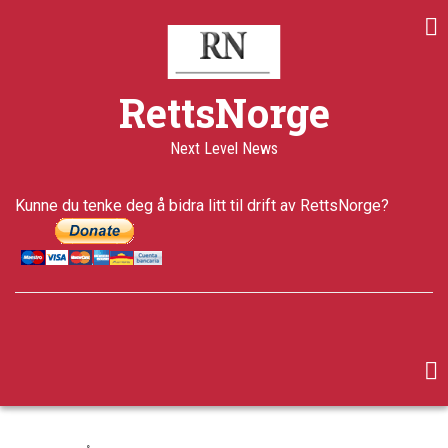
Skip
Share
Share
Share
to
on
on
through
main
Print
Facebook
Twitter
email
content
a+
RettsNorge
a-
Published
Next Level News
18 years
ago
Last
Kunne du tenke deg å bidra litt til drift av RettsNorge?
updated
5 years ago
facebook
twitter
google-
plus