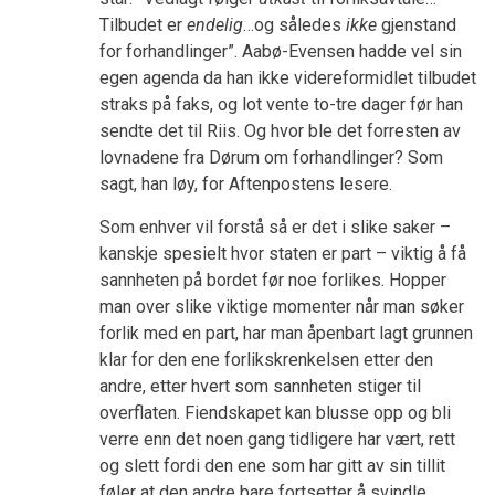
Tilbudet er
endelig
…og således
ikke
gjenstand
for forhandlinger”. Aabø-Evensen hadde vel sin
egen agenda da han ikke videreformidlet tilbudet
straks på faks, og lot vente to-tre dager før han
sendte det til Riis. Og hvor ble det forresten av
lovnadene fra Dørum om forhandlinger? Som
sagt, han løy, for Aftenpostens lesere.
Som enhver vil forstå så er det i slike saker –
kanskje spesielt hvor staten er part – viktig å få
sannheten på bordet før noe forlikes. Hopper
man over slike viktige momenter når man søker
forlik med en part, har man åpenbart lagt grunnen
klar for den ene forlikskrenkelsen etter den
andre, etter hvert som sannheten stiger til
overflaten. Fiendskapet kan blusse opp og bli
verre enn det noen gang tidligere har vært, rett
og slett fordi den ene som har gitt av sin tillit
føler at den andre bare fortsetter å svindle.