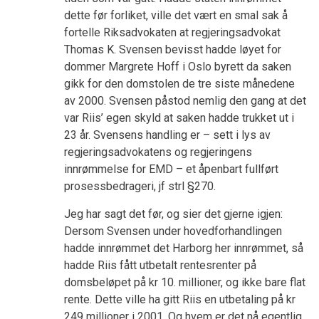
dette før forliket, ville det vært en smal sak å
fortelle Riksadvokaten at regjeringsadvokat
Thomas K. Svensen bevisst hadde løyet for
dommer Margrete Hoff i Oslo byrett da saken
gikk for den domstolen de tre siste månedene
av 2000. Svensen påstod nemlig den gang at det
var Riis’ egen skyld at saken hadde trukket ut i
23 år. Svensens handling er – sett i lys av
regjeringsadvokatens og regjeringens
innrømmelse for EMD – et åpenbart fullført
prosessbedrageri, jf strl §270.
Jeg har sagt det før, og sier det gjerne igjen:
Dersom Svensen under hovedforhandlingen
hadde innrømmet det Harborg her innrømmet, så
hadde Riis fått utbetalt rentesrenter på
domsbeløpet på kr 10. millioner, og ikke bare flat
rente. Dette ville ha gitt Riis en utbetaling på kr
249 millioner i 2001. Og hvem er det nå egentlig