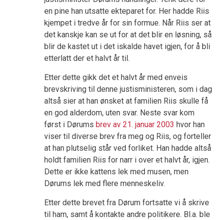
en pine han utsatte ekteparet for. Her hadde Riis
kjempet i tredve år for sin formue. Når Riis ser at
det kanskje kan se ut for at det blir en løsning, så
blir de kastet ut i det iskalde havet igjen, for å bli
etterlatt der et halvt år til.
Etter dette gikk det et halvt år med enveis
brevskriving til denne justisministeren, som i dag
altså sier at han ønsket at familien Riis skulle få
en god alderdom, uten svar. Neste svar kom
først i Dørums
brev av 21. januar 2003
hvor han
viser til diverse brev fra meg og Riis, og forteller
at han plutselig står ved forliket. Han hadde altså
holdt familien Riis for narr i over et halvt år, igjen.
Dette er ikke kattens lek med musen, men
Dørums lek med flere menneskeliv.
Etter dette brevet fra Dørum fortsatte vi å skrive
til ham, samt å kontakte andre politikere. Bl.a. ble