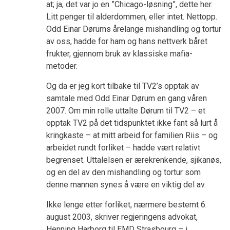
at; ja, det var jo en ”Chicago-løsning”, dette her.
Litt penger til alderdommen, eller intet. Nettopp.
Odd Einar Dørums årelange mishandling og tortur
av oss, hadde for ham og hans nettverk båret
frukter, gjennom bruk av klassiske mafia-
metoder.
Og da er jeg kort tilbake til TV2’s opptak av
samtale med Odd Einar Dørum en gang våren
2007. Om min rolle uttalte Dørum til TV2 – et
opptak TV2 på det tidspunktet ikke fant så lurt å
kringkaste – at mitt arbeid for familien Riis – og
arbeidet rundt forliket – hadde vært relativt
begrenset. Uttalelsen er ærekrenkende, sjikanøs,
og en del av den mishandling og tortur som
denne mannen synes å være en viktig del av.
Ikke lenge etter forliket, nærmere bestemt 6.
august 2003, skriver regjeringens advokat,
Henning Harborg til EMD Strasbourg – i