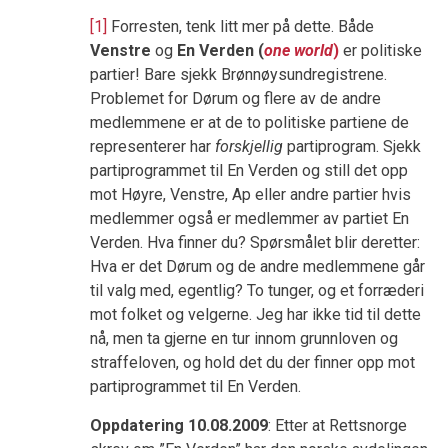
[1]
Forresten, tenk litt mer på dette. Både
Venstre
og
En Verden (
one world
)
er politiske
partier! Bare sjekk Brønnøysundregistrene.
Problemet for Dørum og flere av de andre
medlemmene er at de to politiske partiene de
representerer har
forskjellig
partiprogram. Sjekk
partiprogrammet til En Verden og still det opp
mot Høyre, Venstre, Ap eller andre partier hvis
medlemmer også er medlemmer av partiet En
Verden. Hva finner du? Spørsmålet blir deretter:
Hva er det Dørum og de andre medlemmene går
til valg med, egentlig? To tunger, og et forræderi
mot folket og velgerne. Jeg har ikke tid til dette
nå, men ta gjerne en tur innom grunnloven og
straffeloven, og hold det du der finner opp mot
partiprogrammet til En Verden.
Oppdatering 10.08.2009
: Etter at Rettsnorge