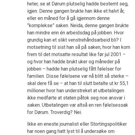
heter, se at Dørum plutselig hadde bestemt seg,
igjen. Denne gangen brukte han ikke et halvt år,
eller en måned for å gå igjennom denne
”komplekse” saken. Neida, denne gangen brukte
han mindre enn én arbeidsdag på jobben. Hvor
grundig kan et slikt venstrehåndsarbeid bli? I
motsetning til sist han så på saken, hvor han kom
frem til det motsatte resultat like før jul 2001 –
og hvor han hadde brukt uker og måneder på
jobben – hadde han plutselig fått følelser for
familien. Disse følelsene var nå blitt så sterke –
skal dere få se – at han til slutt betalte ut kr 55,1
millioner hvor han understreket at utbetalingen
ikke medførte at staten påtok seg noe ansvar i
saken. Utbetalingen var altså en ren følelsessak
for Dørum. Troverdig? Nei.
Ikke en eneste journalist eller Stortingspolitiker
har noen gang hatt lyst til å undersøke om