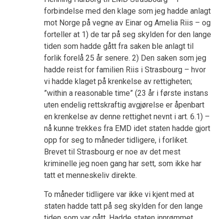
forbindelse med den klage som jeg hadde anlagt
mot Norge på vegne av Einar og Amelia Riis – og
forteller at 1) de tar på seg skylden for den lange
tiden som hadde gått fra saken ble anlagt til
forlik forelå 25 år senere. 2) Den saken som jeg
hadde reist for familien Riis i Strasbourg – hvor
vi hadde klaget på krenkelse av rettigheten;
”within a reasonable time” (23 år i første instans
uten endelig rettskraftig avgjørelse er åpenbart
en krenkelse av denne rettighet nevnt i art. 6.1) –
nå kunne trekkes fra EMD idet staten hadde gjort
opp for seg to måneder tidligere, i forliket.
Brevet til Strasbourg er noe av det mest
kriminelle jeg noen gang har sett, som ikke har
tatt et menneskeliv direkte.
To måneder tidligere var ikke vi kjent med at
staten hadde tatt på seg skylden for den lange
tiden som var gått. Hadde staten innrømmet