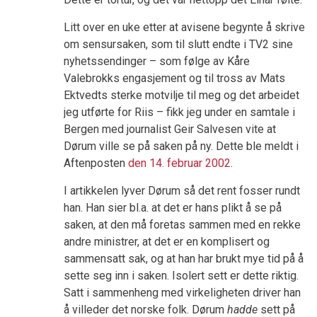
Litt over en uke etter at avisene begynte å skrive
om sensursaken, som til slutt endte i TV2 sine
nyhetssendinger – som følge av Kåre
Valebrokks engasjement og til tross av Mats
Ektvedts sterke motvilje til meg og det arbeidet
jeg utførte for Riis – fikk jeg under en samtale i
Bergen med journalist Geir Salvesen vite at
Dørum ville se på saken på ny. Dette ble meldt i
Aftenposten
den 14. februar 2002
.
I artikkelen lyver Dørum så det rent fosser rundt
han. Han sier bl.a. at det er hans plikt å se på
saken, at den må foretas sammen med en rekke
andre ministrer, at det er en komplisert og
sammensatt sak, og at han har brukt mye tid på å
sette seg inn i saken. Isolert sett er dette riktig.
Satt i sammenheng med virkeligheten driver han
å villeder det norske folk. Dørum
hadde
sett på