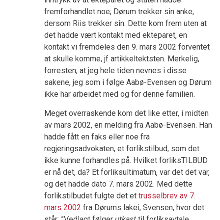
fremforhandlet noe; Dørum trekker sin anke,
dersom Riis trekker sin. Dette kom frem uten at
det hadde vært kontakt med ekteparet, en
kontakt vi fremdeles den 9. mars 2002 forventet
at skulle komme, jf artikkeltektsten. Merkelig,
forresten, at jeg hele tiden nevnes i disse
sakene, jeg som i følge Aabø-Evensen og Dørum
ikke har arbeidet med og for denne familien.
Meget overraskende kom det like etter, i midten
av mars 2002, en melding fra Aabø-Evensen. Han
hadde fått en faks eller noe fra
regjeringsadvokaten, et forlikstilbud, som det
ikke kunne forhandles på. Hvilket forliksTILBUD
er nå det, da? Et forliksultimatum, var det det var,
og det hadde dato 7. mars 2002. Med dette
forlikstilbudet fulgte det et
trusselbrev av 7.
mars 2002
fra Dørums lakei, Svensen, hvor det
står: ”Vedlagt følger
utkast
til forliksavtale…