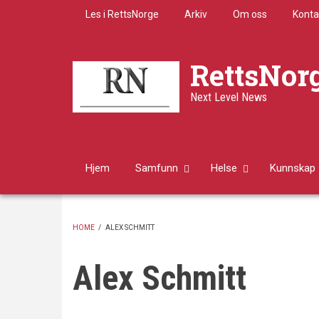
Skip
Les i RettsNorge
Arkiv
Om oss
Konta
to
main
content
RettsNor
Next Level News
Hjem
Samfunn
Helse
Kunnskap
HOME
/
ALEX SCHMITT
BREADCRUMB
Alex Schmitt