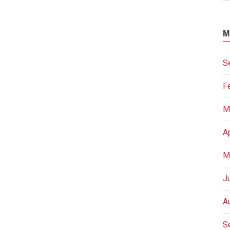
M
S
F
M
A
M
J
A
S