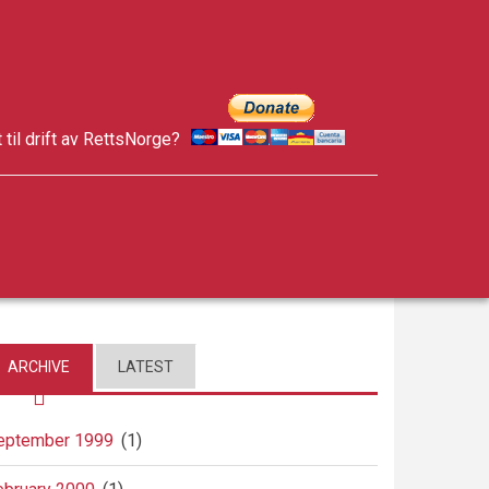
t til drift av RettsNorge?
facebook
twitter
google-
plus
ARCHIVE
LATEST
eptember 1999
(1)