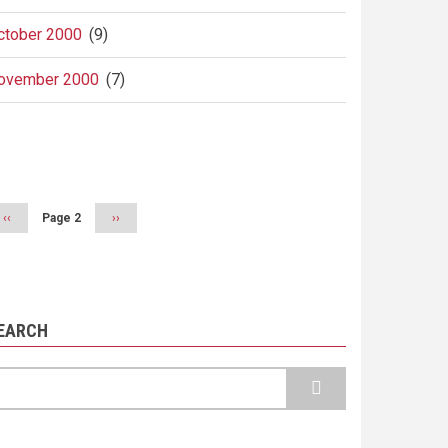
ctober 2000
(9)
ovember 2000
(7)
agination
Previous
‹‹
Page 2
Next
››
page
page
EARCH
earch