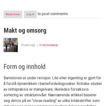
to post comments
Read more
about
Log in
Dom
har
falt
Makt og omsorg
i
Kristensen
-
saken
25 years ago
By
hermanjberge
Form og innhold
Barneloven er under revisjon. Lite eller ingenting er gjort for
å forstå dynamikken i barnefordelingssaker. Kritiske studier
av rettspraksis er mangelvare, likeledes forsøksvis
sortering av strukturnivåer. Nærværende artikkel baserer
seg delvis på en "close reading" av ulike kildeskrifter som