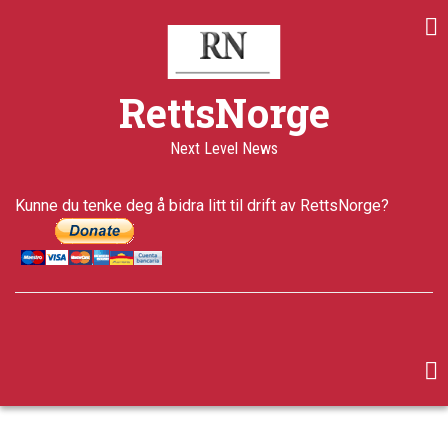
Skip
to
main
content
RettsNorge
Next Level News
Kunne du tenke deg å bidra litt til drift av RettsNorge?
facebook
twitter
google-
plus