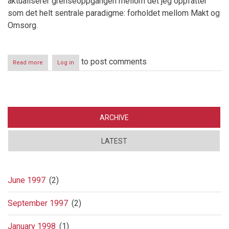
aktualiserer grenseoppgangen mellom det jeg oppfatter
som det helt sentrale paradigme: forholdet mellom Makt og
Omsorg.
to post comments
Read more
about
Log in
Makt
og
omsorg
ARCHIVE
LATEST
June 1997
(2)
September 1997
(2)
January 1998
(1)