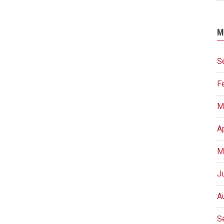
M
S
F
M
A
M
J
A
S