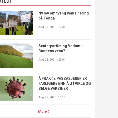
ATEST
Ny lov om tvangsvaksinering
på Tonga
Aug 30, 2021 - 17:31
Senterpartiet og Vedum –
Bondens venn?
Aug 23, 2021 - 23:04
Å FRAKTE PASSASJERER ER
FARLIGERE ENN Å UTVIKLE OG
SELGE VAKSINER
Aug 22, 2021 - 13:10
More