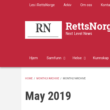
Skip
Les i RettsNorge
Arkiv
Om oss
Konta
to
main
content
RettsNor
Next Level News
Hjem
Samfunn
Helse
Kunnskap
HOME
/
MONTHLY ARCHIVE
/
MONTHLY ARCHIVE
BREADCRUMB
May 2019