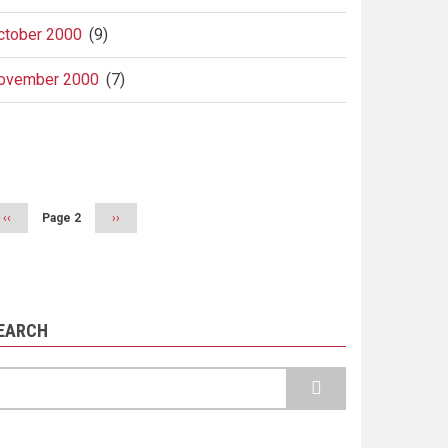
ctober 2000
(9)
ovember 2000
(7)
agination
Previous
‹‹
Page 2
Next
››
page
page
EARCH
earch