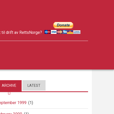
t til drift av RettsNorge?
facebook
twitter
google-
plus
ARCHIVE
LATEST
eptember 1999
(1)