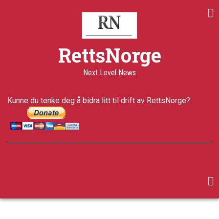
Skip
to
main
content
RettsNorge
Next Level News
Kunne du tenke deg å bidra litt til drift av RettsNorge?
facebook
twitter
google-
plus