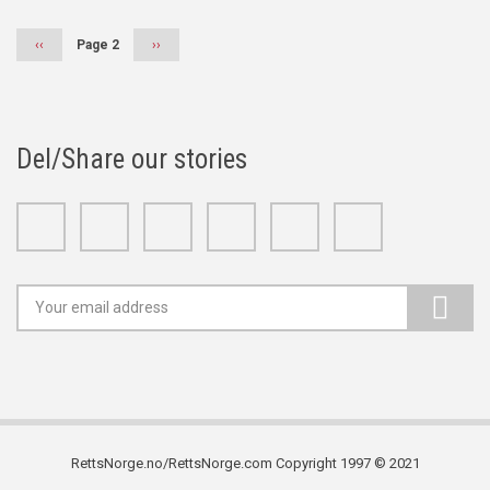
Previous
‹‹
Page 2
Next
››
page
page
Del/Share our stories
Facebook
Twitter
Google+
Linkedin
Youtube
Instagram
RettsNorge.no/RettsNorge.com Copyright 1997 © 2021