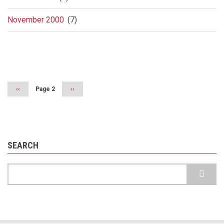
November 2000
(7)
Pagination
Previous
‹‹
Page 2
Next
››
page
page
SEARCH
Search