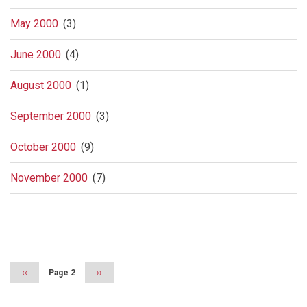
May 2000
(3)
June 2000
(4)
August 2000
(1)
September 2000
(3)
October 2000
(9)
November 2000
(7)
Pagination
Previous
‹‹
Page 2
Next
››
page
page