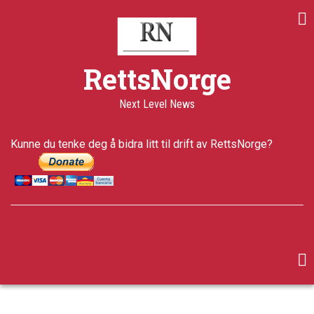
Skip
to
main
content
RettsNorge
Next Level News
Kunne du tenke deg å bidra litt til drift av RettsNorge?
facebook
twitter
google-
plus