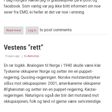
I dag morges våknet jeg til gratulasjoner på e-post og
facebook. Som vanlig var jeg ikke blitt informert om noe
seier fra EMD, ei heller at det var noe i emning.
to post comments
Read more
about
Log in
Ny
seier
mot
Vestens ”rett”
Norge
i
Strasbourg
15 years ago
By
Adminhjb
–
denne
En rar logikk. Analogien til Norge i 1940 skulle være klar.
gang
Tyskerne okkuperer Norge og setter inn en puppet-
Knockout
regjering; Quisling-regjeringen. Norske motstandstyrker
slåss mot okkupasjonen. 2001, amerikanerne okkuperer
Afghanistan og setter inn en puppet-regjering, Karzai-
regjeringen. Naturligvis også der blir det motstand mot
okkupasjonen, folk og land vil gjerne være selvstendige.