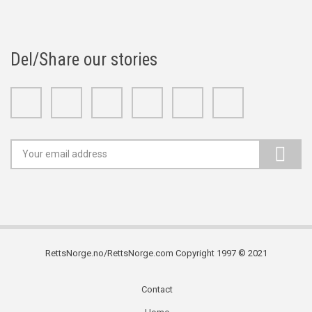
Del/Share our stories
Facebook
Twitter
Google+
Linkedin
Youtube
Instagram
RettsNorge.no/RettsNorge.com Copyright 1997 © 2021
Contact
Subfooter