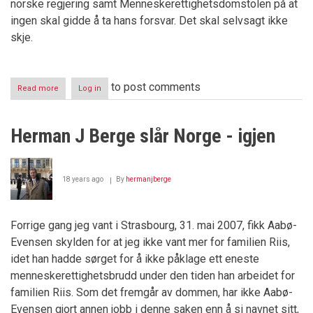
norske regjering samt Menneskerettighetsdomstolen på at
ingen skal gidde å ta hans forsvar. Det skal selvsagt ikke
skje.
to post comments
Read more
about
Log in
Klagen
til
Strasbourg
Herman J Berge slår Norge - igjen
-
Riis
v
Staten
18 years ago
By
hermanjberge
v/Finansdepartementet
Forrige gang jeg vant i Strasbourg, 31. mai 2007, fikk Aabø-
Evensen skylden for at jeg ikke vant mer for familien Riis,
idet han hadde sørget for å ikke påklage ett eneste
menneskerettighetsbrudd under den tiden han arbeidet for
familien Riis. Som det fremgår av dommen, har ikke Aabø-
Evensen gjort annen jobb i denne saken enn å si navnet sitt,