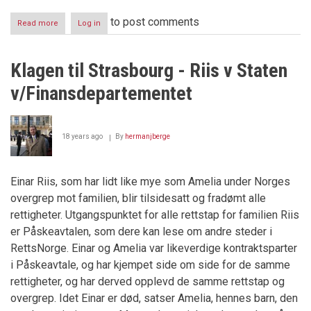
to post comments
Read more
about
Log in
Skatt
og
dobbeltstraff
Klagen til Strasbourg - Riis v Staten
v/Finansdepartementet
18 years ago
By
hermanjberge
Einar Riis, som har lidt like mye som Amelia under Norges
overgrep mot familien, blir tilsidesatt og fradømt alle
rettigheter. Utgangspunktet for alle rettstap for familien Riis
er Påskeavtalen, som dere kan lese om andre steder i
RettsNorge. Einar og Amelia var likeverdige kontraktsparter
i Påskeavtale, og har kjempet side om side for de samme
rettigheter, og har derved opplevd de samme rettstap og
overgrep. Idet Einar er død, satser Amelia, hennes barn, den