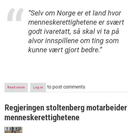
”Selv om Norge er et land hvor
menneskerettighetene er svært
godt ivaretatt, så skal vi ta på
alvor innspillene om ting som
kunne vært gjort bedre.”
to post comments
Read more
about
Log in
Norge
grilles
om
Regjeringen stoltenberg motarbeider
menneskerettigheter
i
menneskerettighetene
FN