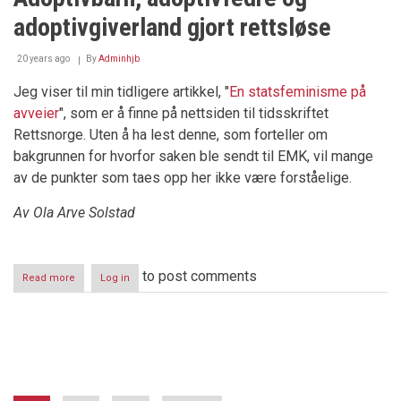
vunnet
adoptivgiverland gjort rettsløse
over
Norge
i
20 years ago
By
Adminhjb
Strasbourg
Jeg viser til min tidligere artikkel, "
En statsfeminisme på
avveier
", som er å finne på nettsiden til tidsskriftet
Rettsnorge. Uten å ha lest denne, som forteller om
bakgrunnen for hvorfor saken ble sendt til EMK, vil mange
av de punkter som taes opp her ikke være forståelige.
Av Ola Arve Solstad
to post comments
Read more
about
Log in
Adoptivbarn,
adoptivfedre
og
adoptivgiverland
Pagination
gjort
rettsløse