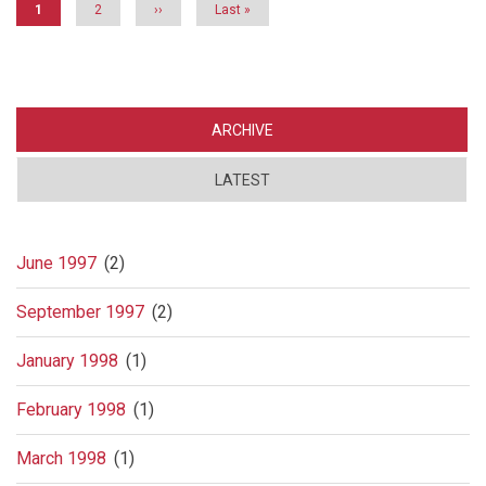
Current
1
Page
2
Next
››
Last
Last »
page
page
page
ARCHIVE
LATEST
June 1997
(2)
September 1997
(2)
January 1998
(1)
February 1998
(1)
March 1998
(1)