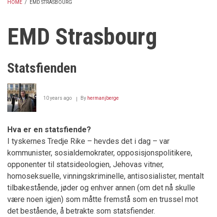
HOME
/
EMD STRASBOURG
BREADCRUMB
EMD Strasbourg
Statsfienden
10 years ago
By
hermanjberge
Hva er en statsfiende?
I tyskernes Tredje Rike – hevdes det i dag – var
kommunister, sosialdemokrater, opposisjonspolitikere,
opponenter til statsideologien, Jehovas vitner,
homoseksuelle, vinningskriminelle, antisosialister, mentalt
tilbakestående, jøder og enhver annen (om det nå skulle
være noen igjen) som måtte fremstå som en trussel mot
det bestående, å betrakte som statsfiender.