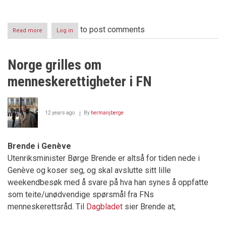
to post comments
Read more
about
Log in
Statsfienden
Norge grilles om
menneskerettigheter i FN
12 years ago
By
hermanjberge
Brende i Genève
Utenriksminister Børge Brende er altså for tiden nede i
Genève og koser seg, og skal avslutte sitt lille
weekendbesøk med å svare på hva han synes å oppfatte
som teite/unødvendige spørsmål fra FNs
menneskerettsråd. Til
Dagbladet
sier Brende at;