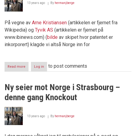
13 years ago
By
hermanjberge
På vegne av
Arne Kristiansen
(artikkelen er fjernet fra
Wikipedia) og
Tyvik AS
(artikkelen er fjernet på
www.ibinews.com) (
bilde
av skipet hvor patentet er
inkorporert) klagde vi altså Norge inn for
to post comments
Read more
about
Log in
Regjeringen
stoltenberg
motarbeider
Ny seier mot Norge i Strasbourg –
menneskerettighetene
denne gang Knockout
13 years ago
By
hermanjberge