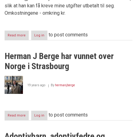
slik at han kan få kreve mine utgifter utbetalt til seg.
Omkostningene - omkring kr.
to post comments
Read more
about
Log in
Herman
J
Berge
Herman J Berge har vunnet over
slår
Norge
Norge i Strasbourg
-
igjen
19 years ago
By
hermanjberge
to post comments
Read more
about
Log in
Herman
J
Berge
Adoptivbarn, adoptivfedre og
har