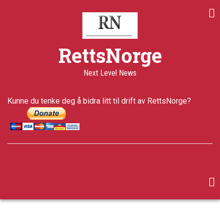
Skip
to
main
content
RettsNorge
Next Level News
Kunne du tenke deg å bidra litt til drift av RettsNorge?
facebook
twitter
google-
plus