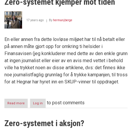
Zero-systemet kjemper mot tiden
eller
Jens
Christian
Hauge
17 years ago
By
hermanjberge
eller?
En eller annen fra dette lovløse miljøet har til nå betalt eller
på annen måte gjort opp for omkring ti helsider i
Finansavisen (jeg konkluderer med dette av den enkle grunn
at ingen journalist eller eier av en avis med vettet i behold
ville ha trykket noen av disse artiklene, dvs: det finnes ikke
noe journalistfaglig grunnlag for å trykke kampanjen, til tross
for at Hegnar har hyret inn en SKUP-vinner til oppdraget.
to post comments
Read more
about
Log in
Zero-
systemet
kjemper
Zero-systemet i aksjon?
mot
tiden