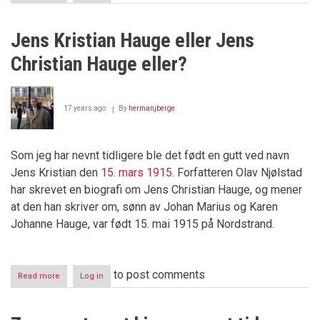
Trygdesvindleren
Amelia
Riis
Jens Kristian Hauge eller Jens
Christian Hauge eller?
17 years ago
By
hermanjberge
Som jeg har nevnt tidligere ble det født en gutt ved navn
Jens Kristian den
15. mars 1915
. Forfatteren Olav Njølstad
har skrevet en biografi om Jens Christian Hauge, og mener
at den han skriver om, sønn av Johan Marius og Karen
Johanne Hauge, var født 15. mai 1915 på Nordstrand.
to post comments
Read more
about
Log in
Jens
Kristian
Hauge