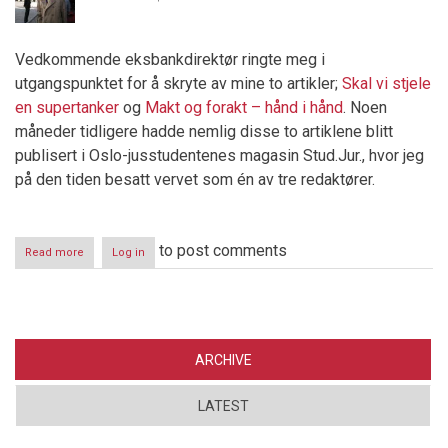
Sveits?
Vedkommende eksbankdirektør ringte meg i
utgangspunktet for å skryte av mine to artikler;
Skal vi stjele
en supertanker
og
Makt og forakt – hånd i hånd
. Noen
måneder tidligere hadde nemlig disse to artiklene blitt
publisert i Oslo-jusstudentenes magasin Stud.Jur., hvor jeg
på den tiden besatt vervet som én av tre redaktører.
to post comments
Read more
about
Log in
Kongen
og
hans
menn
ARCHIVE
LATEST