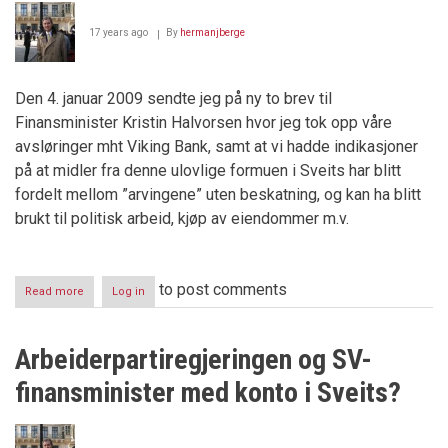
17 years ago
By
hermanjberge
Den 4. januar 2009 sendte jeg på ny to brev til
Finansminister Kristin Halvorsen hvor jeg tok opp våre
avsløringer mht Viking Bank, samt at vi hadde indikasjoner
på at midler fra denne ulovlige formuen i Sveits har blitt
fordelt mellom ”arvingene” uten beskatning, og kan ha blitt
brukt til politisk arbeid, kjøp av eiendommer m.v.
to post comments
Read more
about
Log in
Zero-
systemet
i
Arbeiderpartiregjeringen og SV-
aksjon?
finansminister med konto i Sveits?