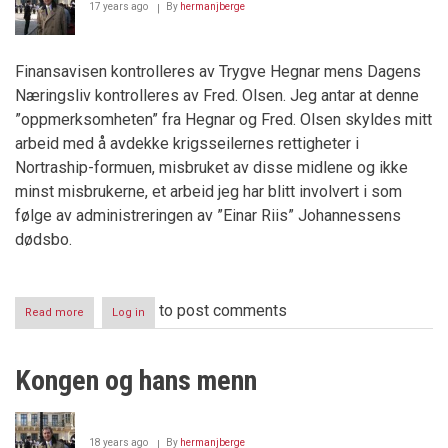
17 years ago
By
hermanjberge
Finansavisen kontrolleres av Trygve Hegnar mens Dagens
Næringsliv kontrolleres av Fred. Olsen. Jeg antar at denne
”oppmerksomheten” fra Hegnar og Fred. Olsen skyldes mitt
arbeid med å avdekke krigsseilernes rettigheter i
Nortraship-formuen, misbruket av disse midlene og ikke
minst misbrukerne, et arbeid jeg har blitt involvert i som
følge av administreringen av ”Einar Riis” Johannessens
dødsbo.
to post comments
Read more
about
Log in
Arbeiderpartiregjeringen
og
SV-
Kongen og hans menn
finansminister
med
konto
i
18 years ago
By
hermanjberge