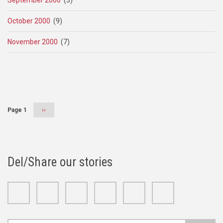
September 2000
(3)
October 2000
(9)
November 2000
(7)
Pagination
Page 1
Next
››
page
Del/Share our stories
Facebook
Twitter
Google+
Linkedin
Youtube
Instagram