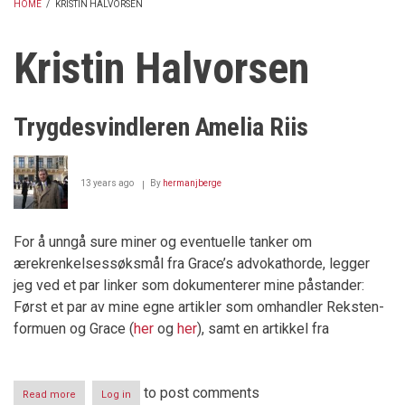
HOME
/
KRISTIN HALVORSEN
BREADCRUMB
Kristin Halvorsen
Trygdesvindleren Amelia Riis
13 years ago
By
hermanjberge
For å unngå sure miner og eventuelle tanker om
ærekrenkelsessøksmål fra Grace’s advokathorde, legger
jeg ved et par linker som dokumenterer mine påstander:
Først et par av mine egne artikler som omhandler Reksten-
formuen og Grace (
her
og
her
), samt en artikkel fra
to post comments
Read more
about
Log in