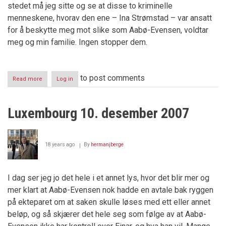
stedet må jeg sitte og se at disse to kriminelle
menneskene, hvorav den ene – Ina Strømstad – var ansatt
for å beskytte meg mot slike som Aabø-Evensen, voldtar
meg og min familie. Ingen stopper dem.
to post comments
Read more
about
Log in
Voldtekt
i
Oslo
Luxembourg 10. desember 2007
tingrett
18 years ago
By
hermanjberge
I dag ser jeg jo det hele i et annet lys, hvor det blir mer og
mer klart at Aabø-Evensen nok hadde en avtale bak ryggen
på ekteparet om at saken skulle løses med ett eller annet
beløp, og så skjærer det hele seg som følge av at Aabø-