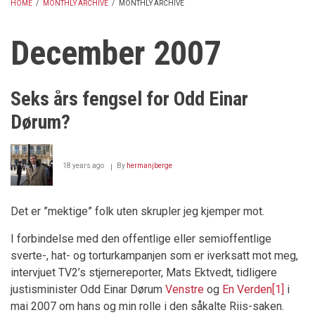
HOME
/
MONTHLY ARCHIVE
/
MONTHLY ARCHIVE
BREADCRUMB
December 2007
Seks års fengsel for Odd Einar
Dørum?
18 years ago
By
hermanjberge
Det er ”mektige” folk uten skrupler jeg kjemper mot.
I forbindelse med den offentlige eller semioffentlige
sverte-, hat- og torturkampanjen som er iverksatt mot meg,
intervjuet TV2’s stjernereporter, Mats Ektvedt, tidligere
justisminister Odd Einar Dørum
Venstre
og
En Verden
[1]
i
mai 2007 om hans og min rolle i den såkalte Riis-saken.