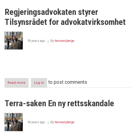
års
fengsel
Regjeringsadvokaten styrer
for
Regjeringsadvokat
Tilsynsrådet for advokatvirksomhet
Thomas
K.
Svensen
?
18 years ago
By
hermanjberge
to post comments
Read more
about
Log in
Regjeringsadvokaten
styrer
Tilsynsrådet
Terra-saken En ny rettsskandale
for
advokatvirksomhet
18 years ago
By
hermanjberge