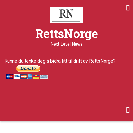
Skip
to
main
content
RettsNorge
Next Level News
Kunne du tenke deg å bidra litt til drift av RettsNorge?
facebook
twitter
google-
plus