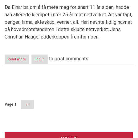
Da Einar ba om å få møte meg for snart 11 år siden, hadde
han allerede kjempet i nær 25 år mot nettverket. Alt var tapt,
penger, firma, ekteskap, venner, alt. Han nevnte tidlig navnet
på hovedmotstanderen i dette skjulte nettverket; Jens
Christian Hauge, edderkoppen fremfor noen.
to post comments
Read more
about
Log in
Domstolen
-
den
nakne
Pagination
Keisers
høyborg
Page 1
Next
››
page