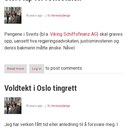
18 years ago
By
hermanjberge
Pengene i Sveits (bl.a.
Viking Schiffsfinanz AG
) skal graves
opp, uansett hva regjeringsadvokaten, justisministeren og
deres bakmenn måtte ønske. Nåvel.
to post comments
Read more
about
Log in
"Full
seier"
for
Voldtekt i Oslo tingrett
Herman
J
Berge
-
18 years ago
By
hermanjberge
Stort
tap
for
rettsstaten
Jeg har verken fått tid eller anledning til å forsvare meg. I