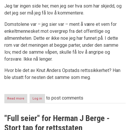
Jeg tar ingen side her, men jeg ser hva som har skjedd, og
det jeg ser må jeg få lov å kommentere.
Domstolene var – jeg sier var – ment å være et vern for
enkeltmennesket mot overgrep fra det offentlige og
allmennheten. Dette er ikke noe jeg har funnet på. I dette
rom var det meningen at begge parter, under den samme
lov, med de samme våpen, skulle få lov å angripe og
forsvare. Ikke nå lenger.
Hvor ble det av Knut Anders Opstads rettssikkerhet? Han
ble utsatt for nesten det samme som meg.
to post comments
Read more
about
Log in
Terra-
saken
En
"Full seier" for Herman J Berge -
ny
rettsskandale
Stort tap for rettsstaten