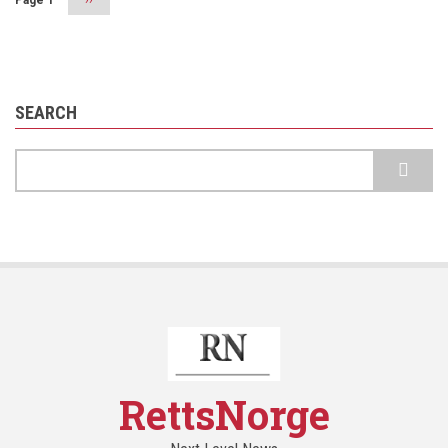
page
SEARCH
Search
RettsNorge