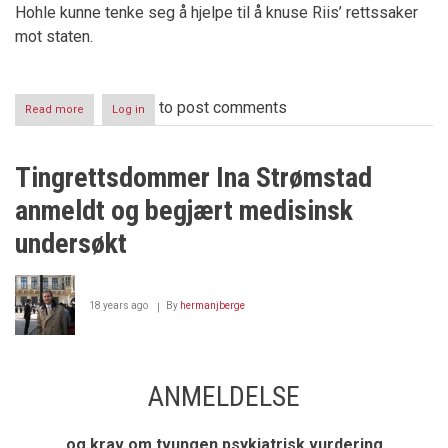
Hohle kunne tenke seg å hjelpe til å knuse Riis’ rettssaker
mot staten.
to post comments
Read more
about
Log in
Først
Fredspris
-
Tingrettsdommer Ina Strømstad
så
voldtekt
anmeldt og begjært medisinsk
undersøkt
18 years ago
By
hermanjberge
ANMELDELSE
og krav om tvungen psykiatrisk vurdering