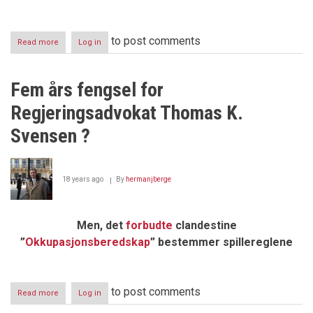
to post comments
Read more
about
Log in
Seks
års
fengsel
Fem års fengsel for
for
Odd
Regjeringsadvokat Thomas K.
Einar
Dørum?
Svensen ?
18 years ago
By
hermanjberge
Men, det
forbudte
clandestine
”
Okkupasjonsberedskap
” bestemmer spillereglene
to post comments
Read more
about
Log in
Fem