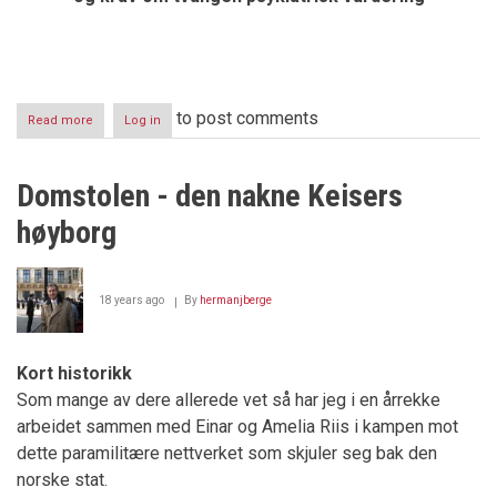
to post comments
Read more
about
Log in
Tingrettsdommer
Ina
Strømstad
Domstolen - den nakne Keisers
anmeldt
og
høyborg
begjært
medisinsk
undersøkt
18 years ago
By
hermanjberge
Kort historikk
Som mange av dere allerede vet så har jeg i en årrekke
arbeidet sammen med Einar og Amelia Riis i kampen mot
dette paramilitære nettverket som skjuler seg bak den
norske stat.