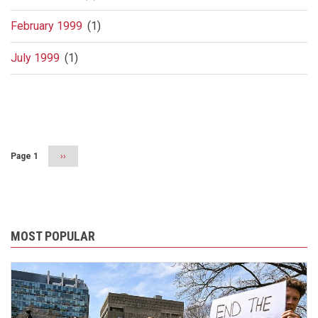
February 1999
(1)
July 1999
(1)
Pagination
Page 1
Next
››
page
MOST POPULAR