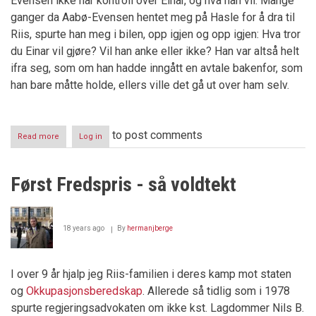
Evensen ikke har kontroll over Einar, og hva han vil. Mange
ganger da Aabø-Evensen hentet meg på Hasle for å dra til
Riis, spurte han meg i bilen, opp igjen og opp igjen: Hva tror
du Einar vil gjøre? Vil han anke eller ikke? Han var altså helt
ifra seg, som om han hadde inngått en avtale bakenfor, som
han bare måtte holde, ellers ville det gå ut over ham selv.
to post comments
Read more
about
Log in
Luxembourg
10.
desember
Først Fredspris - så voldtekt
2007
18 years ago
By
hermanjberge
I over 9 år hjalp jeg Riis-familien i deres kamp mot staten
og
Okkupasjonsberedskap
. Allerede så tidlig som i 1978
spurte regjeringsadvokaten om ikke kst. Lagdommer Nils B.