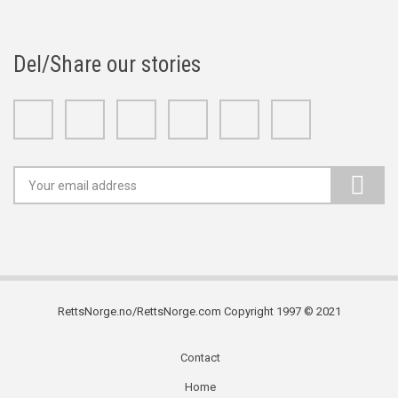
Del/Share our stories
Facebook
Twitter
Google+
Linkedin
Youtube
Instagram
RettsNorge.no/RettsNorge.com Copyright 1997 © 2021
Contact
Subfooter
Home