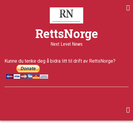
Skip
to
main
content
RettsNorge
Next Level News
Kunne du tenke deg å bidra litt til drift av RettsNorge?
facebook
twitter
google-
plus