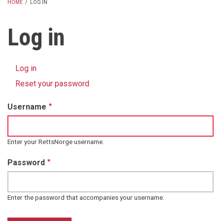
HOME
/
LOG IN
BREADCRUMB
Log in
Log in
(active
Primary
tab)
Reset your password
tabs
Username
Enter your RettsNorge username.
Password
Enter the password that accompanies your username.