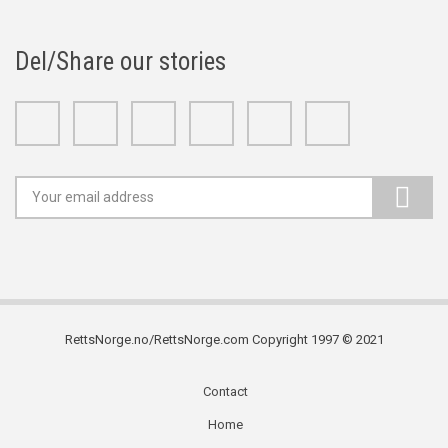
Del/Share our stories
Facebook
Twitter
Google+
Linkedin
Youtube
Instagram
RettsNorge.no/RettsNorge.com Copyright 1997 © 2021
Contact
Subfooter
Home
menu