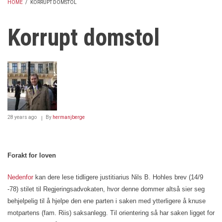
HOME
/
KORRUPT DOMSTOL
BREADCRUMB
Korrupt domstol
28 years ago
By
hermanjberge
Forakt for loven
Nedenfor
kan dere lese tidligere justitiarius Nils B. Hohles brev (14/9
-78) stilet til Regjeringsadvokaten, hvor denne dommer altså sier seg
behjelpelig til å hjelpe den ene parten i saken med ytterligere å knuse
motpartens (fam. Riis) saksanlegg. Til orientering så har saken ligget for