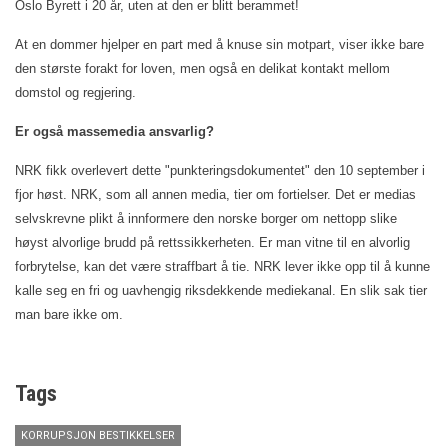
Oslo Byrett i 20 år, uten at den er blitt berammet!
At en dommer hjelper en part med å knuse sin motpart, viser ikke bare
den største forakt for loven, men også en delikat kontakt mellom
domstol og regjering.
Er også massemedia ansvarlig?
NRK fikk overlevert dette "punkteringsdokumentet" den 10 september i
fjor høst. NRK, som all annen media, tier om fortielser. Det er medias
selvskrevne plikt å innformere den norske borger om nettopp slike
høyst alvorlige brudd på rettssikkerheten. Er man vitne til en alvorlig
forbrytelse, kan det være straffbart å tie. NRK lever ikke opp til å kunne
kalle seg en fri og uavhengig riksdekkende mediekanal. En slik sak tier
man bare ikke om.
Tags
KORRUPSJON BESTIKKELSER