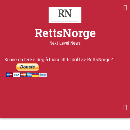
Skip
to
main
content
RettsNorge
Next Level News
Kunne du tenke deg å bidra litt til drift av RettsNorge?
facebook
twitter
google-
plus