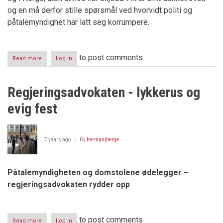
og en må derfor stille spørsmål ved hvorvidt politi og
påtalemyndighet har latt seg korrumpere.
to post comments
Read more
about
Log in
Einar
Riis-
Johannessen
Regjeringsadvokaten - lykkerus og
–
Drept
evig fest
av
sine
egne
7 years ago
By
hermanjberge
Påtalemyndigheten og domstolene ødelegger –
regjeringsadvokaten rydder opp
to post comments
Read more
about
Log in