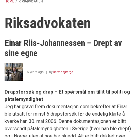
HOME
/
RIKSADVOKATEN
BREADCRUMB
Riksadvokaten
Einar Riis-Johannessen – Drept av
sine egne
5 years ago
By
hermanjberge
Drapsforsøk og drap – Et spørsmål om tillit til politi og
påtalemyndighet
Jeg har gravd frem dokumentasjon som bekrefter at Einar
ble utsatt for minst 6 drapsforsøk før de endelig klarte å
kverke han 30. mai 2006. Denne dokumentasjonen er blitt
oversendt påtalemyndigheten i Sverige (hvor han ble drept)
og i Norge, uten at noe har skjedd. Alt er blitt dekket over,