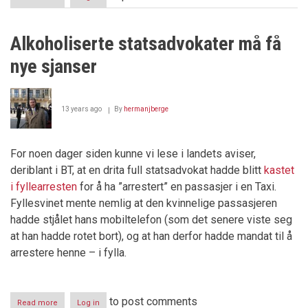
Regjeringsadvokaten
-
lykkerus
Alkoholiserte statsadvokater må få
og
evig
nye sjanser
fest
13 years ago
By
hermanjberge
For noen dager siden kunne vi lese i landets aviser,
deriblant i BT, at en drita full statsadvokat hadde blitt
kastet
i fyllearresten
for å ha ”arrestert” en passasjer i en Taxi.
Fyllesvinet mente nemlig at den kvinnelige passasjeren
hadde stjålet hans mobiltelefon (som det senere viste seg
at han hadde rotet bort), og at han derfor hadde mandat til å
arrestere henne – i fylla.
to post comments
Read more
about
Log in