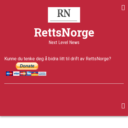
Skip
to
main
content
RettsNorge
Next Level News
Kunne du tenke deg å bidra litt til drift av RettsNorge?
facebook
twitter
google-
plus