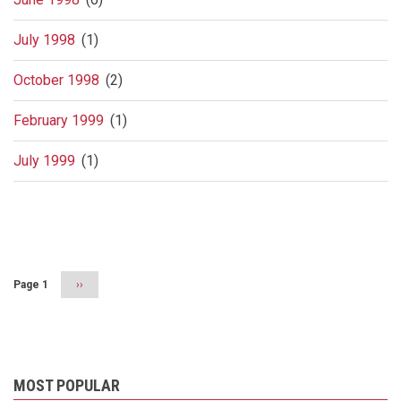
July 1998
(1)
October 1998
(2)
February 1999
(1)
July 1999
(1)
Pagination
Page 1
Next
››
page
MOST POPULAR