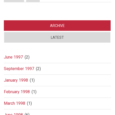
Alkoholiserte
statsadvokater
må
få
nye
sjanser
ARCHIVE
LATEST
June 1997
(2)
September 1997
(2)
January 1998
(1)
February 1998
(1)
March 1998
(1)
June 1998
(6)