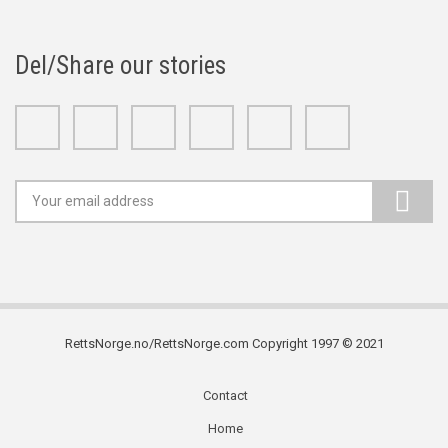
Del/Share our stories
Facebook
Twitter
Google+
Linkedin
Youtube
Instagram
RettsNorge.no/RettsNorge.com Copyright 1997 © 2021
Contact
Subfooter
Home