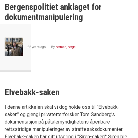
av
Bergenspolitiet anklaget for
Drammen
byretts
dokumentmanipulering
kjennelse
26 years ago
By
hermanjberge
Elvebakk-saken
I denne artikkelen skal vi dog holde oss til "Elvebakk-
saken" og gjengi privatetterforsker Tore Sandberg’s
dokumentasjon på påtalemyndighetens åpenbare
rettsstridige manipuleringer av straffesaksdokumenter.
Elvebakk-saken har sitt utspring i "Siren-saken": Siren ble