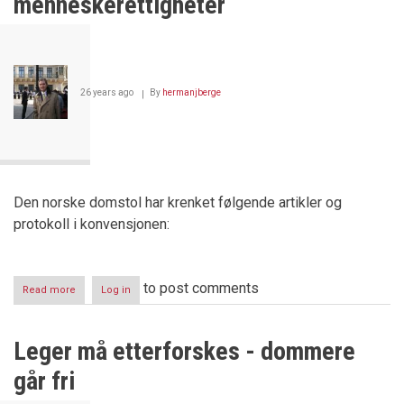
menneskerettigheter
26 years ago
By
hermanjberge
Den norske domstol har krenket følgende artikler og
protokoll i konvensjonen:
to post comments
Read more
about
Log in
Norge
bryter
internasjonale
Leger må etterforskes - dommere
menneskerettigheter
går fri