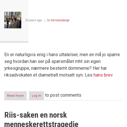
26 years ago
By
hermanjberge
En er naturligvis enig i hans uttalelser, men en må jo spørre
seg hvordan han ser på spørsmålet mht sin egen
yrkesgruppe, nærmere bestemt dommerne? Her har
riksadvokaten et diametralt motsatt syn. Les
hans brev
to post comments
Read more
about
Log in
Leger
må
etterforskes
Riis-saken en norsk
-
dommere
menneskerettstragedie
går