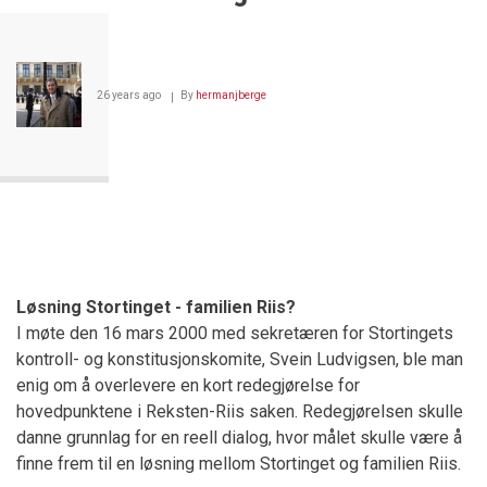
fri
26 years ago
By
hermanjberge
Løsning Stortinget - familien Riis?
I møte den 16 mars 2000 med sekretæren for Stortingets
kontroll- og konstitusjonskomite, Svein Ludvigsen, ble man
enig om å overlevere en kort redegjørelse for
hovedpunktene i Reksten-Riis saken. Redegjørelsen skulle
danne grunnlag for en reell dialog, hvor målet skulle være å
finne frem til en løsning mellom Stortinget og familien Riis.