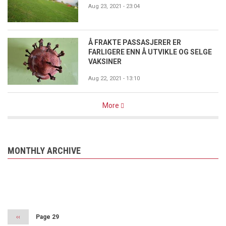
Aug 23, 2021 - 23:04
Å FRAKTE PASSASJERER ER
FARLIGERE ENN Å UTVIKLE OG SELGE
VAKSINER
Aug 22, 2021 - 13:10
More
MONTHLY ARCHIVE
Pagination
Previous
‹‹
Page 29
page