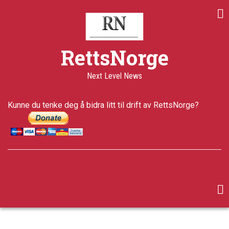
Skip
to
main
content
RettsNorge
Next Level News
Kunne du tenke deg å bidra litt til drift av RettsNorge?
facebook
twitter
google-
plus