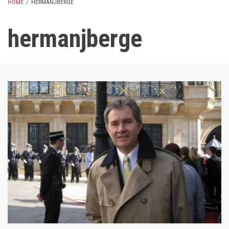
HOME
/
HERMANJBERGE
BREADCRUMB
hermanjberge