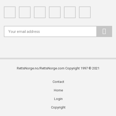
Facebook
Twitter
Google+
Linkedin
Youtube
Instagram
RettsNorge.no/RettsNorge.com Copyright 1997 © 2021
Contact
Subfooter
Home
menu
Login
Copyright