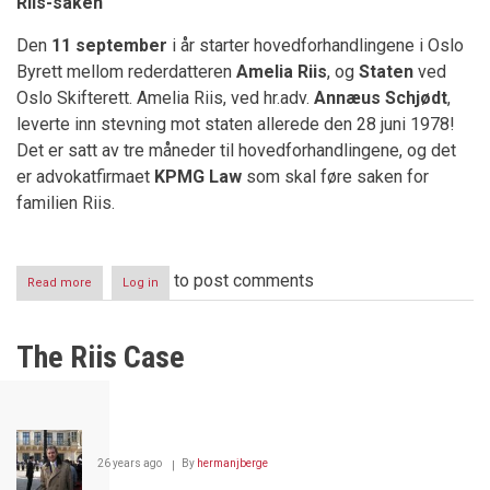
Riis-saken
Den
11 september
i år starter hovedforhandlingene i Oslo
Byrett mellom rederdatteren
Amelia Riis
, og
Staten
ved
Oslo Skifterett. Amelia Riis, ved hr.adv.
Annæus Schjødt
,
leverte inn stevning mot staten allerede den 28 juni 1978!
Det er satt av tre måneder til hovedforhandlingene, og det
er advokatfirmaet
KPMG Law
som skal føre saken for
familien Riis.
to post comments
Read more
about
Log in
Riis
saken
The Riis Case
26 years ago
By
hermanjberge