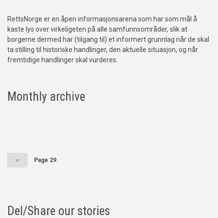
RettsNorge er en åpen informasjonsarena som har som mål å
kaste lys over virkeligeten på alle samfunnsområder, slik at
borgerne dermed har (tilgang til) et informert grunnlag når de skal
ta stilling til historiske handlinger, den aktuelle situasjon, og når
fremtidige handlinger skal vurderes.
Monthly archive
Pagination
Previous
‹‹
Page 29
page
Del/Share our stories