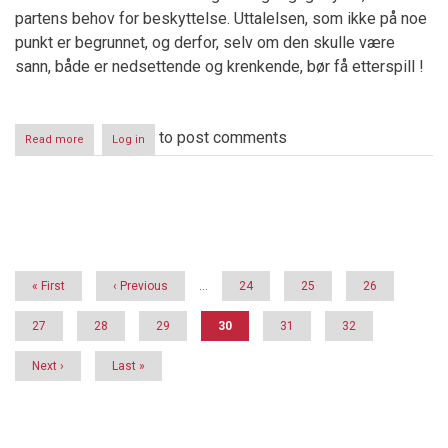
partens behov for beskyttelse. Uttalelsen, som ikke på noe
punkt er begrunnet, og derfor, selv om den skulle være
sann, både er nedsettende og krenkende, bør få etterspill !
to post comments
Read more
about
Log in
Domsanalyse:
Hokland
v
Oftedal
Pagination
First
« First
Previous
‹ Previous
…
Page
24
Page
25
Page
26
page
page
Page
27
Page
28
Page
29
Current
30
Page
31
Page
32
page
Next
Next ›
Last
Last »
page
page