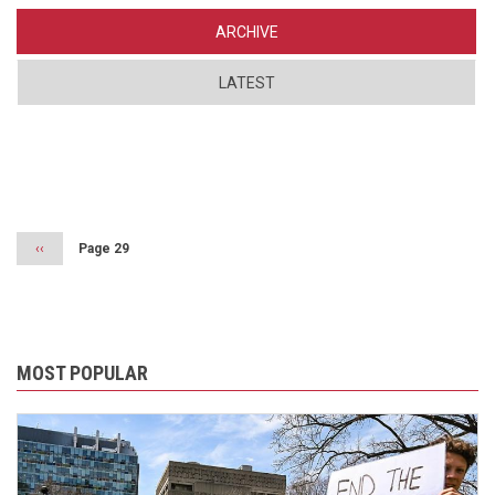
ARCHIVE
LATEST
Pagination
Previous
‹‹
Page 29
page
MOST POPULAR