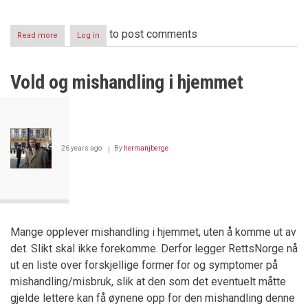
to post comments
Read more
about
Log in
Riis-
saken
en
Vold og mishandling i hjemmet
norsk
menneskerettstragedie
26 years ago
By
hermanjberge
Mange opplever mishandling i hjemmet, uten å komme ut av
det. Slikt skal ikke forekomme. Derfor legger RettsNorge nå
ut en liste over forskjellige former for og symptomer på
mishandling/misbruk, slik at den som det eventuelt måtte
gjelde lettere kan få øynene opp for den mishandling denne