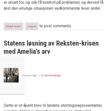
er utsatt for, og slik få kontroll på problemet, og derved få
løst den umulige situasjonen vedkommende lever under.
to post comments
Read more
about
Log in
Vold
og
mishandling
Statens løsning av Reksten-krisen
i
hjemmet
med Amelia's arv
26 years ago
By
hermanjberge
Dette er et åpent brev til landets stortingsrepresentanter,