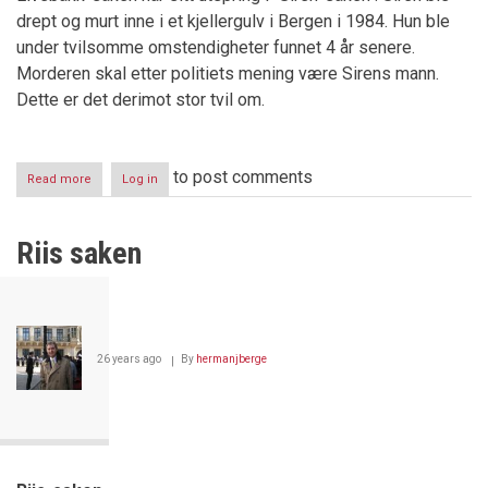
drept og murt inne i et kjellergulv i Bergen i 1984. Hun ble
under tvilsomme omstendigheter funnet 4 år senere.
Morderen skal etter politiets mening være Sirens mann.
Dette er det derimot stor tvil om.
to post comments
Read more
about
Log in
Bergenspolitiet
anklaget
for
Riis saken
dokumentmanipulering
26 years ago
By
hermanjberge