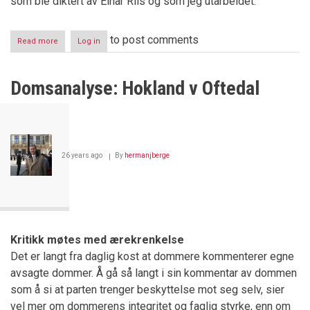
som ble diktert av Einar Riis og som jeg utarbeidet.
to post comments
Read more
about
Log in
Statens
løsning
av
Domsanalyse: Hokland v Oftedal
Reksten-
krisen
med
Amelia's
arv
26 years ago
By
hermanjberge
Kritikk møtes med ærekrenkelse
Det er langt fra daglig kost at dommere kommenterer egne
avsagte dommer. Å gå så langt i sin kommentar av dommen
som å si at parten trenger beskyttelse mot seg selv, sier
vel mer om dommerens integritet og faglig styrke, enn om