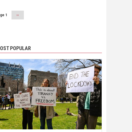
ge 1
Next
››
page
OST POPULAR