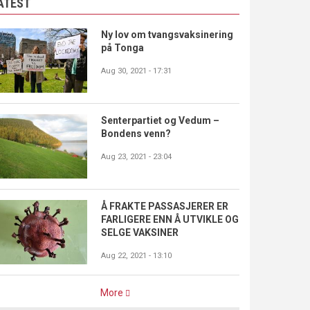
ATEST
Ny lov om tvangsvaksinering
på Tonga
Aug 30, 2021 - 17:31
Senterpartiet og Vedum –
Bondens venn?
Aug 23, 2021 - 23:04
Å FRAKTE PASSASJERER ER
FARLIGERE ENN Å UTVIKLE OG
SELGE VAKSINER
Aug 22, 2021 - 13:10
More