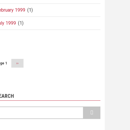
ebruary 1999
(1)
uly 1999
(1)
agination
ge 1
Next
››
page
EARCH
earch