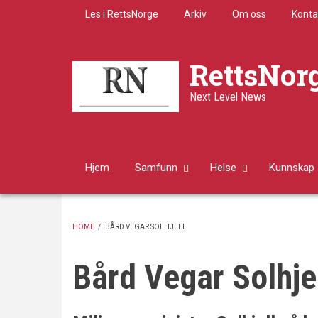
Skip
Les i RettsNorge
Arkiv
Om oss
Konta
to
main
content
RettsNor
Next Level News
Hjem
Samfunn
Helse
Kunnskap
HOME
/
BÅRD VEGAR SOLHJELL
BREADCRUMB
Bård Vegar Solhje