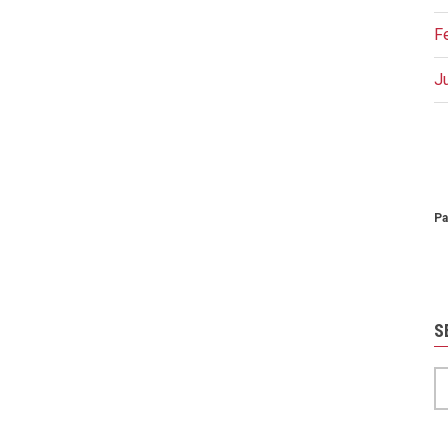
F
J
P
Pa
S
S