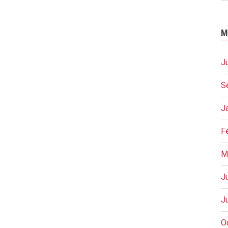
M
J
S
J
F
M
J
J
O