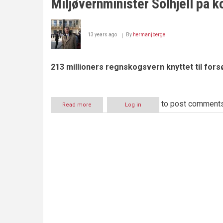
Miljøvernminister Solhjell på k
13 years ago
By
hermanjberge
213 millioners regnskogsvern knyttet til for
to post comment
Read more
about
Log in
Miljøvernminister
Solhjell
på
korrupsjonstokt
til
Kongo