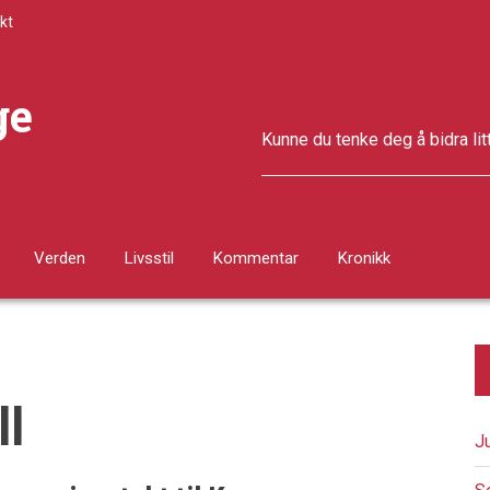
kt
ge
Kunne du tenke deg å bidra lit
Verden
Livsstil
Kommentar
Kronikk
ll
J