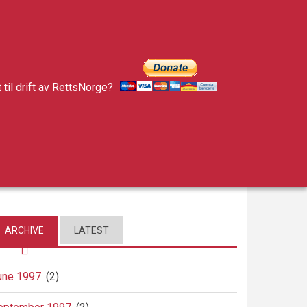
t til drift av RettsNorge?
facebook
twitter
google-
plus
ARCHIVE
LATEST
une 1997
(2)