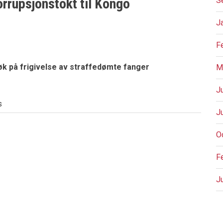
orrupsjonstokt til Kongo
S
J
F
søk på frigivelse av straffedømte fanger
M
J
s
J
O
F
J
P