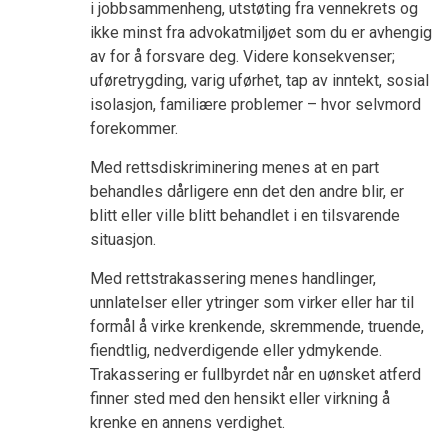
i jobbsammenheng, utstøting fra vennekrets og
ikke minst fra advokatmiljøet som du er avhengig
av for å forsvare deg. Videre konsekvenser;
uføretrygding, varig uførhet, tap av inntekt, sosial
isolasjon, familiære problemer – hvor selvmord
forekommer.
Med rettsdiskriminering menes at en part
behandles dårligere enn det den andre blir, er
blitt eller ville blitt behandlet i en tilsvarende
situasjon.
Med rettstrakassering menes handlinger,
unnlatelser eller ytringer som virker eller har til
formål å virke krenkende, skremmende, truende,
fiendtlig, nedverdigende eller ydmykende.
Trakassering er fullbyrdet når en uønsket atferd
finner sted med den hensikt eller virkning å
krenke en annens verdighet.