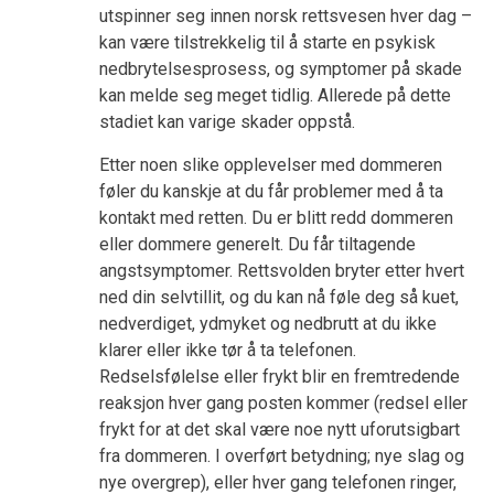
utspinner seg innen norsk rettsvesen hver dag –
kan være tilstrekkelig til å starte en psykisk
nedbrytelsesprosess, og symptomer på skade
kan melde seg meget tidlig. Allerede på dette
stadiet kan varige skader oppstå.
Etter noen slike opplevelser med dommeren
føler du kanskje at du får problemer med å ta
kontakt med retten. Du er blitt redd dommeren
eller dommere generelt. Du får tiltagende
angstsymptomer. Rettsvolden bryter etter hvert
ned din selvtillit, og du kan nå føle deg så kuet,
nedverdiget, ydmyket og nedbrutt at du ikke
klarer eller ikke tør å ta telefonen.
Redselsfølelse eller frykt blir en fremtredende
reaksjon hver gang posten kommer (redsel eller
frykt for at det skal være noe nytt uforutsigbart
fra dommeren. I overført betydning; nye slag og
nye overgrep), eller hver gang telefonen ringer,