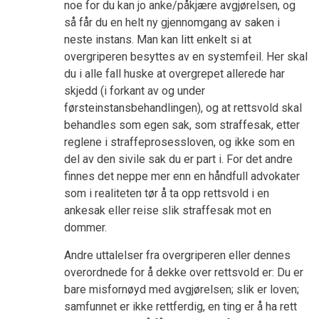
noe for du kan jo anke/påkjære avgjørelsen, og
så får du en helt ny gjennomgang av saken i
neste instans. Man kan litt enkelt si at
overgriperen besyttes av en systemfeil. Her skal
du i alle fall huske at overgrepet allerede har
skjedd (i forkant av og under
førsteinstansbehandlingen), og at rettsvold skal
behandles som egen sak, som straffesak, etter
reglene i straffeprosessloven, og ikke som en
del av den sivile sak du er part i. For det andre
finnes det neppe mer enn en håndfull advokater
som i realiteten tør å ta opp rettsvold i en
ankesak eller reise slik straffesak mot en
dommer.
Andre uttalelser fra overgriperen eller dennes
overordnede for å dekke over rettsvold er: Du er
bare misfornøyd med avgjørelsen; slik er loven;
samfunnet er ikke rettferdig, en ting er å ha rett