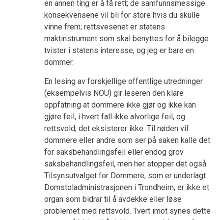
en annen ting er å få rett; de samfunnsmessige
konsekvensene vil bli for store hvis du skulle
vinne frem; rettsvesenet er statens
maktinstrument som skal benyttes for å bilegge
tvister i statens interesse, og jeg er bare en
dommer.
En lesing av forskjellige offentlige utredninger
(eksempelvis NOU) gir leseren den klare
oppfatning at dommere ikke gjør og ikke kan
gjøre feil, i hvert fall ikke alvorlige feil, og
rettsvold; det eksisterer ikke. Til nøden vil
dommere eller andre som ser på saken kalle det
for saksbehandlingsfeil eller endog grov
saksbehandlingsfeil, men her stopper det også.
Tilsynsutvalget for Dommere, som er underlagt
Domstoladministrasjonen i Trondheim, er ikke et
organ som bidrar til å avdekke eller løse
problemet med rettsvold. Tvert imot synes dette