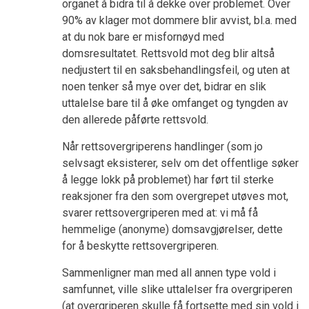
organet å bidra til å dekke over problemet. Over
90% av klager mot dommere blir avvist, bl.a. med
at du nok bare er misfornøyd med
domsresultatet. Rettsvold mot deg blir altså
nedjustert til en saksbehandlingsfeil, og uten at
noen tenker så mye over det, bidrar en slik
uttalelse bare til å øke omfanget og tyngden av
den allerede påførte rettsvold.
Når rettsovergriperens handlinger (som jo
selvsagt eksisterer, selv om det offentlige søker
å legge lokk på problemet) har ført til sterke
reaksjoner fra den som overgrepet utøves mot,
svarer rettsovergriperen med at: vi må få
hemmelige (anonyme) domsavgjørelser, dette
for å beskytte rettsovergriperen.
Sammenligner man med all annen type vold i
samfunnet, ville slike uttalelser fra overgriperen
(at overgriperen skulle få fortsette med sin vold i