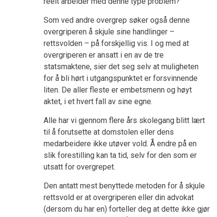
reelt arbeider med denne type problem?
Som ved andre overgrep søker også denne
overgriperen å skjule sine handlinger –
rettsvolden – på forskjellig vis. I og med at
overgriperen er ansatt i en av de tre
statsmaktene, sier det seg selv at muligheten
for å bli hørt i utgangspunktet er forsvinnende
liten. De aller fleste er embetsmenn og høyt
aktet, i et hvert fall av sine egne.
Alle har vi gjennom flere års skolegang blitt lært
til å forutsette at domstolen eller dens
medarbeidere ikke utøver vold. Å endre på en
slik forestilling kan ta tid, selv for den som er
utsatt for overgrepet.
Den antatt mest benyttede metoden for å skjule
rettsvold er at overgriperen eller din advokat
(dersom du har en) forteller deg at dette ikke gjør