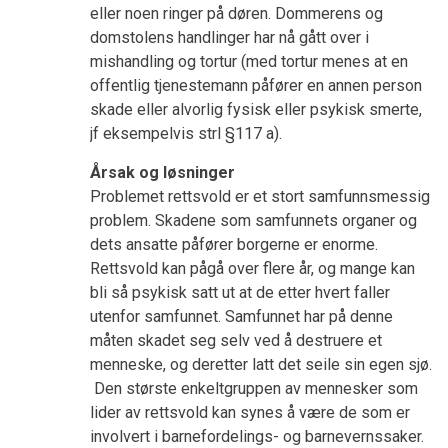
eller noen ringer på døren. Dommerens og
domstolens handlinger har nå gått over i
mishandling og tortur (med tortur menes at en
offentlig tjenestemann påfører en annen person
skade eller alvorlig fysisk eller psykisk smerte,
jf eksempelvis strl §117 a).
Årsak og løsninger
Problemet rettsvold er et stort samfunnsmessig
problem. Skadene som samfunnets organer og
dets ansatte påfører borgerne er enorme.
Rettsvold kan pågå over flere år, og mange kan
bli så psykisk satt ut at de etter hvert faller
utenfor samfunnet. Samfunnet har på denne
måten skadet seg selv ved å destruere et
menneske, og deretter latt det seile sin egen sjø.
Den største enkeltgruppen av mennesker som
lider av rettsvold kan synes å være de som er
involvert i barnefordelings- og barnevernssaker.