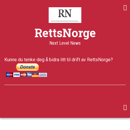
Skip
Share
Share
Share
to
on
on
through
main
Print
Facebook
Twitter
email
content
a+
RettsNorge
a-
Published
Next Level News
18 years
ago
Last
Kunne du tenke deg å bidra litt til drift av RettsNorge?
updated
5 years ago
facebook
twitter
google-
plus