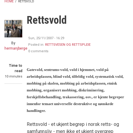
HOME
/
RETTSVOLD
BREADCRUMB
Rettsvold
Sun, 25/11/2007 - 16:29
By
Posted in:
RETTSVESEN OG RETTSPLEIE
hermanjberge
0 comments
Time to
Gatevold, sentrums-vold, vold i hjemmet, vold på
read
arbeidsplassen, blind vold, tilfeldig vold, systematisk vold,
10 minutes
mobbing på skolen, mobbing på arbeidsplassen, etnisk
mobbing, organisert mobbing, diskriminering,
forskjellsbehandling, trakassering, osv., er kjente begreper
innenfor temaet universelle destruktive og uønskede
handlinger.
Rettsvold - et ukjent begrep i norsk retts- og
samfunnsliv - men ikke et ukjent overgrep