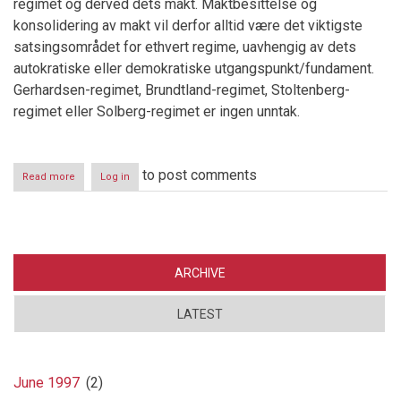
regimet og derved dets makt. Maktbesittelse og
konsolidering av makt vil derfor alltid være det viktigste
satsingsområdet for ethvert regime, uavhengig av dets
autokratiske eller demokratiske utgangspunkt/fundament.
Gerhardsen-regimet, Brundtland-regimet, Stoltenberg-
regimet eller Solberg-regimet er ingen unntak.
to post comments
Read more
about
Log in
ICD-
10
–
Statens
våpen
mot
ARCHIVE
ulydighet
og
LATEST
annen
opposisjon
June 1997
(2)