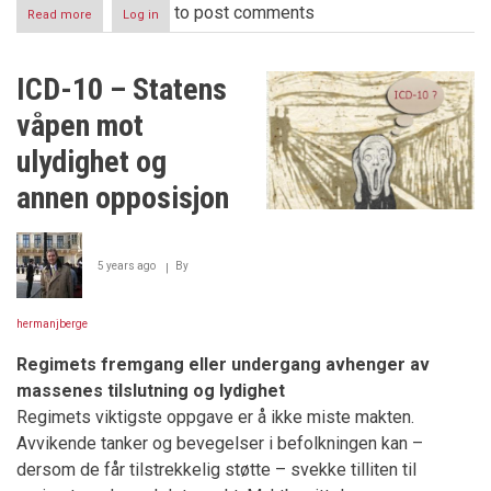
to post comments
Read more
about
Log in
Regjeringen
erklærer
krig
ICD-10 – Statens
mot
useriøse
våpen mot
advokater
ulydighet og
annen opposisjon
5 years ago
By
hermanjberge
Regimets fremgang eller undergang avhenger av
massenes tilslutning og lydighet
Regimets viktigste oppgave er å ikke miste makten.
Avvikende tanker og bevegelser i befolkningen kan –
dersom de får tilstrekkelig støtte – svekke tilliten til