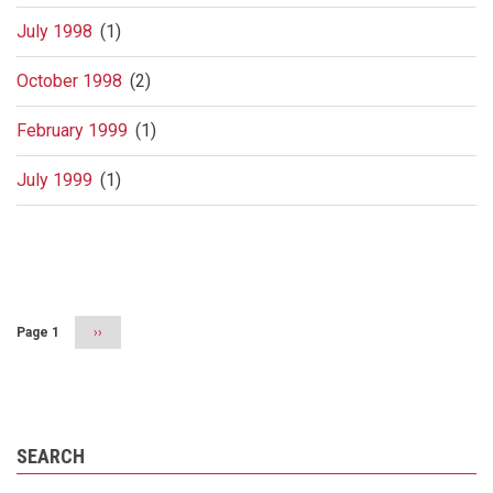
July 1998
(1)
October 1998
(2)
February 1999
(1)
July 1999
(1)
Pagination
Page 1
Next
››
page
SEARCH