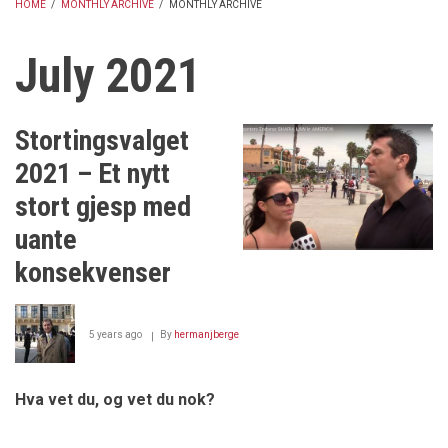
HOME
/
MONTHLY ARCHIVE
/
MONTHLY ARCHIVE
BREADCRUMB
July 2021
Stortingsvalget
2021 – Et nytt
stort gjesp med
uante
konsekvenser
5 years ago
By
hermanjberge
Hva vet du, og vet du nok?