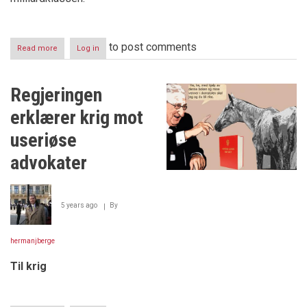
to post comments
Read more
about
Log in
Regjeringens
krig
mot
Regjeringen
useriøse
advokater
erklærer krig mot
useriøse
advokater
5 years ago
By
hermanjberge
Til krig