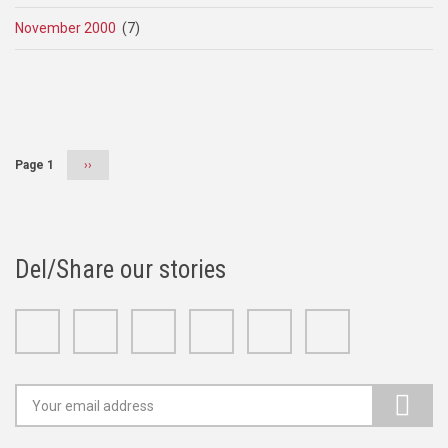
November 2000
(7)
Pagination
Page 1
Next
››
page
Del/Share our stories
Facebook
Twitter
Google+
Linkedin
Youtube
Instagram