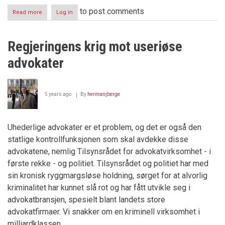
to post comments
Read more
about
Log in
Stortingsvalget
2021
–
Regjeringens krig mot useriøse
Et
nytt
advokater
stort
gjesp
med
uante
5 years ago
By
hermanjberge
konsekvenser
Uhederlige advokater er et problem, og det er også den
statlige kontrollfunksjonen som skal avdekke disse
advokatene, nemlig Tilsynsrådet for advokatvirksomhet - i
første rekke - og politiet. Tilsynsrådet og politiet har med
sin kronisk ryggmargsløse holdning, sørget for at alvorlig
kriminalitet har kunnet slå rot og har fått utvikle seg i
advokatbransjen, spesielt blant landets store
advokatfirmaer. Vi snakker om en kriminell virksomhet i
milliardklassen.