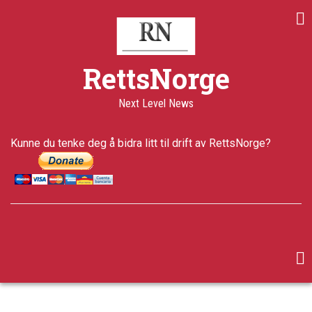
Skip
to
main
content
RettsNorge
Next Level News
Kunne du tenke deg å bidra litt til drift av RettsNorge?
facebook
twitter
google-
plus