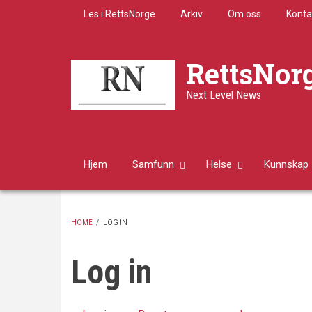
Skip
Les i RettsNorge
Arkiv
Om oss
Konta
to
main
content
RettsNor
Next Level News
Hjem
Samfunn
Helse
Kunnskap
HOME
/
LOG IN
BREADCRUMB
Log in