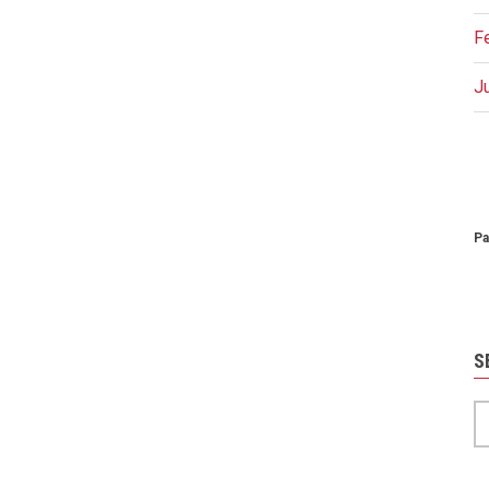
F
J
P
Pa
S
S