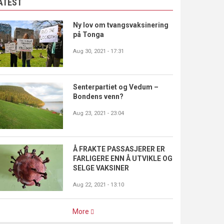
ATEST
Ny lov om tvangsvaksinering
på Tonga
Aug 30, 2021 - 17:31
Senterpartiet og Vedum –
Bondens venn?
Aug 23, 2021 - 23:04
Å FRAKTE PASSASJERER ER
FARLIGERE ENN Å UTVIKLE OG
SELGE VAKSINER
Aug 22, 2021 - 13:10
More