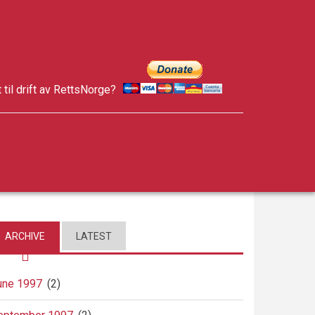
t til drift av RettsNorge?
facebook
twitter
google-
plus
ARCHIVE
LATEST
une 1997
(2)