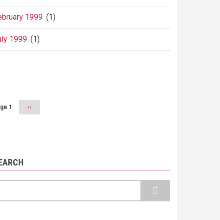
ebruary 1999
(1)
uly 1999
(1)
agination
ge 1
Next
››
page
EARCH
earch