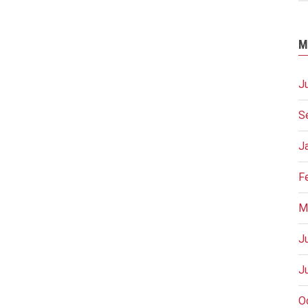
M
J
S
J
F
M
J
J
O