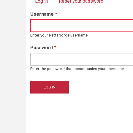
Log in
(active tab)
Reset your password
Primary
Username
tabs
Enter your RettsNorge username.
Password
Enter the password that accompanies your username.