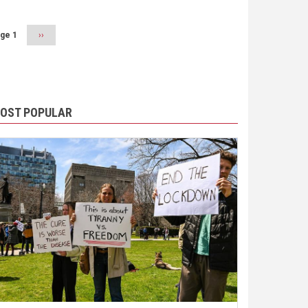
ge 1
Next
››
page
OST POPULAR