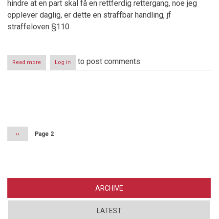
hindre at en part skal få en rettferdig rettergang, noe jeg
opplever daglig, er dette en straffbar handling, jf
straffeloven §110.
to post comments
Read more
about
Log in
Dommere
i
Norge
Pagination
Previous
‹‹
Page 2
page
ARCHIVE
LATEST