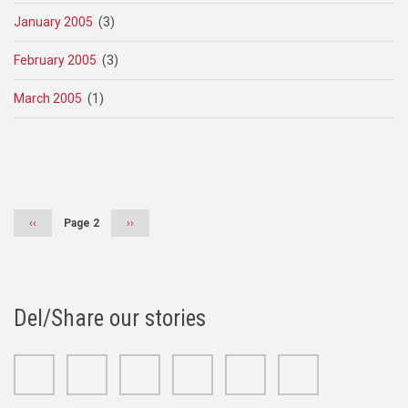
January 2005
(3)
February 2005
(3)
March 2005
(1)
Pagination
Previous
‹‹
Page 2
Next
››
page
page
Del/Share our stories
Facebook
Twitter
Google+
Linkedin
Youtube
Instagram