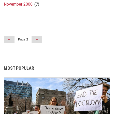
November 2000
(7)
Pagination
Previous
‹‹
Page 2
Next
››
page
page
MOST POPULAR