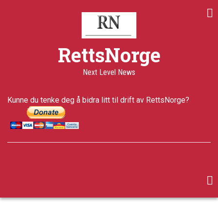
Skip
to
main
content
RettsNorge
Next Level News
Kunne du tenke deg å bidra litt til drift av RettsNorge?
facebook
twitter
google-
plus