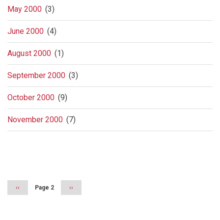
May 2000
(3)
June 2000
(4)
August 2000
(1)
September 2000
(3)
October 2000
(9)
November 2000
(7)
Pagination
Previous
‹‹
Page 2
Next
››
page
page