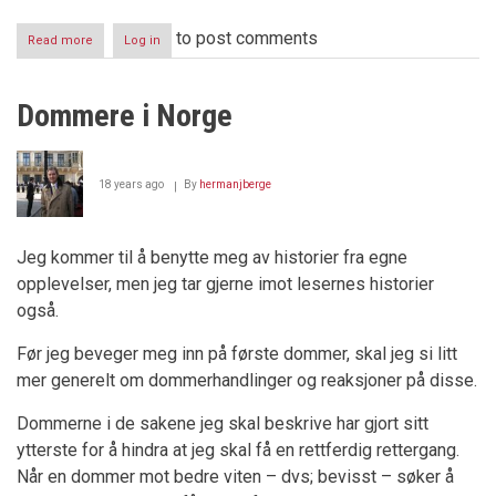
to post comments
Read more
about
Log in
Forpurring
av
rettsprosess
Dommere i Norge
18 years ago
By
hermanjberge
Jeg kommer til å benytte meg av historier fra egne
opplevelser, men jeg tar gjerne imot lesernes historier
også.
Før jeg beveger meg inn på første dommer, skal jeg si litt
mer generelt om dommerhandlinger og reaksjoner på disse.
Dommerne i de sakene jeg skal beskrive har gjort sitt
ytterste for å hindra at jeg skal få en rettferdig rettergang.
Når en dommer mot bedre viten – dvs; bevisst – søker å