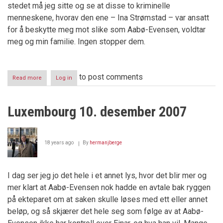
stedet må jeg sitte og se at disse to kriminelle
menneskene, hvorav den ene – Ina Strømstad – var ansatt
for å beskytte meg mot slike som Aabø-Evensen, voldtar
meg og min familie. Ingen stopper dem.
to post comments
Read more
about
Log in
Voldtekt
i
Oslo
Luxembourg 10. desember 2007
tingrett
18 years ago
By
hermanjberge
I dag ser jeg jo det hele i et annet lys, hvor det blir mer og
mer klart at Aabø-Evensen nok hadde en avtale bak ryggen
på ekteparet om at saken skulle løses med ett eller annet
beløp, og så skjærer det hele seg som følge av at Aabø-