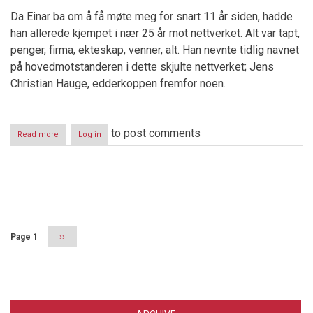
Da Einar ba om å få møte meg for snart 11 år siden, hadde
han allerede kjempet i nær 25 år mot nettverket. Alt var tapt,
penger, firma, ekteskap, venner, alt. Han nevnte tidlig navnet
på hovedmotstanderen i dette skjulte nettverket; Jens
Christian Hauge, edderkoppen fremfor noen.
to post comments
Read more
about
Log in
Domstolen
-
den
nakne
Pagination
Keisers
høyborg
Page 1
Next
››
page