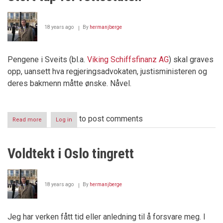
18 years ago
By
hermanjberge
Pengene i Sveits (bl.a.
Viking Schiffsfinanz AG
) skal graves
opp, uansett hva regjeringsadvokaten, justisministeren og
deres bakmenn måtte ønske. Nåvel.
to post comments
Read more
about
Log in
"Full
seier"
for
Voldtekt i Oslo tingrett
Herman
J
Berge
-
18 years ago
By
hermanjberge
Stort
tap
for
rettsstaten
Jeg har verken fått tid eller anledning til å forsvare meg. I