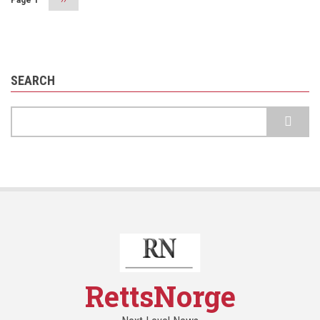
page
SEARCH
Search
RettsNorge