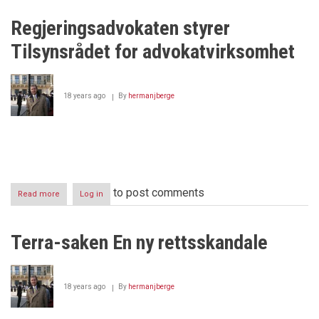
års
fengsel
Regjeringsadvokaten styrer
for
Regjeringsadvokat
Tilsynsrådet for advokatvirksomhet
Thomas
K.
Svensen
?
18 years ago
By
hermanjberge
to post comments
Read more
about
Log in
Regjeringsadvokaten
styrer
Tilsynsrådet
Terra-saken En ny rettsskandale
for
advokatvirksomhet
18 years ago
By
hermanjberge