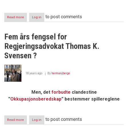
to post comments
Read more
about
Log in
Seks
års
fengsel
Fem års fengsel for
for
Odd
Regjeringsadvokat Thomas K.
Einar
Dørum?
Svensen ?
18 years ago
By
hermanjberge
Men, det
forbudte
clandestine
”
Okkupasjonsberedskap
” bestemmer spillereglene
to post comments
Read more
about
Log in
Fem