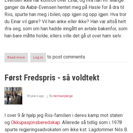
Evensen ikke har kontroll over Einar, og hva han vil. Mange
ganger da Aabø-Evensen hentet meg på Hasle for å dra til
Riis, spurte han meg i bilen, opp igjen og opp igjen: Hva tror
du Einar vil gjøre? Vil han anke eller ikke? Han var altså helt
ifra seg, som om han hadde inngått en avtale bakenfor, som
han bare måtte holde, ellers ville det gå ut over ham selv.
to post comments
Read more
about
Log in
Luxembourg
10.
desember
Først Fredspris - så voldtekt
2007
18 years ago
By
hermanjberge
I over 9 år hjalp jeg Riis-familien i deres kamp mot staten
og
Okkupasjonsberedskap
. Allerede så tidlig som i 1978
spurte regjeringsadvokaten om ikke kst. Lagdommer Nils B.