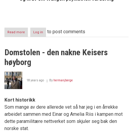
to post comments
Read more
about
Log in
Tingrettsdommer
Ina
Strømstad
Domstolen - den nakne Keisers
anmeldt
og
høyborg
begjært
medisinsk
undersøkt
18 years ago
By
hermanjberge
Kort historikk
Som mange av dere allerede vet så har jeg i en årrekke
arbeidet sammen med Einar og Amelia Riis i kampen mot
dette paramilitære nettverket som skjuler seg bak den
norske stat.