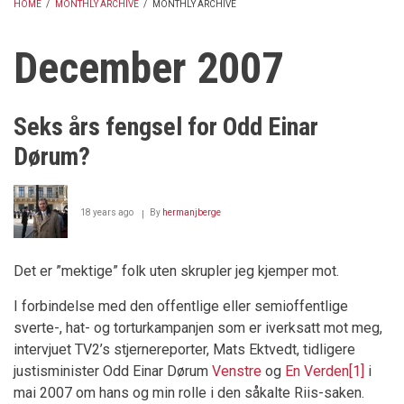
HOME
/
MONTHLY ARCHIVE
/
MONTHLY ARCHIVE
BREADCRUMB
December 2007
Seks års fengsel for Odd Einar
Dørum?
18 years ago
By
hermanjberge
Det er ”mektige” folk uten skrupler jeg kjemper mot.
I forbindelse med den offentlige eller semioffentlige
sverte-, hat- og torturkampanjen som er iverksatt mot meg,
intervjuet TV2’s stjernereporter, Mats Ektvedt, tidligere
justisminister Odd Einar Dørum
Venstre
og
En Verden
[1]
i
mai 2007 om hans og min rolle i den såkalte Riis-saken.