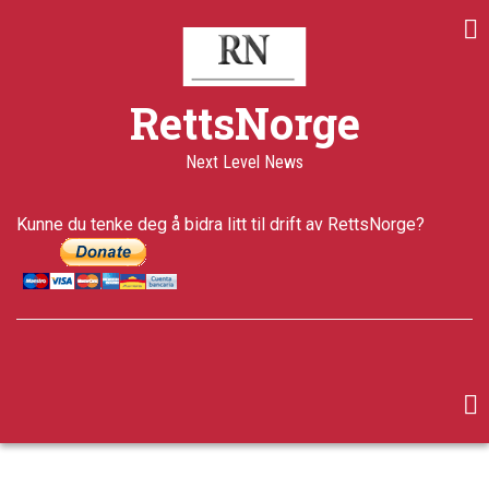
Skip
to
main
content
RettsNorge
Next Level News
Kunne du tenke deg å bidra litt til drift av RettsNorge?
facebook
twitter
google-
plus