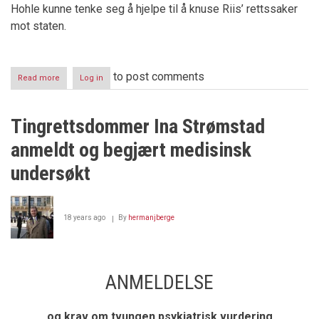
Hohle kunne tenke seg å hjelpe til å knuse Riis’ rettssaker
mot staten.
to post comments
Read more
about
Log in
Først
Fredspris
-
Tingrettsdommer Ina Strømstad
så
voldtekt
anmeldt og begjært medisinsk
undersøkt
18 years ago
By
hermanjberge
ANMELDELSE
og krav om tvungen psykiatrisk vurdering