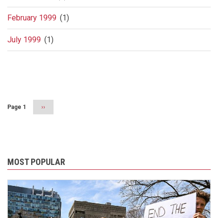
February 1999
(1)
July 1999
(1)
Pagination
Page 1
Next
››
page
MOST POPULAR