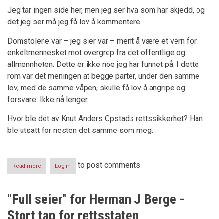
Jeg tar ingen side her, men jeg ser hva som har skjedd, og
det jeg ser må jeg få lov å kommentere.
Domstolene var – jeg sier var – ment å være et vern for
enkeltmennesket mot overgrep fra det offentlige og
allmennheten. Dette er ikke noe jeg har funnet på. I dette
rom var det meningen at begge parter, under den samme
lov, med de samme våpen, skulle få lov å angripe og
forsvare. Ikke nå lenger.
Hvor ble det av Knut Anders Opstads rettssikkerhet? Han
ble utsatt for nesten det samme som meg.
to post comments
Read more
about
Log in
Terra-
saken
En
"Full seier" for Herman J Berge -
ny
rettsskandale
Stort tap for rettsstaten