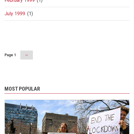
February 1999
(1)
July 1999
(1)
Pagination
Page 1
Next
››
page
MOST POPULAR