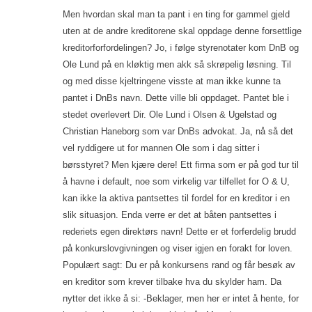
Men hvordan skal man ta pant i en ting for gammel gjeld
uten at de andre kreditorene skal oppdage denne forsettlige
kreditorforfordelingen? Jo, i følge styrenotater kom DnB og
Ole Lund på en kløktig men akk så skrøpelig løsning. Til
og med disse kjeltringene visste at man ikke kunne ta
pantet i DnBs navn. Dette ville bli oppdaget. Pantet ble i
stedet overlevert Dir. Ole Lund i Olsen & Ugelstad og
Christian Haneborg som var DnBs advokat. Ja, nå så det
vel ryddigere ut for mannen Ole som i dag sitter i
børsstyret? Men kjære dere! Ett firma som er på god tur til
å havne i default, noe som virkelig var tilfellet for O & U,
kan ikke la aktiva pantsettes til fordel for en kreditor i en
slik situasjon. Enda verre er det at båten pantsettes i
rederiets egen direktørs navn! Dette er et forferdelig brudd
på konkurslovgivningen og viser igjen en forakt for loven.
Populært sagt: Du er på konkursens rand og får besøk av
en kreditor som krever tilbake hva du skylder ham. Da
nytter det ikke å si: -Beklager, men her er intet å hente, for