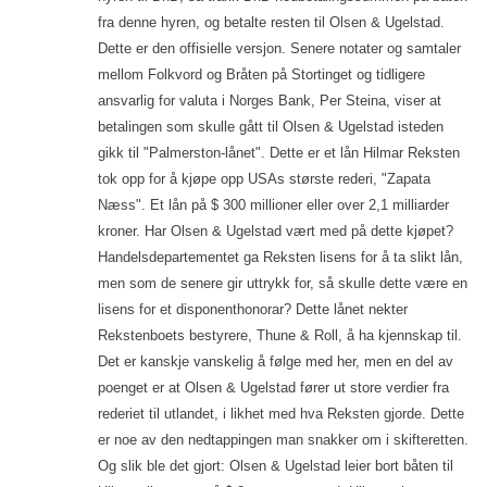
fra denne hyren, og betalte resten til Olsen & Ugelstad.
Dette er den offisielle versjon. Senere notater og samtaler
mellom Folkvord og Bråten på Stortinget og tidligere
ansvarlig for valuta i Norges Bank, Per Steina, viser at
betalingen som skulle gått til Olsen & Ugelstad isteden
gikk til "Palmerston-lånet". Dette er et lån Hilmar Reksten
tok opp for å kjøpe opp USAs største rederi, "Zapata
Næss". Et lån på $ 300 millioner eller over 2,1 milliarder
kroner. Har Olsen & Ugelstad vært med på dette kjøpet?
Handelsdepartementet ga Reksten lisens for å ta slikt lån,
men som de senere gir uttrykk for, så skulle dette være en
lisens for et disponenthonorar? Dette lånet nekter
Rekstenboets bestyrere, Thune & Roll, å ha kjennskap til.
Det er kanskje vanskelig å følge med her, men en del av
poenget er at Olsen & Ugelstad fører ut store verdier fra
rederiet til utlandet, i likhet med hva Reksten gjorde. Dette
er noe av den nedtappingen man snakker om i skifteretten.
Og slik ble det gjort: Olsen & Ugelstad leier bort båten til