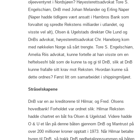
oljeeventyret i Nordsjøen? Høyesterettsadvokat Tore S.
Engelschiøn, DnB med Johan Melander og Erling Naper
(Naper hadde tidligere vært ansatt i Hambros Bank som
forvaltet og spredte Rekstens milliarder i utlandet, og
visste vel alt), Olsen & Ugelstads direktør Ole Lund og
DnBs advokat, høyesterettsadvokat Chr. Haneborg kom
med nøkkelen Norge så sårt trengte. Tore S. Engelschiøn,
Amelia Riis advokat, kunne fortelle at han visste om en
heftelsesfri båt som de kunne ta og gi til DnB, slik at DnB
kunne frafalle sitt krav mot Reksten. Hvordan kunne så
dette ordnes? Først litt om samarbeidet i shippingmiljøet.
Stråselskapene
DnB var en av kreditorene til Hilmar, og Fred. Olsens
hovedbank! Forholdet var ordnet slik: Hilmar Reksten
hadde chartret en båt fra Olsen & Ugelstad. Videre hadde
O & U et lån på denne båten gjennom DnB og Mantrust på
over 200 millioner kroner opptatt i 1973. Når Hilmar betalte
hyren til DnB, så trakk DnB nedbetalingssummen på båten