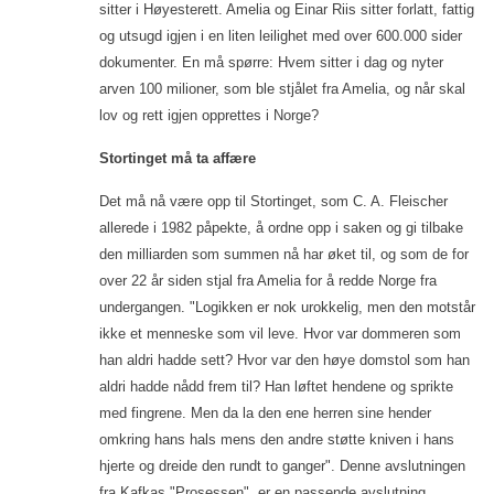
sitter i Høyesterett. Amelia og Einar Riis sitter forlatt, fattig
og utsugd igjen i en liten leilighet med over 600.000 sider
dokumenter. En må spørre: Hvem sitter i dag og nyter
arven 100 milioner, som ble stjålet fra Amelia, og når skal
lov og rett igjen opprettes i Norge?
Stortinget må ta affære
Det må nå være opp til Stortinget, som C. A. Fleischer
allerede i 1982 påpekte, å ordne opp i saken og gi tilbake
den milliarden som summen nå har øket til, og som de for
over 22 år siden stjal fra Amelia for å redde Norge fra
undergangen. "Logikken er nok urokkelig, men den motstår
ikke et menneske som vil leve. Hvor var dommeren som
han aldri hadde sett? Hvor var den høye domstol som han
aldri hadde nådd frem til? Han løftet hendene og sprikte
med fingrene. Men da la den ene herren sine hender
omkring hans hals mens den andre støtte kniven i hans
hjerte og dreide den rundt to ganger". Denne avslutningen
fra Kafkas "Prosessen", er en passende avslutning.