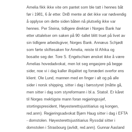
Amelia fikk ikke vite om pantet som ble tatt i hennes båt
før i 1981, 6 år etter. DnB mente at det ikke var nødvendig
å opplyse om dette siden båten nå plutselig ikke var
hennes. Per Steina, tidligere direktør i Norges Bank har
etter uttalelser om saken på 90 -tallet blitt truet på livet av
sin tidligere arbeidsgiver, Norges Bank. Annæus Schjødt
som førte skiftesaken for Amelia, reiste til Afrika og
bosatte seg der. Tore S. Engelschiøn ønsket ikke å være
Amelias hovedadvokat, men lot seg engasjere på begge
sider, noe vi i dag kaller illojalitet og forræderi overfor ens
klient. Ole Lund, mannen med en finger i alt og på alle
sider i norsk shipping, sitter i dag i børsstyret (måtte gå,
men sitter i dag som styreformann i bl.a. Statoil. Er kåret
til Norges mektigste mann foran regjeringssjef,
stortingspresident, Høyesterettsjustitiarius og kongen,
red.anm). Regjeringsadvokat Bjørn Haug sitter i dag i EFTA
- domstolen. Høyesterettsjustitiarius Ryssdal sitter i
domstolen i Strasbourg (avlidt, red.anm). Gunnar Aasland