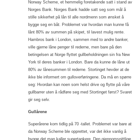
Norway Scheme, et hemmelig foretakende satt i stand av
Norges Bank. Norges Bank hadde satt seg som mål å
stille sikkerhet på lån til alle nordmenn som ønsket å
bygge seg en båt. Problemet var hvordan man kunne få
lånt 80% av summen på skipet, til lavest mulig rente.
Hambros bank i London, sammen med to andre banker,
ville gjerne låne penger til rederne, men bare på den
betingelsen at Norge flyttet gullbeholdningen sin fra New
York til deres banker i London. Bare da kunne de låne ut
80% av lånesummen til rederne. Stortinget hevder at de
ikke ble informert om gulloverføringene. Da må en spørre
seg: Hvordan kan noen som helst drive og flytte på våre
gullbarrer uten å rådføre seg med Stortinget først? Svaret
gir seg selv.
Gullårene
Superårene kom tidlig på 70 -tallet. Problemet var bare at
da Norway Scheme ble opprettet, var det ikke vanlig å
bygge det man kaller supertankere. Den gjennomsnittlige