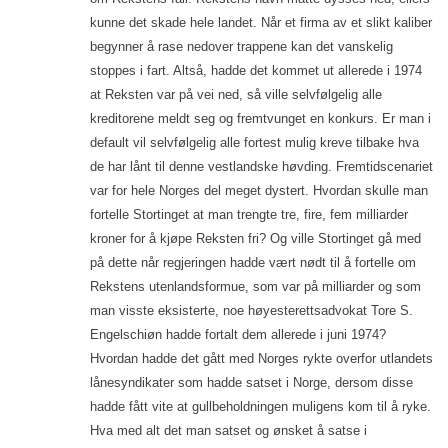
kunne det skade hele landet. Når et firma av et slikt kaliber
begynner å rase nedover trappene kan det vanskelig
stoppes i fart. Altså, hadde det kommet ut allerede i 1974
at Reksten var på vei ned, så ville selvfølgelig alle
kreditorene meldt seg og fremtvunget en konkurs. Er man i
default vil selvfølgelig alle fortest mulig kreve tilbake hva
de har lånt til denne vestlandske høvding. Fremtidscenariet
var for hele Norges del meget dystert. Hvordan skulle man
fortelle Stortinget at man trengte tre, fire, fem milliarder
kroner for å kjøpe Reksten fri? Og ville Stortinget gå med
på dette når regjeringen hadde vært nødt til å fortelle om
Rekstens utenlandsformue, som var på milliarder og som
man visste eksisterte, noe høyesterettsadvokat Tore S.
Engelschiøn hadde fortalt dem allerede i juni 1974?
Hvordan hadde det gått med Norges rykte overfor utlandets
lånesyndikater som hadde satset i Norge, dersom disse
hadde fått vite at gullbeholdningen muligens kom til å ryke.
Hva med alt det man satset og ønsket å satse i