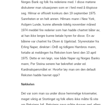
Norges Bank og folk fra rederiene med. I disse møtene
diskuterer man situasjonen som er i ferd med å tilspisse
seg. Hilmar er offisielt konkurs den 19 september 1975.
Sannheten er en helt annen. Hilmars mann i New York,
Asbjørn Lunde, kunne allerede tidelig november måned
1974 meddel fire rederier som han hadde chartret båter av,
at han ikke lengre kunne betale hyren for disse. En av
båtene var chartret fra Olsen & Ugelstad. Styrenotater fra
Erling Naper, direktør i DnB og tidligere Hambros mann,
fortalte at meldingen fra Reksten kom først den 10 april
1975. Dette er ren løgn, noe både Naper og Norges Banks
mann, Per Steina senere har bekreftet under ed.
Kardinalspørsmålet er: Hvorfor løy man om den default
Reksten hadde havnet oppi?
Nøkkelen
Det var som man sa under disse hemmelige krisemøter,
meget viktig at Stortinget og folk ellers ikke måtte få vite
om Rekstens fall. Rekstens navn måtte dysses ned, ellers