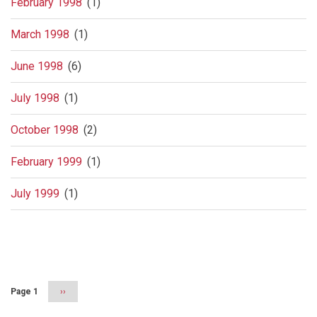
February 1998
(1)
March 1998
(1)
June 1998
(6)
July 1998
(1)
October 1998
(2)
February 1999
(1)
July 1999
(1)
Pagination
Page 1
Next
››
page