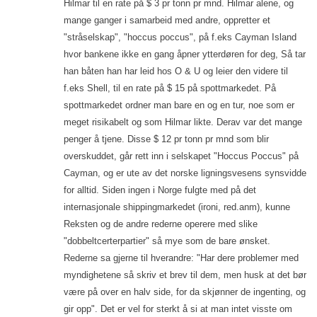
Hilmar til en rate på $ 3 pr tonn pr mnd. Hilmar alene, og
mange ganger i samarbeid med andre, oppretter et
"stråselskap", "hoccus poccus", på f.eks Cayman Island
hvor bankene ikke en gang åpner ytterdøren for deg, Så tar
han båten han har leid hos O & U og leier den videre til
f.eks Shell, til en rate på $ 15 på spottmarkedet. På
spottmarkedet ordner man bare en og en tur, noe som er
meget risikabelt og som Hilmar likte. Derav var det mange
penger å tjene. Disse $ 12 pr tonn pr mnd som blir
overskuddet, går rett inn i selskapet "Hoccus Poccus" på
Cayman, og er ute av det norske ligningsvesens synsvidde
for alltid. Siden ingen i Norge fulgte med på det
internasjonale shippingmarkedet (ironi, red.anm), kunne
Reksten og de andre rederne operere med slike
"dobbeltcerterpartier" så mye som de bare ønsket.
Rederne sa gjerne til hverandre: "Har dere problemer med
myndighetene så skriv et brev til dem, men husk at det bør
være på over en halv side, for da skjønner de ingenting, og
gir opp". Det er vel for sterkt å si at man intet visste om