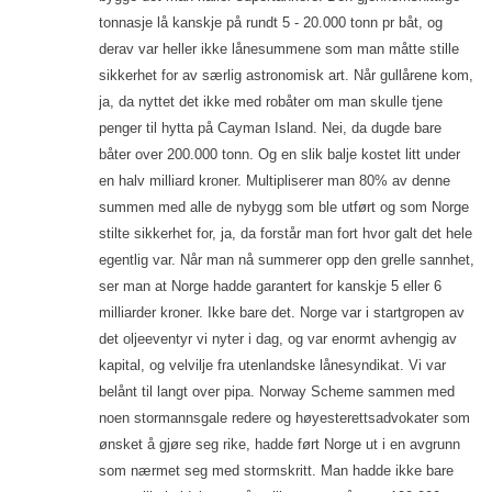
tonnasje lå kanskje på rundt 5 - 20.000 tonn pr båt, og
derav var heller ikke lånesummene som man måtte stille
sikkerhet for av særlig astronomisk art. Når gullårene kom,
ja, da nyttet det ikke med robåter om man skulle tjene
penger til hytta på Cayman Island. Nei, da dugde bare
båter over 200.000 tonn. Og en slik balje kostet litt under
en halv milliard kroner. Multipliserer man 80% av denne
summen med alle de nybygg som ble utført og som Norge
stilte sikkerhet for, ja, da forstår man fort hvor galt det hele
egentlig var. Når man nå summerer opp den grelle sannhet,
ser man at Norge hadde garantert for kanskje 5 eller 6
milliarder kroner. Ikke bare det. Norge var i startgropen av
det oljeeventyr vi nyter i dag, og var enormt avhengig av
kapital, og velvilje fra utenlandske lånesyndikat. Vi var
belånt til langt over pipa. Norway Scheme sammen med
noen stormannsgale redere og høyesterettsadvokater som
ønsket å gjøre seg rike, hadde ført Norge ut i en avgrunn
som nærmet seg med stormskritt. Man hadde ikke bare