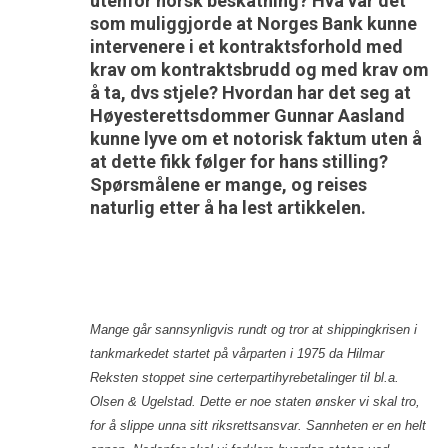
utenfor norsk beskatning? Hva var det
som muliggjorde at Norges Bank kunne
intervenere i et kontraktsforhold med
krav om kontraktsbrudd og med krav om
å ta, dvs stjele? Hvordan har det seg at
Høyesterettsdommer Gunnar Aasland
kunne lyve om et notorisk faktum uten å
at dette fikk følger for hans stilling?
Spørsmålene er mange, og reises
naturlig etter å ha lest artikkelen.
Mange går sannsynligvis rundt og tror at shippingkrisen i
tankmarkedet startet på vårparten i 1975 da Hilmar
Reksten stoppet sine certerpartihyrebetalinger til bl.a.
Olsen & Ugelstad. Dette er noe staten ønsker vi skal tro,
for å slippe unna sitt riksrettsansvar. Sannheten er en helt