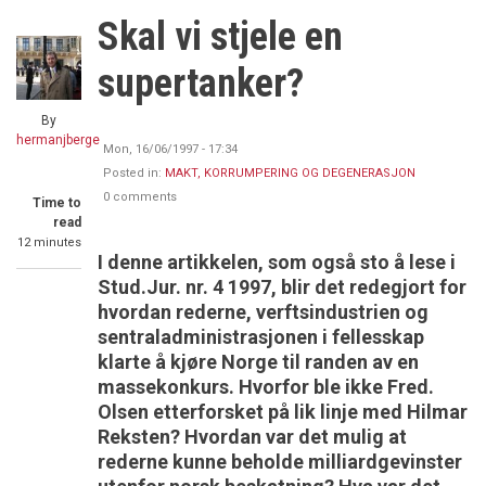
Skal vi stjele en
supertanker?
By
hermanjberge
Mon, 16/06/1997 - 17:34
Posted in:
MAKT, KORRUMPERING OG DEGENERASJON
0 comments
Time to
read
12 minutes
I denne artikkelen, som også sto å lese i
Stud.Jur. nr. 4 1997, blir det redegjort for
hvordan rederne, verftsindustrien og
sentraladministrasjonen i fellesskap
klarte å kjøre Norge til randen av en
massekonkurs. Hvorfor ble ikke Fred.
Olsen etterforsket på lik linje med Hilmar
Reksten? Hvordan var det mulig at
rederne kunne beholde milliardgevinster