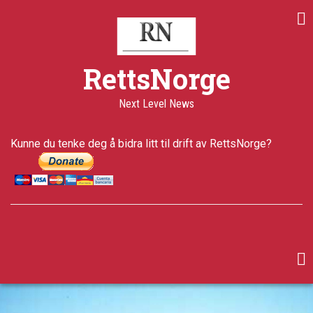
Skip
Share
Share
Share
to
on
on
through
main
Print
Facebook
Twitter
email
content
a+
RettsNorge
a-
Published
Next Level News
29 years
ago
Last
Kunne du tenke deg å bidra litt til drift av RettsNorge?
updated
5 years ago
facebook
twitter
google-
plus