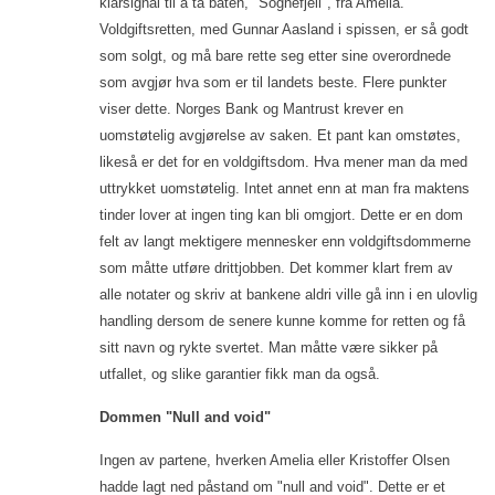
klarsignal til å ta båten, "Sognefjell", fra Amelia.
Voldgiftsretten, med Gunnar Aasland i spissen, er så godt
som solgt, og må bare rette seg etter sine overordnede
som avgjør hva som er til landets beste. Flere punkter
viser dette. Norges Bank og Mantrust krever en
uomstøtelig avgjørelse av saken. Et pant kan omstøtes,
likeså er det for en voldgiftsdom. Hva mener man da med
uttrykket uomstøtelig. Intet annet enn at man fra maktens
tinder lover at ingen ting kan bli omgjort. Dette er en dom
felt av langt mektigere mennesker enn voldgiftsdommerne
som måtte utføre drittjobben. Det kommer klart frem av
alle notater og skriv at bankene aldri ville gå inn i en ulovlig
handling dersom de senere kunne komme for retten og få
sitt navn og rykte svertet. Man måtte være sikker på
utfallet, og slike garantier fikk man da også.
Dommen "Null and void"
Ingen av partene, hverken Amelia eller Kristoffer Olsen
hadde lagt ned påstand om "null and void". Dette er et