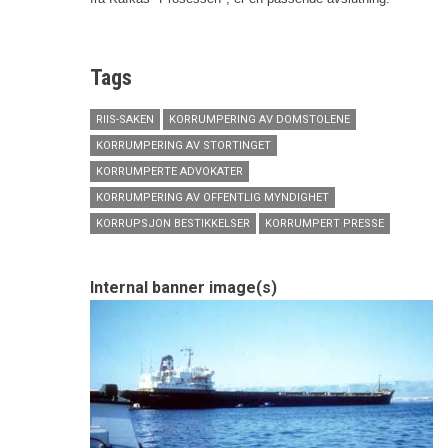
Tags
RIIS-SAKEN
KORRUMPERING AV DOMSTOLENE
KORRUMPERING AV STORTINGET
KORRUMPERTE ADVOKATER
KORRUMPERING AV OFFENTLIG MYNDIGHET
KORRUPSJON BESTIKKELSER
KORRUMPERT PRESSE
Internal banner image(s)