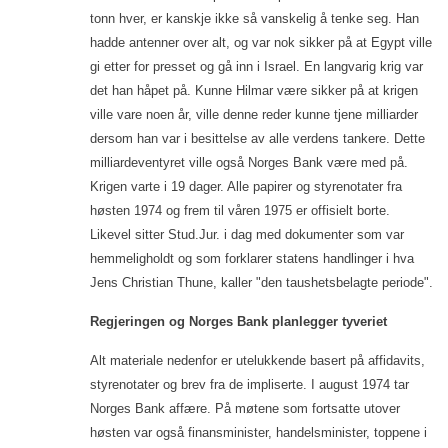
tonn hver, er kanskje ikke så vanskelig å tenke seg. Han
hadde antenner over alt, og var nok sikker på at Egypt ville
gi etter for presset og gå inn i Israel. En langvarig krig var
det han håpet på. Kunne Hilmar være sikker på at krigen
ville vare noen år, ville denne reder kunne tjene milliarder
dersom han var i besittelse av alle verdens tankere. Dette
milliardeventyret ville også Norges Bank være med på.
Krigen varte i 19 dager. Alle papirer og styrenotater fra
høsten 1974 og frem til våren 1975 er offisielt borte.
Likevel sitter Stud.Jur. i dag med dokumenter som var
hemmeligholdt og som forklarer statens handlinger i hva
Jens Christian Thune, kaller "den taushetsbelagte periode".
Regjeringen og Norges Bank planlegger tyveriet
Alt materiale nedenfor er utelukkende basert på affidavits,
styrenotater og brev fra de impliserte. I august 1974 tar
Norges Bank affære. På møtene som fortsatte utover
høsten var også finansminister, handelsminister, toppene i