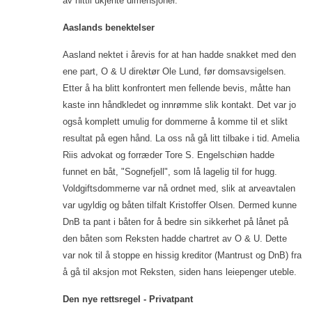
av hittil ukjente dimensjoner.
Aaslands benektelser
Aasland nektet i årevis for at han hadde snakket med den
ene part, O & U direktør Ole Lund, før domsavsigelsen.
Etter å ha blitt konfrontert men fellende bevis, måtte han
kaste inn håndkledet og innrømme slik kontakt. Det var jo
også komplett umulig for dommerne å komme til et slikt
resultat på egen hånd. La oss nå gå litt tilbake i tid. Amelia
Riis advokat og forræder Tore S. Engelschiøn hadde
funnet en båt, "Sognefjell", som lå lagelig til for hugg.
Voldgiftsdommerne var nå ordnet med, slik at arveavtalen
var ugyldig og båten tilfalt Kristoffer Olsen. Dermed kunne
DnB ta pant i båten for å bedre sin sikkerhet på lånet på
den båten som Reksten hadde chartret av O & U. Dette
var nok til å stoppe en hissig kreditor (Mantrust og DnB) fra
å gå til aksjon mot Reksten, siden hans leiepenger uteble.
Den nye rettsregel - Privatpant