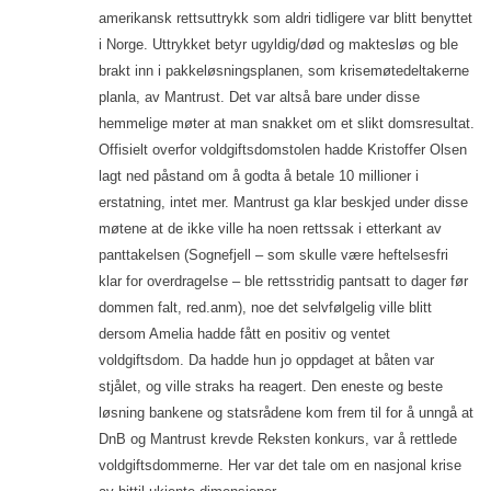
amerikansk rettsuttrykk som aldri tidligere var blitt benyttet
i Norge. Uttrykket betyr ugyldig/død og maktesløs og ble
brakt inn i pakkeløsningsplanen, som krisemøtedeltakerne
planla, av Mantrust. Det var altså bare under disse
hemmelige møter at man snakket om et slikt domsresultat.
Offisielt overfor voldgiftsdomstolen hadde Kristoffer Olsen
lagt ned påstand om å godta å betale 10 millioner i
erstatning, intet mer. Mantrust ga klar beskjed under disse
møtene at de ikke ville ha noen rettssak i etterkant av
panttakelsen (Sognefjell – som skulle være heftelsesfri
klar for overdragelse – ble rettsstridig pantsatt to dager før
dommen falt, red.anm), noe det selvfølgelig ville blitt
dersom Amelia hadde fått en positiv og ventet
voldgiftsdom. Da hadde hun jo oppdaget at båten var
stjålet, og ville straks ha reagert. Den eneste og beste
løsning bankene og statsrådene kom frem til for å unngå at
DnB og Mantrust krevde Reksten konkurs, var å rettlede
voldgiftsdommerne. Her var det tale om en nasjonal krise