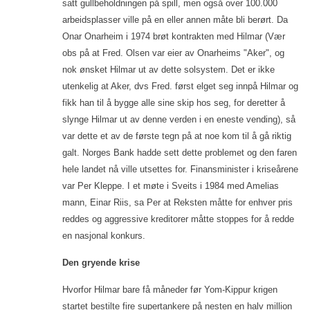
satt gullbeholdningen på spill, men også over 100.000
arbeidsplasser ville på en eller annen måte bli berørt. Da
Onar Onarheim i 1974 brøt kontrakten med Hilmar (Vær
obs på at Fred. Olsen var eier av Onarheims "Aker", og
nok ønsket Hilmar ut av dette solsystem. Det er ikke
utenkelig at Aker, dvs Fred. først elget seg innpå Hilmar og
fikk han til å bygge alle sine skip hos seg, for deretter å
slynge Hilmar ut av denne verden i en eneste vending), så
var dette et av de første tegn på at noe kom til å gå riktig
galt. Norges Bank hadde sett dette problemet og den faren
hele landet nå ville utsettes for. Finansminister i kriseårene
var Per Kleppe. I et møte i Sveits i 1984 med Amelias
mann, Einar Riis, sa Per at Reksten måtte for enhver pris
reddes og aggressive kreditorer måtte stoppes for å redde
en nasjonal konkurs.
Den gryende krise
Hvorfor Hilmar bare få måneder før Yom-Kippur krigen
startet bestilte fire supertankere på nesten en halv million