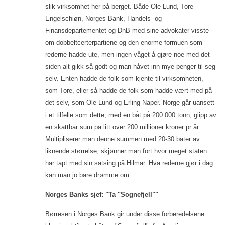
slik virksomhet her på berget. Både Ole Lund, Tore
Engelschiøn, Norges Bank, Handels- og
Finansdepartementet og DnB med sine advokater visste
om dobbeltcerterpartiene og den enorme formuen som
rederne hadde ute, men ingen våget å gjøre noe med det
siden alt gikk så godt og man håvet inn mye penger til seg
selv. Enten hadde de folk som kjente til virksomheten,
som Tore, eller så hadde de folk som hadde vært med på
det selv, som Ole Lund og Erling Naper. Norge går uansett
i et tilfelle som dette, med en båt på 200.000 tonn, glipp av
en skattbar sum på litt over 200 millioner kroner pr år.
Multipliserer man denne summen med 20-30 båter av
liknende størrelse, skjønner man fort hvor meget staten
har tapt med sin satsing på Hilmar. Hva rederne gjør i dag
kan man jo bare drømme om.
Norges Banks sjef: "Ta "Sognefjell""
Børresen i Norges Bank gir under disse forberedelsene