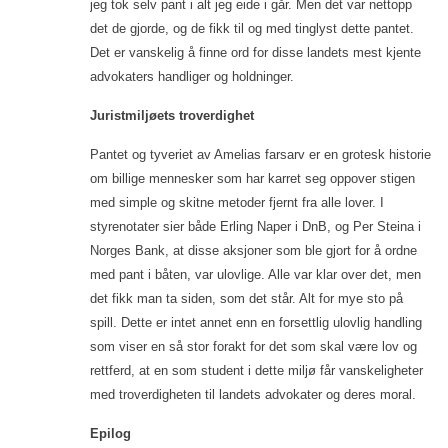
jeg tok selv pant i alt jeg eide i går. Men det var nettopp
det de gjorde, og de fikk til og med tinglyst dette pantet.
Det er vanskelig å finne ord for disse landets mest kjente
advokaters handliger og holdninger.
Juristmiljøets troverdighet
Pantet og tyveriet av Amelias farsarv er en grotesk historie
om billige mennesker som har karret seg oppover stigen
med simple og skitne metoder fjernt fra alle lover. I
styrenotater sier både Erling Naper i DnB, og Per Steina i
Norges Bank, at disse aksjoner som ble gjort for å ordne
med pant i båten, var ulovlige. Alle var klar over det, men
det fikk man ta siden, som det står. Alt for mye sto på
spill. Dette er intet annet enn en forsettlig ulovlig handling
som viser en så stor forakt for det som skal være lov og
rettferd, at en som student i dette miljø får vanskeligheter
med troverdigheten til landets advokater og deres moral.
Epilog