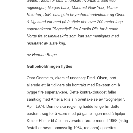
annen. Nedenfor skal vi forklare hvordan staten ved
regjeringen, Norges bank, Mantrust New York, Hilmar
Reksten, DnB, navngitte høyesterettsadvokater og Olsen
& Ugelstad var med på å stjele den over 200 meter lang
supertankeren "Sognefjell" fra Amelia Riis for å redde
Norge fra et tilbakeskritt som kan sammenlignes med
resultatet av siste krig.
av Herman Berge
Gullbeholdningen flyttes
Onar Onarheim, akersjef underlagt Fred. Olsen, brøt
allerede ett år tidligere sin kontrakt med Reksten om å
bygge fire supertankere. Dette kontraktbruddet faller
samtidig med Amelia Riis sin overtakelse av "Sognefjell".
April 1974. Den norske regjering hadde lenge før dette
bestemt seg for å være med på gamblingen med å hjelpe
Keiser Hilmar til å bli universets største reder. I 1968 (riktig
årstall er høyst sannsynlig 1964, red.anm) opprettes