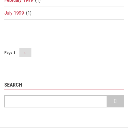
February 1999
(1)
July 1999
(1)
Pagination
Page 1
Next
››
page
SEARCH
Search