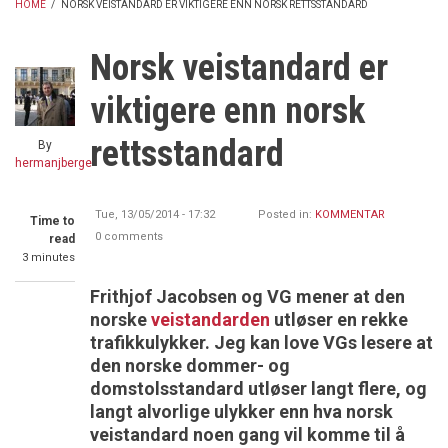
HOME
/
NORSK VEISTANDARD ER VIKTIGERE ENN NORSK RETTSSTANDARD
BREADCRUMB
Norsk veistandard er
viktigere enn norsk
rettsstandard
By
hermanjberge
Tue, 13/05/2014 - 17:32
Posted in:
KOMMENTAR
Time to
0 comments
read
3 minutes
Frithjof Jacobsen og VG mener at den
norske
veistandarden
utløser en rekke
trafikkulykker. Jeg kan love VGs lesere at
den norske dommer- og
domstolsstandard utløser langt flere, og
langt alvorlige ulykker enn hva norsk
veistandard noen gang vil komme til å