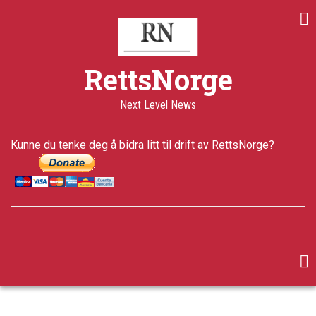
Skip
Share
Share
Share
to
on
on
through
main
Print
Facebook
Twitter
email
content
a+
RettsNorge
a-
Published
Next Level News
12 years
ago
Last
Kunne du tenke deg å bidra litt til drift av RettsNorge?
updated
5 years ago
facebook
twitter
google-
plus