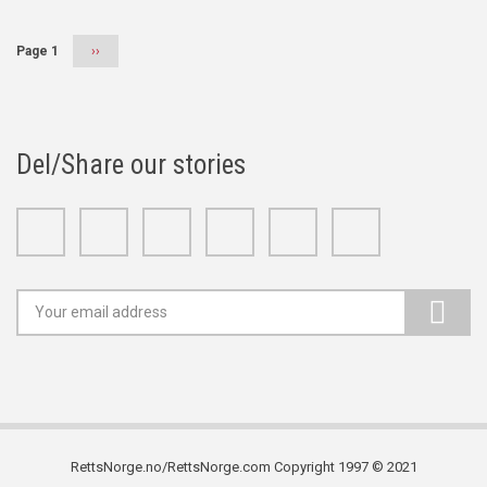
Page 1
Next
››
page
Del/Share our stories
Facebook
Twitter
Google+
Linkedin
Youtube
Instagram
RettsNorge.no/RettsNorge.com Copyright 1997 © 2021