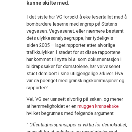
kunne skilte med.
I det siste har VG forsøkt å øke lesertallet med å
bombardere leserne med angrep på Statens
vegvesen. Vegvesenet, eller nærmere bestemt
dets ulykkesanalysegruppe, har tydeligvis –
siden 2005 – laget rapporter etter alvorlige
trafikkulykker. I stedet for at disse rapportene
har kommet til nytte bl.a. som dokumentasjon i
bildrapssaker for domstolene, har veivesenet
stuet dem bort i sine utilgjengelige arkiver. Hva
var da poenget med granskingskommisjoner og
rapporter?
Vel, VG ser uansett alvorlig på saken, og mener
at hemmeligholdet er en
muggen kransekake
hvilket begrunnes med følgende argument:
” Offentlighetsprinsippet er viktig for demokratiet,
spesielt for at politikere og myndigheter skal