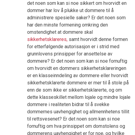
det noen som kan si noe sikkert om hvorvidt en
dommer har lov å plukke ut dommere til å
administrere spesielle saker? Er det noen som
har den minste formening omkring den
omstendighet at dommere skal
sikkerhetsklareres
,
samt hvorvidt denne formen
for etterfølgende autorisasjon er i strid med
grunnlovens prinsipper for ansettelse av
dommere? Er det noen som kan si noe fornuftig
om hvorvidt en dommers sikkerhetsklareringen
er en klasseinndeling av dommere eller hvorvidt
sikkerhetsklarerte dommere er mer til å stole på
enn de som ikke er sikkerhetsklarerte, og om
dette klasseskillet mellom lojale og mindre lojale
dommere i realiteten bidrar til å svekke
dommernes uavhengighet og allmennhetens tillit
til rettsvesenet? Er det noen som kan si noe
fornuftig om hva prinsippet om domstolens og
dommerens uavhengighet er for noe, og hvilke