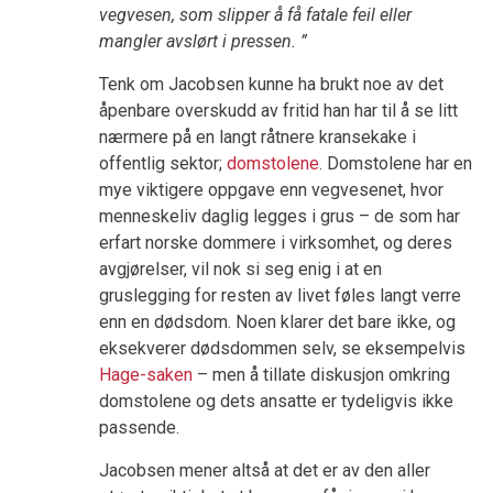
vegvesen, som slipper å få fatale feil eller
mangler avslørt i pressen. ”
Tenk om Jacobsen kunne ha brukt noe av det
åpenbare overskudd av fritid han har til å se litt
nærmere på en langt råtnere kransekake i
offentlig sektor;
domstolene
. Domstolene har en
mye viktigere oppgave enn vegvesenet, hvor
menneskeliv daglig legges i grus – de som har
erfart norske dommere i virksomhet, og deres
avgjørelser, vil nok si seg enig i at en
gruslegging for resten av livet føles langt verre
enn en dødsdom. Noen klarer det bare ikke, og
eksekverer dødsdommen selv, se eksempelvis
Hage-saken
– men å tillate diskusjon omkring
domstolene og dets ansatte er tydeligvis ikke
passende.
Jacobsen mener altså at det er av den aller