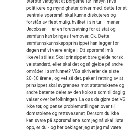
største viktighet at borgerne får innsyn i hva
politikere og myndigheter driver med, dette for at
sentrale spørsmål skal kunne diskuteres og
forstås av flest mulig, hvilket i sin tur – mener
Jacobsen – er en forutsetning for at stat og
samfunn kan bringes fremover. Ok. Dette
samfunnskunnskapsprinsippet han legger for
dagen må vi være enige i. Ett spørsmål må
likevel stilles: Skal prinsippet bare gjelde norsk
veistandard, eller skal det også gjelde på andre
områder i samfunnet? VGs skriverier de siste
20-30 årene , og vel så det, peker i retning av at
prinsippet skal avgrenses mot statsmaktene og
andre betente deler av den koloss som til daglig
valser over befolkningen. La oss da gjøre det VG
ikke tør, og pense problemstillingen over til
domstolene og rettsvesenet. Dersom du ikke
kan svare på spørsmålene som jeg nå skal liste
opp, er du - og her beklager jeg at jeg må være