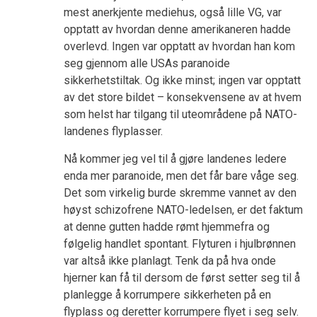
mest anerkjente mediehus, også lille VG, var
opptatt av hvordan denne amerikaneren hadde
overlevd. Ingen var opptatt av hvordan han kom
seg gjennom alle USAs paranoide
sikkerhetstiltak. Og ikke minst; ingen var opptatt
av det store bildet – konsekvensene av at hvem
som helst har tilgang til uteområdene på NATO-
landenes flyplasser.
Nå kommer jeg vel til å gjøre landenes ledere
enda mer paranoide, men det får bare våge seg.
Det som virkelig burde skremme vannet av den
høyst schizofrene NATO-ledelsen, er det faktum
at denne gutten hadde rømt hjemmefra og
følgelig handlet spontant. Flyturen i hjulbrønnen
var altså ikke planlagt. Tenk da på hva onde
hjerner kan få til dersom de først setter seg til å
planlegge å korrumpere sikkerheten på en
flyplass og deretter korrumpere flyet i seg selv.