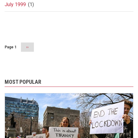
July 1999
(1)
Pagination
Page 1
Next
››
page
MOST POPULAR