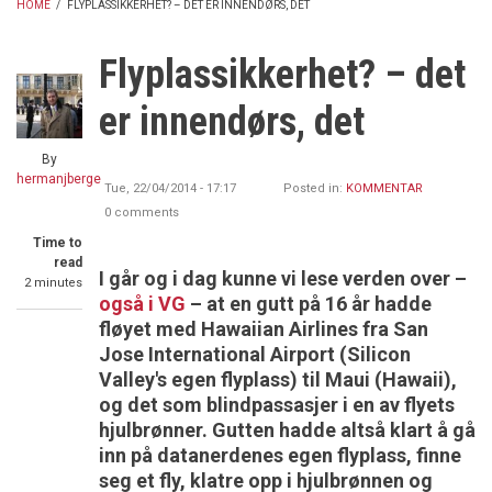
HOME
/
FLYPLASSIKKERHET? – DET ER INNENDØRS, DET
BREADCRUMB
Flyplassikkerhet? – det
er innendørs, det
By
hermanjberge
Tue, 22/04/2014 - 17:17
Posted in:
KOMMENTAR
0 comments
Time to
read
I går og i dag kunne vi lese verden over –
2 minutes
også i VG
– at en gutt på 16 år hadde
fløyet med Hawaiian Airlines fra San
Jose International Airport (Silicon
Valley's egen flyplass) til Maui (Hawaii),
og det som blindpassasjer i en av flyets
hjulbrønner. Gutten hadde altså klart å gå
inn på datanerdenes egen flyplass, finne
seg et fly, klatre opp i hjulbrønnen og