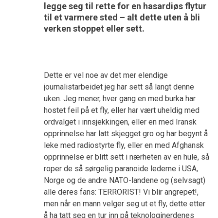
legge seg til rette for en hasardiøs flytur
til et varmere sted – alt dette uten å bli
verken stoppet eller sett.
Dette er vel noe av det mer elendige
journalistarbeidet jeg har sett så langt denne
uken. Jeg mener, hver gang en med burka har
hostet feil på et fly, eller har vært uheldig med
ordvalget i innsjekkingen, eller en med Iransk
opprinnelse har latt skjegget gro og har begynt å
leke med radiostyrte fly, eller en med Afghansk
opprinnelse er blitt sett i nærheten av en hule, så
roper de så sørgelig paranoide lederne i USA,
Norge og de andre NATO-landene og (selvsagt)
alle deres fans: TERRORIST! Vi blir angrepet!,
men når en mann velger seg ut et fly, dette etter
å ha tatt seg en tur inn på teknologinerdenes