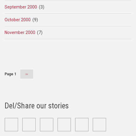
September 2000
(3)
October 2000
(9)
November 2000
(7)
Pagination
Page 1
Next
››
page
Del/Share our stories
Facebook
Twitter
Google+
Linkedin
Youtube
Instagram