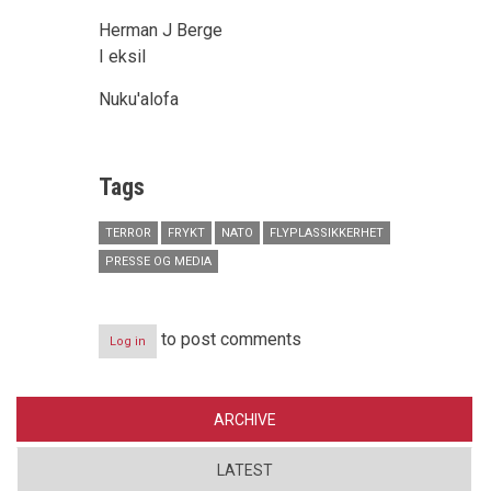
Herman J Berge
I eksil
Nuku'alofa
Tags
TERROR
FRYKT
NATO
FLYPLASSIKKERHET
PRESSE OG MEDIA
to post comments
Log in
ARCHIVE
LATEST