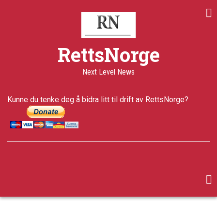
Skip
Share
Share
Share
to
on
on
through
main
Print
Facebook
Twitter
email
content
a+
RettsNorge
a-
Published
Next Level News
12 years
ago
Last
Kunne du tenke deg å bidra litt til drift av RettsNorge?
updated
5 years ago
facebook
twitter
google-
plus