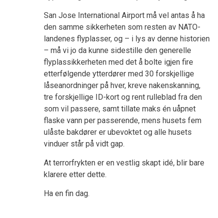
San Jose International Airport må vel antas å ha
den samme sikkerheten som resten av NATO-
landenes flyplasser, og – i lys av denne historien
– må vi jo da kunne sidestille den generelle
flyplassikkerheten med det å bolte igjen fire
etterfølgende ytterdører med 30 forskjellige
låseanordninger på hver, kreve nakenskanning,
tre forskjellige ID-kort og rent rulleblad fra den
som vil passere, samt tillate maks én uåpnet
flaske vann per passerende, mens husets fem
ulåste bakdører er ubevoktet og alle husets
vinduer står på vidt gap.
At terrorfrykten er en vestlig skapt idé, blir bare
klarere etter dette.
Ha en fin dag.