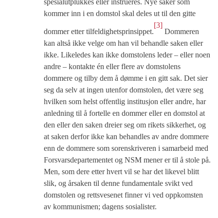
spesialutplukkes eller instrueres. Nye saker som
kommer inn i en domstol skal deles ut til den gitte
[3]
dommer etter tilfeldighetsprinsippet.
Dommeren
kan altså ikke velge om han vil behandle saken eller
ikke. Likeledes kan ikke domstolens leder – eller noen
andre – kontakte én eller flere av domstolens
dommere og tilby dem å dømme i en gitt sak. Det sier
seg da selv at ingen utenfor domstolen, det være seg
hvilken som helst offentlig institusjon eller andre, har
anledning til å fortelle en dommer eller en domstol at
den eller den saken dreier seg om rikets sikkerhet, og
at saken derfor ikke kan behandles av andre dommere
enn de dommere som sorenskriveren i samarbeid med
Forsvarsdepartementet og NSM mener er til å stole på.
Men, som dere etter hvert vil se har det likevel blitt
slik, og årsaken til denne fundamentale svikt ved
domstolen og rettsvesenet finner vi ved oppkomsten
av kommunismen; dagens sosialister.