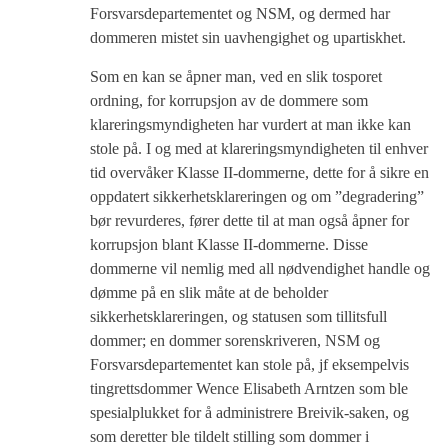
Forsvarsdepartementet og NSM, og dermed har
dommeren mistet sin uavhengighet og upartiskhet.
Som en kan se åpner man, ved en slik tosporet
ordning, for korrupsjon av de dommere som
klareringsmyndigheten har vurdert at man ikke kan
stole på. I og med at klareringsmyndigheten til enhver
tid overvåker Klasse II-dommerne, dette for å sikre en
oppdatert sikkerhetsklareringen og om ”degradering”
bør revurderes, fører dette til at man også åpner for
korrupsjon blant Klasse II-dommerne. Disse
dommerne vil nemlig med all nødvendighet handle og
dømme på en slik måte at de beholder
sikkerhetsklareringen, og statusen som tillitsfull
dommer; en dommer sorenskriveren, NSM og
Forsvarsdepartementet kan stole på, jf eksempelvis
tingrettsdommer Wence Elisabeth Arntzen som ble
spesialplukket for å administrere Breivik-saken, og
som deretter ble tildelt stilling som dommer i