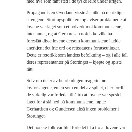
med hva som fant sted i de tyske leire under krigen.
Propagandisten Øverland visste å spille på de riktige
strengene. Stortingspolitikere og aviser proklamerte at
lovene var laget som et bolverk mot kommunistene,
intet annet, og at Gerhardsen nok ikke ville ha
foreslått disse lovene dersom kommunistene hadde
anerkjent det frie ord og rettsstatens forutsetninger.
Dette er retorikk som landets befolkning – og i alle fall
deres representanter på Stortinget – kjøpte og spiste
rått.
Selv om deler av befolkningen reagerte mot
lovforslagene, enten som en del av spillet, eller fordi
de virkelig var forledet til å tro at lovene var spesielt
laget for å slå ned på kommunistene, møtte
Gerhardsen og Gundersen altså ingen problemer i
Stortinget.
Det norske folk var blitt forledet til å tro at lovene var