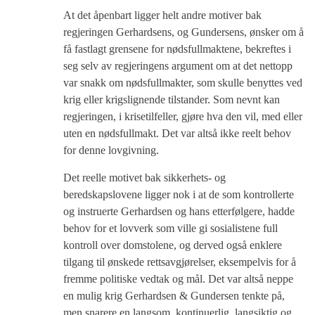
At det åpenbart ligger helt andre motiver bak
regjeringen Gerhardsens, og Gundersens, ønsker om å
få fastlagt grensene for nødsfullmaktene, bekreftes i
seg selv av regjeringens argument om at det nettopp
var snakk om nødsfullmakter, som skulle benyttes ved
krig eller krigslignende tilstander. Som nevnt kan
regjeringen, i krisetilfeller, gjøre hva den vil, med eller
uten en nødsfullmakt. Det var altså ikke reelt behov
for denne lovgivning.
Det reelle motivet bak sikkerhets- og
beredskapslovene ligger nok i at de som kontrollerte
og instruerte Gerhardsen og hans etterfølgere, hadde
behov for et lovverk som ville gi sosialistene full
kontroll over domstolene, og derved også enklere
tilgang til ønskede rettsavgjørelser, eksempelvis for å
fremme politiske vedtak og mål. Det var altså neppe
en mulig krig Gerhardsen & Gundersen tenkte på,
men snarere en langsom, kontinuerlig, langsiktig og