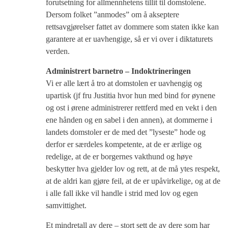
forutsetning for allmennhetens tillit til domstolene.
Dersom folket ”anmodes” om å akseptere
rettsavgjørelser fattet av dommere som staten ikke kan
garantere at er uavhengige, så er vi over i diktaturets
verden.
Administrert barnetro – Indoktrineringen
Vi er alle lært å tro at domstolen er uavhengig og
upartisk (jf fru Justitia hvor hun med bind for øynene
og ost i ørene administrerer rettferd med en vekt i den
ene hånden og en sabel i den annen), at dommerne i
landets domstoler er de med det ”lyseste” hode og
derfor er særdeles kompetente, at de er ærlige og
redelige, at de er borgernes vakthund og høye
beskytter hva gjelder lov og rett, at de må ytes respekt,
at de aldri kan gjøre feil, at de er upåvirkelige, og at de
i alle fall ikke vil handle i strid med lov og egen
samvittighet.
Et mindretall av dere – stort sett de av dere som har