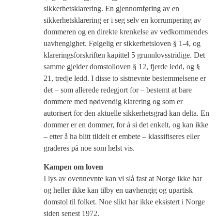
sikkerhetsklarering. En gjennomføring av en
sikkerhetsklarering er i seg selv en korrumpering av
dommeren og en direkte krenkelse av vedkommendes
uavhengighet. Følgelig er sikkerhetsloven § 1-4, og
klareringsforskriften kapittel 5 grunnlovsstridige. Det
samme gjelder domstolloven § 12, fjerde ledd, og §
21, tredje ledd. I disse to sistnevnte bestemmelsene er
det – som allerede redegjort for – bestemt at bare
dommere med nødvendig klarering og som er
autorisert for den aktuelle sikkerhetsgrad kan delta. En
dommer er en dommer, for å si det enkelt, og kan ikke
– etter å ha blitt tildelt et embete – klassifiseres eller
graderes på noe som helst vis.
Kampen om loven
I lys av ovennevnte kan vi slå fast at Norge ikke har
og heller ikke kan tilby en uavhengig og upartisk
domstol til folket. Noe slikt har ikke eksistert i Norge
siden senest 1972.