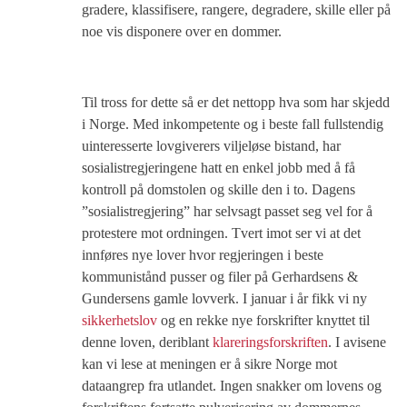
gradere, klassifisere, rangere, degradere, skille eller på
noe vis disponere over en dommer.
Til tross for dette så er det nettopp hva som har skjedd
i Norge. Med inkompetente og i beste fall fullstendig
uinteresserte lovgiverers viljeløse bistand, har
sosialistregjeringene hatt en enkel jobb med å få
kontroll på domstolen og skille den i to. Dagens
”sosialistregjering” har selvsagt passet seg vel for å
protestere mot ordningen. Tvert imot ser vi at det
innføres nye lover hvor regjeringen i beste
kommunistånd pusser og filer på Gerhardsens &
Gundersens gamle lovverk. I januar i år fikk vi ny
sikkerhetslov
og en rekke nye forskrifter knyttet til
denne loven, deriblant
klareringsforskriften
. I avisene
kan vi lese at meningen er å sikre Norge mot
dataangrep fra utlandet. Ingen snakker om lovens og