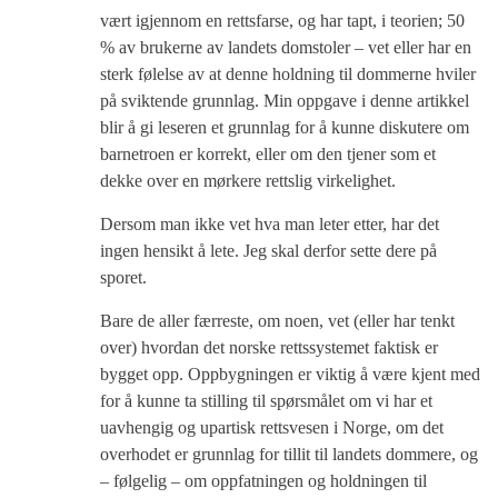
vært igjennom en rettsfarse, og har tapt, i teorien; 50
% av brukerne av landets domstoler – vet eller har en
sterk følelse av at denne holdning til dommerne hviler
på sviktende grunnlag. Min oppgave i denne artikkel
blir å gi leseren et grunnlag for å kunne diskutere om
barnetroen er korrekt, eller om den tjener som et
dekke over en mørkere rettslig virkelighet.
Dersom man ikke vet hva man leter etter, har det
ingen hensikt å lete. Jeg skal derfor sette dere på
sporet.
Bare de aller færreste, om noen, vet (eller har tenkt
over) hvordan det norske rettssystemet faktisk er
bygget opp. Oppbygningen er viktig å være kjent med
for å kunne ta stilling til spørsmålet om vi har et
uavhengig og upartisk rettsvesen i Norge, om det
overhodet er grunnlag for tillit til landets dommere, og
– følgelig – om oppfatningen og holdningen til