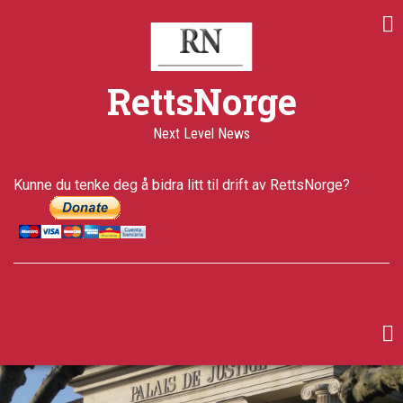
Skip
to
main
content
RettsNorge
Next Level News
Kunne du tenke deg å bidra litt til drift av RettsNorge?
facebook
twitter
google-
plus