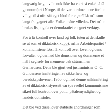
langvarig krig – ville nok ikke ha vært så enkelt å få
gjennomført i Norge, til det var nordmennene for lite
villige til å ofre sitt eget blod for et
politisk
mål som
langt fra gagnet alle. Folket måtte villedes. Det måtte
brukes list, og da er demokratiet et egnet verktøy.
For å få kontroll over land og folk (uten at det skulle
se ut som et diktatorisk kupp), måtte Arbeiderpartiet /
kommunistene først få kontroll over loven og dens
forvalter, og dermed ble domstolen og dommerne et
mål i seg selv for mennene bak stråmannen
Gerhardsen. Dette ble gjort ved justisminister O. C.
Gundersens innføringen av sikkerhets- og
beredskapslovene i 1950, og med denne snikinnføring
av et diktatorisk styresett var (de reelle) kommunistene
sikret full kontroll over politi, påtalemyndighet og
landets domstoler.
Det ble ved disse lover etablerte anordninger som