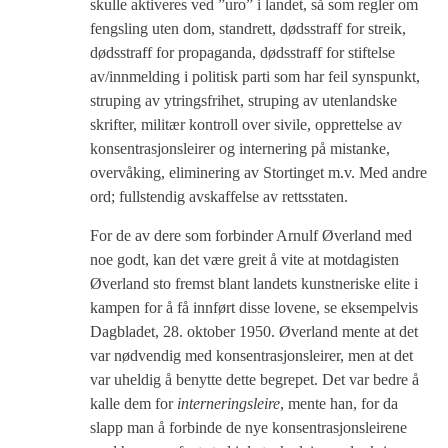
skulle aktiveres ved ”uro” i landet, så som regler om
fengsling uten dom, standrett, dødsstraff for streik,
dødsstraff for propaganda, dødsstraff for stiftelse
av/innmelding i politisk parti som har feil synspunkt,
struping av ytringsfrihet, struping av utenlandske
skrifter, militær kontroll over sivile, opprettelse av
konsentrasjonsleirer og internering på mistanke,
overvåking, eliminering av Stortinget m.v. Med andre
ord; fullstendig avskaffelse av rettsstaten.
For de av dere som forbinder Arnulf Øverland med
noe godt, kan det være greit å vite at motdagisten
Øverland sto fremst blant landets kunstneriske elite i
kampen for å få innført disse lovene, se eksempelvis
Dagbladet, 28. oktober 1950. Øverland mente at det
var nødvendig med konsentrasjonsleirer, men at det
var uheldig å benytte dette begrepet. Det var bedre å
kalle dem for
interneringsleire
, mente han, for da
slapp man å forbinde de nye konsentrasjonsleirene