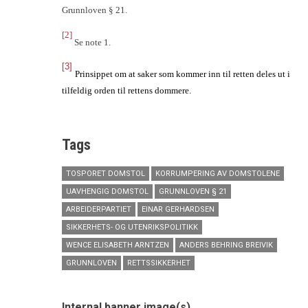
Grunnloven § 21.
[2]
Se note 1.
[3]
Prinsippet om at saker som kommer inn til retten deles ut i
tilfeldig orden til rettens dommere.
Tags
TOSPORET DOMSTOL
KORRUMPERING AV DOMSTOLENE
UAVHENGIG DOMSTOL
GRUNNLOVEN § 21
ARBEIDERPARTIET
EINAR GERHARDSEN
SIKKERHETS- OG UTENRIKSPOLITIKK
WENCE ELISABETH ARNTZEN
ANDERS BEHRING BREIVIK
GRUNNLOVEN
RETTSSIKKERHET
Internal banner image(s)