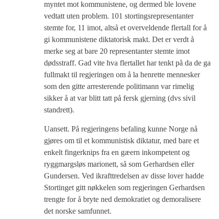
myntet mot kommunistene, og dermed ble lovene
vedtatt uten problem. 101 stortingsrepresentanter
stemte for, 11 imot, altså et overveldende flertall for å
gi kommunistene diktatorisk makt. Det er verdt å
merke seg at bare 20 representanter stemte imot
dødsstraff. Gad vite hva flertallet har tenkt på da de ga
fullmakt til regjeringen om å la henrette mennesker
som den gitte arresterende politimann var rimelig
sikker å at var blitt tatt på fersk gjerning (dvs sivil
standrett).
Uansett. På regjeringens befaling kunne Norge nå
gjøres om til et kommunistisk diktatur, med bare et
enkelt fingerknips fra en gæern inkompetent og
ryggmargsløs marionett, så som Gerhardsen eller
Gundersen. Ved ikrafttredelsen av disse lover hadde
Stortinget gitt nøkkelen som regjeringen Gerhardsen
trengte for å bryte ned demokratiet og demoralisere
det norske samfunnet.