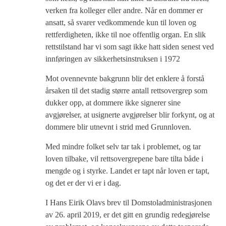
verken fra kolleger eller andre. Når en dommer er
ansatt, så svarer vedkommende kun til loven og
rettferdigheten, ikke til noe offentlig organ. En slik
rettstilstand har vi som sagt ikke hatt siden senest ved
innføringen av sikkerhetsinstruksen i 1972
Mot ovennevnte bakgrunn blir det enklere å forstå
årsaken til det stadig større antall rettsovergrep som
dukker opp, at dommere ikke signerer sine
avgjørelser, at usignerte avgjørelser blir forkynt, og at
dommere blir utnevnt i strid med Grunnloven.
Med mindre folket selv tar tak i problemet, og tar
loven tilbake, vil rettsovergrepene bare tilta både i
mengde og i styrke. Landet er tapt når loven er tapt,
og det er der vi er i dag.
I Hans Eirik Olavs brev til Domstoladministrasjonen
av 26. april 2019, er det gitt en grundig redegjørelse