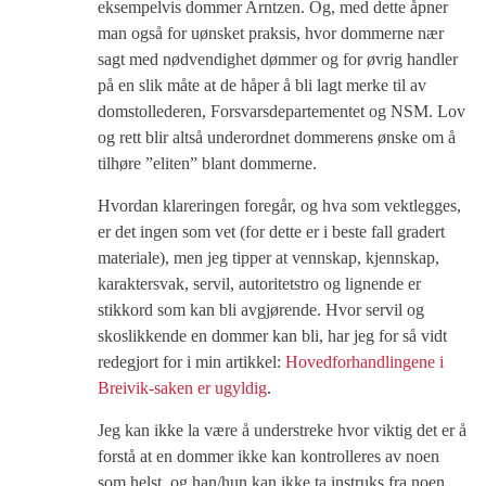
eksempelvis dommer Arntzen. Og, med dette åpner
man også for uønsket praksis, hvor dommerne nær
sagt med nødvendighet dømmer og for øvrig handler
på en slik måte at de håper å bli lagt merke til av
domstollederen, Forsvarsdepartementet og NSM. Lov
og rett blir altså underordnet dommerens ønske om å
tilhøre ”eliten” blant dommerne.
Hvordan klareringen foregår, og hva som vektlegges,
er det ingen som vet (for dette er i beste fall gradert
materiale), men jeg tipper at vennskap, kjennskap,
karaktersvak, servil, autoritetstro og lignende er
stikkord som kan bli avgjørende. Hvor servil og
skoslikkende en dommer kan bli, har jeg for så vidt
redegjort for i min artikkel:
Hovedforhandlingene i
Breivik-saken er ugyldig
.
Jeg kan ikke la være å understreke hvor viktig det er å
forstå at en dommer ikke kan kontrolleres av noen
som helst, og han/hun kan ikke ta instruks fra noen,