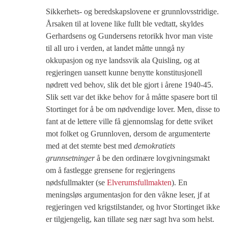
Sikkerhets- og beredskapslovene er grunnlovsstridige.
Årsaken til at lovene like fullt ble vedtatt, skyldes
Gerhardsens og Gundersens retorikk hvor man viste
til all uro i verden, at landet måtte unngå ny
okkupasjon og nye landssvik ala Quisling, og at
regjeringen uansett kunne benytte konstitusjonell
nødrett ved behov, slik det ble gjort i årene 1940-45.
Slik sett var det ikke behov for å måtte spasere bort til
Stortinget for å be om nødvendige lover. Men, disse to
fant at de lettere ville få gjennomslag for dette sviket
mot folket og Grunnloven, dersom de argumenterte
med at det stemte best med
demokratiets
grunnsetninger
å be den ordinære lovgivningsmakt
om å fastlegge grensene for regjeringens
nødsfullmakter (se
Elverumsfullmakten
). En
meningsløs argumentasjon for den våkne leser, jf at
regjeringen ved krigstilstander, og hvor Stortinget ikke
er tilgjengelig, kan tillate seg nær sagt hva som helst.