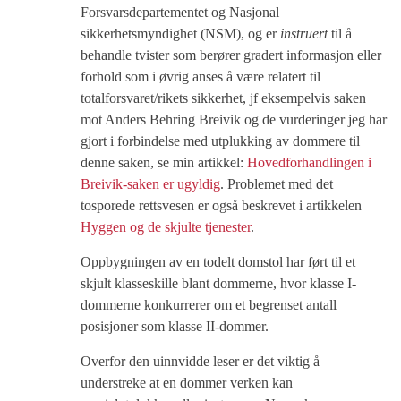
Forsvarsdepartementet og Nasjonal
sikkerhetsmyndighet (NSM), og er
instruert
til å
behandle tvister som berører gradert informasjon eller
forhold som i øvrig anses å være relatert til
totalforsvaret/rikets sikkerhet, jf eksempelvis saken
mot Anders Behring Breivik og de vurderinger jeg har
gjort i forbindelse med utplukking av dommere til
denne saken, se min artikkel:
Hovedforhandlingen i
Breivik-saken er ugyldig
. Problemet med det
tosporede rettsvesen er også beskrevet i artikkelen
Hyggen og de skjulte tjenester
.
Oppbygningen av en todelt domstol har ført til et
skjult klasseskille blant dommerne, hvor klasse I-
dommerne konkurrerer om et begrenset antall
posisjoner som klasse II-dommer.
Overfor den uinnvidde leser er det viktig å
understreke at en dommer verken kan