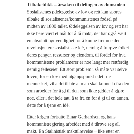
Tilbakeblikk – årsaken til delingen av domstolen
Sosialistenes ødeleggelse av lov og rett kan spores
tilbake til sosialistenes/kommunistenes fødsel på
midten av 1800-tallet. Ødeleggelsen av lov og rett har
ikke bare vært et mål for å få makt, det har også vært
en absolutt nødvendighet for å kunne fremme den
revolusjonære sosialistiske idé, nemlig å frarøve folket
deres penger, ressurser og eiendom, til fordel for hva
kommunistene proklamerer er noe langt mer rettferdig,
nemlig felleseiet. Ett stort problem i så måte var selve
loven, for en lov med utgangspunkt i det frie
mennesket, vil aldri tillate at man skal kunne ta fra den
som arbeider for å gi til den som ikke gidder å gjøre
noe, eller i det hele tatt; å ta fra én for å gi til en annen,
dette for å tjene en idé.
Etter krigen fortsatte Einar Gerhardsen og hans
kommunistregjering arbeidet med å tilrøve seg all
makt. En Stalinistisk makttilrøvelse – like etter en