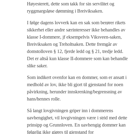
Høyesterett, dette som takk for sin servilitet og
ryggmargsløse dømming i Breiviksaken.
I følge dagens lovverk kan en sak som berører rikets
sikkerhet eller andre særinteresser ikke behandles av
klasse I-dommere, jf eksempelvis Viksveen-saken,
Breiviksaken og Treholtsaken. Dette fremgår av
domstolloven § 12, fjerde ledd og § 21, tredje ledd.
Det er altså kun klasse II-dommere som kan behandle
slike saker.
Som indikert ovenfor kan en dommer, som er ansatt i
medhold av lov, ikke bli gjort til gjenstand for noen
påvirkning, herunder innskrenking/begrensning av
hans/hennes rolle.
Så langt lovgivningen griper inn i dommerens
uavhengighet, vil lovgivningen være i strid med dette
prinsipp og Grunnloven. En uavhengig dommer kan
følgelig ikke gjøres til gjenstand for