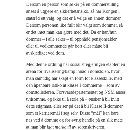
Dersom en person som søker på en dommerstilling
anses å utgjøre en sikkerhetsrisiko, så har Kongen i
statsråd ett valg, og det er å velge en annen dommer.
Dersom personen like fullt blir valgt som dommer, så
er det intet man kan gjøre med det. Da er han/hun
dommer – i alle saker – til oppnådd pensjonsalder,
eller til vedkommende går bort eller måtte bli
avskjediget ved dom.
Med denne ordning har sosialistregjeringen etablert en
arena for rivalisering/kamp innad i domstolen, hvor
man samtidig har skapt en form for klasseskille, med
den åpenbare risiko at klasse I-dommerne – som av
domstollederen, Forsvarsdepartementet og NSM anses
tvilsomme, og ikke til å stole på – ønsker å bli kvitt
dette stigmaet, eller ser på det å bli Klasse II-dommer
som et karrieremål i seg selv. Disse ”mål” kan bare
nås ved å dømme og for øvrig handle på en slik måte
at man blir
lagt merke til
av sorenskriveren,