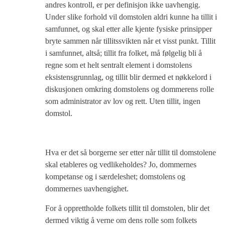
andres kontroll, er per definisjon ikke uavhengig.
Under slike forhold vil domstolen aldri kunne ha tillit i
samfunnet, og skal etter alle kjente fysiske prinsipper
bryte sammen når tillitssvikten når et visst punkt. Tillit
i samfunnet, altså; tillit fra folket, må følgelig bli å
regne som et helt sentralt element i domstolens
eksistensgrunnlag, og tillit blir dermed et nøkkelord i
diskusjonen omkring domstolens og dommerens rolle
som administrator av lov og rett. Uten tillit, ingen
domstol.
Hva er det så borgerne ser etter når tillit til domstolene
skal etableres og vedlikeholdes? Jo, dommernes
kompetanse og i særdeleshet; domstolens og
dommernes uavhengighet.
For å opprettholde folkets tillit til domstolen, blir det
dermed viktig å verne om dens rolle som folkets