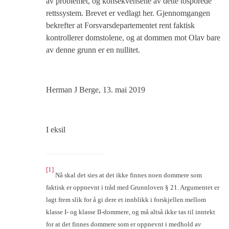
av problemet, og konsekvensene av dette tosporede
rettssystem. Brevet er vedlagt her. Gjennomgangen
bekrefter at Forsvarsdepartementet rent faktisk
kontrollerer domstolene, og at dommen mot Olav bare
av denne grunn er en nullitet.
Herman J Berge, 13. mai 2019
I eksil
[1]
Nå skal det sies at det ikke finnes noen dommere som
faktisk er oppnevnt i tråd med Grunnloven § 21. Argumentet er
lagt frem slik for å gi dere et innblikk i forskjellen mellom
klasse I- og klasse II-dommere, og må altså ikke tas til inntekt
for at det finnes dommere som er oppnevnt i medhold av