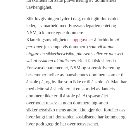
forskriftens fortsatte pulverisering av dommernes
uavhengighet.
Slik lovgivningen lyder i dag, er det gitt domstolens
leder, i samarbeid med Forsvarsdepartementet og
NSM, å klarere egne dommere.
Klareringsmyndighetens
oppgave
er å forhindre
at
personer
(eksempelvis dommere)
som vil kunne
utgjøre en sikkerhetsrisiko, plasseres eller er plassert
slik at risikoen aktualiseres
. Rent faktisk sitter da
Forsvarsdepartementet, NSM og sorenskriveren og
bestemmer hvilke av hans/hennes dommere som er til
å stole på, og hvilke som ikke er til å stole på. Man har
med dette så å si erklært at en stor del av landets
dommere ikke er til å stole på. At spørsmålet
overhodet reises; at noen dommere utgjør en
sikkerhetsrisiko mens andre ikke gjør det, forteller oss
hvor langt inn i domstolen sosialistene har kommet og
hvor godt grep de har over rettsvesenet.