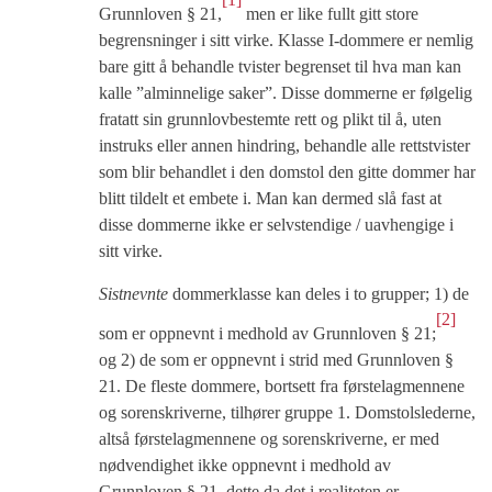
Grunnloven § 21,
men er like fullt gitt store
begrensninger i sitt virke. Klasse I-dommere er nemlig
bare gitt å behandle tvister begrenset til hva man kan
kalle ”alminnelige saker”. Disse dommerne er følgelig
fratatt sin grunnlovbestemte rett og plikt til å, uten
instruks eller annen hindring, behandle alle rettstvister
som blir behandlet i den domstol den gitte dommer har
blitt tildelt et embete i. Man kan dermed slå fast at
disse dommerne ikke er selvstendige / uavhengige i
sitt virke.
Sistnevnte
dommerklasse kan deles i to grupper; 1) de
[2]
som er oppnevnt i medhold av Grunnloven § 21;
og 2) de som er oppnevnt i strid med Grunnloven §
21. De fleste dommere, bortsett fra førstelagmennene
og sorenskriverne, tilhører gruppe 1. Domstolslederne,
altså førstelagmennene og sorenskriverne, er med
nødvendighet ikke oppnevnt i medhold av
Grunnloven § 21, dette da det i realiteten er