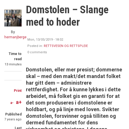
Domstolen – Slange
med to hoder
By
hermanjberge
Mon, 13/05/2019 - 18:02
Posted in:
RETTSVESEN OG RETTSPLEIE
0 comments
Time to
read
13 minutes
Domstolen, eller mer presist; dommerne
skal – med den makt/det mandat folket
Share
Share
Share
har gitt dem – administrere
on
on
through
rettferdighet. For å kunne lykkes i dette
Print
arbeidet, må folket gis en garanti for at
Facebook
Twitter
email
a+
det som produseres i domstolene er
a-
holdbart, og på linje med loven. Svikter
Published
domstolen, forsvinner også tilliten og
7 years ago
dermed fundamentet for dens
Last