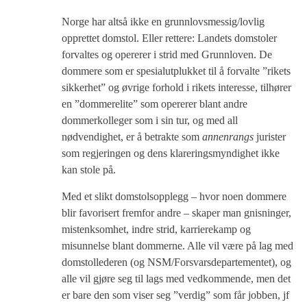
Norge har altså ikke en grunnlovsmessig/lovlig
opprettet domstol. Eller rettere: Landets domstoler
forvaltes og opererer i strid med Grunnloven. De
dommere som er spesialutplukket til å forvalte ”rikets
sikkerhet” og øvrige forhold i rikets interesse, tilhører
en ”dommerelite” som opererer blant andre
dommerkolleger som i sin tur, og med all
nødvendighet, er å betrakte som
annenrangs
jurister
som regjeringen og dens klareringsmyndighet ikke
kan stole på.
Med et slikt domstolsopplegg – hvor noen dommere
blir favorisert fremfor andre – skaper man gnisninger,
mistenksomhet, indre strid, karrierekamp og
misunnelse blant dommerne. Alle vil være på lag med
domstollederen (og NSM/Forsvarsdepartementet), og
alle vil gjøre seg til lags med vedkommende, men det
er bare den som viser seg ”verdig” som får jobben, jf