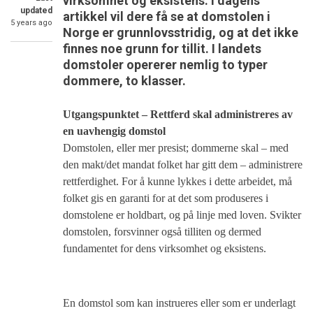
virksomhet og eksistens. I dagens
updated
artikkel vil dere få se at domstolen i
5 years ago
Norge er grunnlovsstridig, og at det ikke
finnes noe grunn for tillit. I landets
domstoler opererer nemlig to typer
dommere, to klasser.
Utgangspunktet – Rettferd skal administreres av
en uavhengig domstol
Domstolen, eller mer presist; dommerne skal – med
den makt/det mandat folket har gitt dem – administrere
rettferdighet. For å kunne lykkes i dette arbeidet, må
folket gis en garanti for at det som produseres i
domstolene er holdbart, og på linje med loven. Svikter
domstolen, forsvinner også tilliten og dermed
fundamentet for dens virksomhet og eksistens.
En domstol som kan instrueres eller som er underlagt