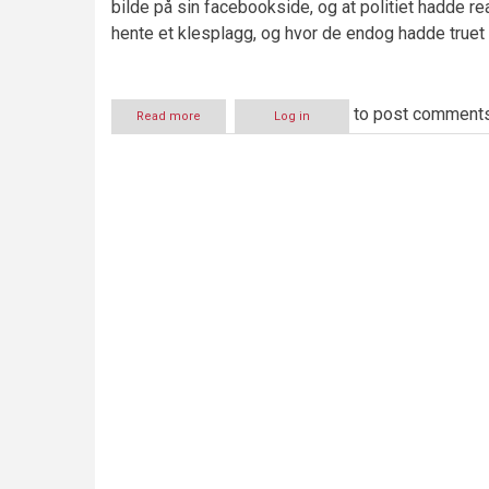
bilde på sin facebookside, og at politiet hadde 
hente et klesplagg, og hvor de endog hadde truet m
to post comment
Read more
about
Log in
Klespolitiet