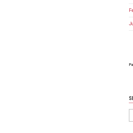
F
J
P
Pa
S
S