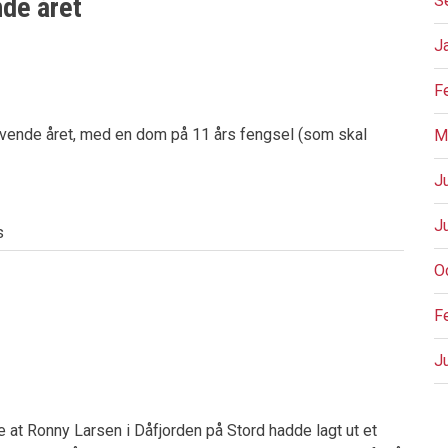
de året
S
J
F
t syvende året, med en dom på 11 års fengsel (som skal
M
J
J
s
O
F
J
e at Ronny Larsen i Dåfjorden på Stord hadde lagt ut et
P