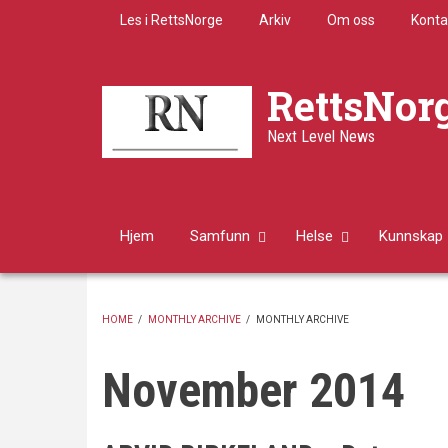
Skip
Les i RettsNorge
Arkiv
Om oss
Konta
to
main
content
RettsNor
Next Level News
Hjem
Samfunn
Helse
Kunnskap
HOME
/
MONTHLY ARCHIVE
/
MONTHLY ARCHIVE
BREADCRUMB
November 2014