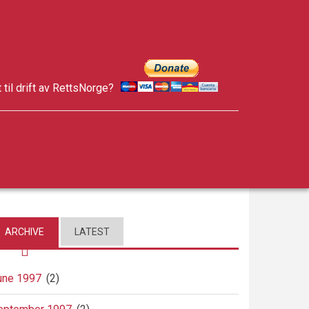
t til drift av RettsNorge?
facebook
twitter
google-
plus
ARCHIVE
LATEST
une 1997
(2)