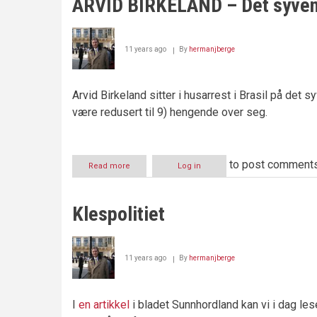
ARVID BIRKELAND – Det syven
11 years ago
By
hermanjberge
Arvid Birkeland sitter i husarrest i Brasil på de
være redusert til 9) hengende over seg.
to post comment
Read more
about
Log in
ARVID
BIRKELAND
–
Klespolitiet
Det
syvende
året
11 years ago
By
hermanjberge
I
en artikkel
i bladet Sunnhordland kan vi i dag les