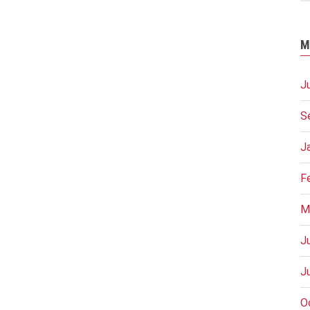
M
J
S
J
F
M
J
J
O