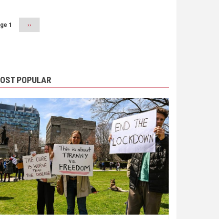
ge 1
Next
››
page
OST POPULAR