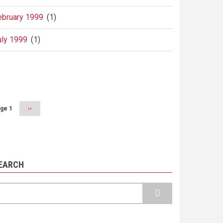
ebruary 1999
(1)
uly 1999
(1)
agination
ge 1
Next
››
page
EARCH
earch