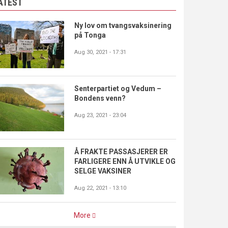
ATEST
Ny lov om tvangsvaksinering
på Tonga
Aug 30, 2021 - 17:31
Senterpartiet og Vedum –
Bondens venn?
Aug 23, 2021 - 23:04
Å FRAKTE PASSASJERER ER
FARLIGERE ENN Å UTVIKLE OG
SELGE VAKSINER
Aug 22, 2021 - 13:10
More