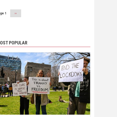
ge 1
Next
››
page
OST POPULAR