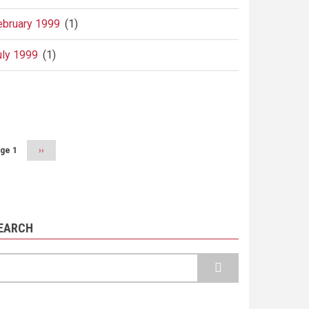
ebruary 1999
(1)
uly 1999
(1)
agination
ge 1
Next
››
page
EARCH
earch