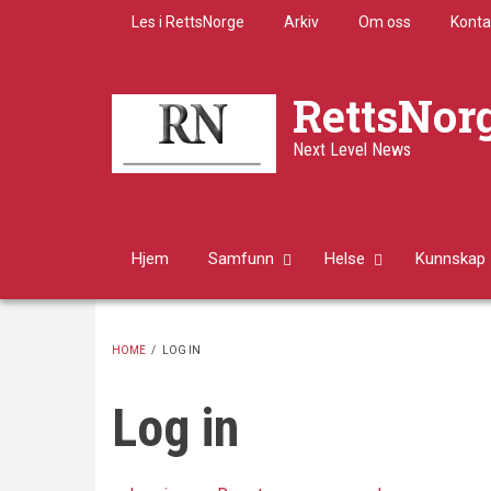
Skip
Les i RettsNorge
Arkiv
Om oss
Konta
to
main
content
RettsNor
Next Level News
Hjem
Samfunn
Helse
Kunnskap
HOME
/
LOG IN
BREADCRUMB
Log in