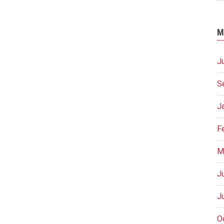
M
J
S
J
F
M
J
J
O