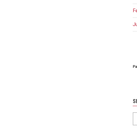
F
J
P
Pa
S
S