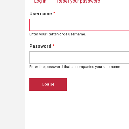
Log in
(active tab)
Reset your password
Primary
Username
tabs
Enter your RettsNorge username.
Password
Enter the password that accompanies your username.