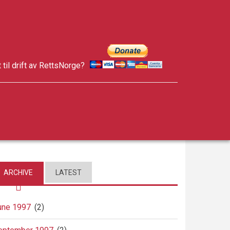
t til drift av RettsNorge?
facebook
twitter
google-
plus
ARCHIVE
LATEST
une 1997
(2)