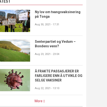
ATEST
Ny lov om tvangsvaksinering
på Tonga
Aug 30, 2021 - 17:31
Senterpartiet og Vedum –
Bondens venn?
Aug 23, 2021 - 23:04
Å FRAKTE PASSASJERER ER
FARLIGERE ENN Å UTVIKLE OG
SELGE VAKSINER
Aug 22, 2021 - 13:10
More