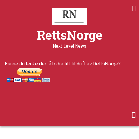
Skip
to
main
content
RettsNorge
Next Level News
Kunne du tenke deg å bidra litt til drift av RettsNorge?
facebook
twitter
google-
plus