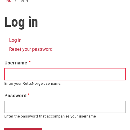
HOME
/
LOG IN
BREADCRUMB
Log in
Log in
(active
Primary
tab)
Reset your password
tabs
Username
Enter your RettsNorge username.
Password
Enter the password that accompanies your username.