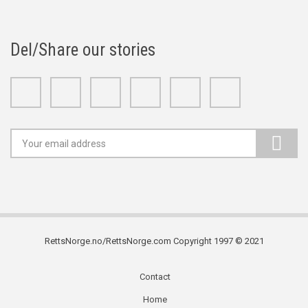
Del/Share our stories
Facebook
Twitter
Google+
Linkedin
Youtube
Instagram
RettsNorge.no/RettsNorge.com Copyright 1997 © 2021
Contact
Subfooter
Home