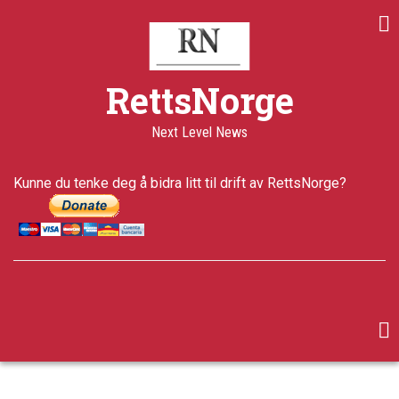
Skip
to
main
content
RettsNorge
Next Level News
Kunne du tenke deg å bidra litt til drift av RettsNorge?
facebook
twitter
google-
plus