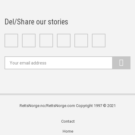
Del/Share our stories
Facebook
Twitter
Google+
Linkedin
Youtube
Instagram
RettsNorge.no/RettsNorge.com Copyright 1997 © 2021
Contact
Subfooter
Home