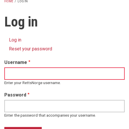
HOME
/
LOG IN
BREADCRUMB
Log in
Log in
(active
Primary
tab)
Reset your password
tabs
Username
Enter your RettsNorge username.
Password
Enter the password that accompanies your username.