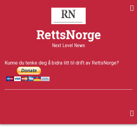
Skip
to
main
content
RettsNorge
Next Level News
Kunne du tenke deg å bidra litt til drift av RettsNorge?
facebook
twitter
google-
plus