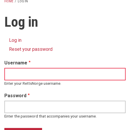
HOME
/
LOG IN
BREADCRUMB
Log in
Log in
(active
Primary
tab)
Reset your password
tabs
Username
Enter your RettsNorge username.
Password
Enter the password that accompanies your username.