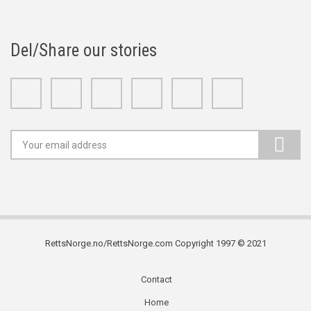
Del/Share our stories
Facebook
Twitter
Google+
Linkedin
Youtube
Instagram
RettsNorge.no/RettsNorge.com Copyright 1997 © 2021
Contact
Subfooter
Home